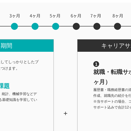
習期間
キャリアサ
通してしっかりとしたプ
につけます。
就職・転職サポ
ヶ月）
課題
履歴書・職務経歴書の
hon、統計、機械学習などデ
作成、就職先の紹介を
る基礎知識を学習してい
※当サポートの場合、
サポート込みで合計12