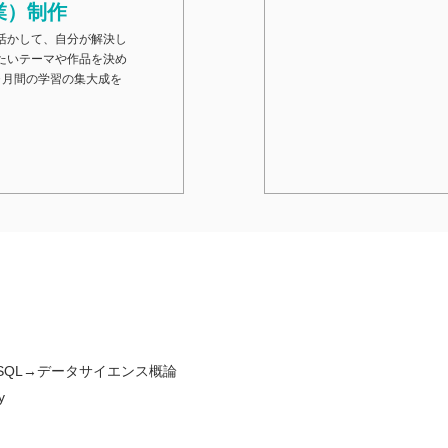
業）制作
活かして、自分が解決し
たいテーマや作品を決め
ヶ月間の学習の集大成を
S→SQL→データサイエンス概論
y