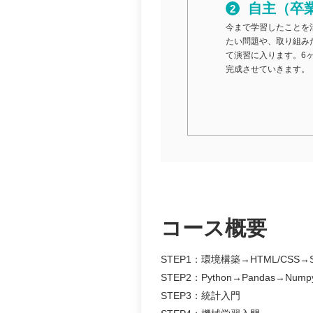
自主（卒
今まで学習したことを
たい問題や、取り組み
て演習に入ります。6
完成させていきます。
コース概要
STEP1：環境構築→HTML/CS
STEP2：Python→Pandas→Nump
STEP3：統計入門