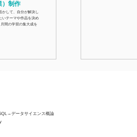
業）制作
活かして、自分が解決し
たいテーマや作品を決め
ヶ月間の学習の集大成を
S→SQL→データサイエンス概論
y