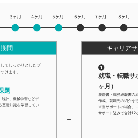
習期間
キャリアサ
通してしっかりとしたプ
につけます。
就職・転職サポ
ヶ月）
課題
履歴書・職務経歴書の
hon、統計、機械学習などデ
作成、就職先の紹介を
る基礎知識を学習してい
※当サポートの場合、
サポート込みで合計12