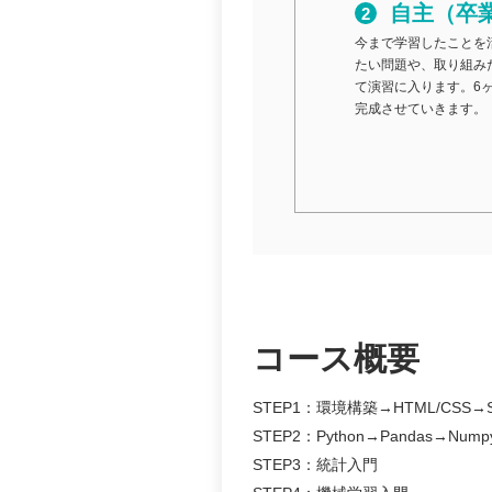
自主（卒
今まで学習したことを
たい問題や、取り組み
て演習に入ります。6
完成させていきます。
コース概要
STEP1：環境構築→HTML/CS
STEP2：Python→Pandas→Nump
STEP3：統計入門