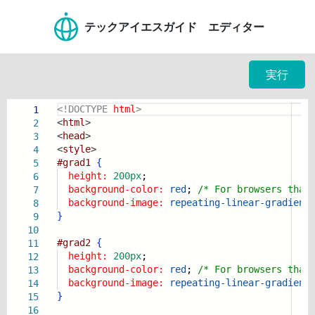
テックアイエスガイド エディター
実行
<!DOCTYPE
html
>
1
<
html
>
2
<
head
>
3
<
style
>
4
#grad1
{
5
height:
200px
;
6
background-color:
red
;
/* For browsers that
7
background-image:
repeating-linear-gradient
8
}
9
10
#grad2
{
11
height:
200px
;
12
background-color:
red
;
/* For browsers that
13
background-image:
repeating-linear-gradient
14
}
15
16