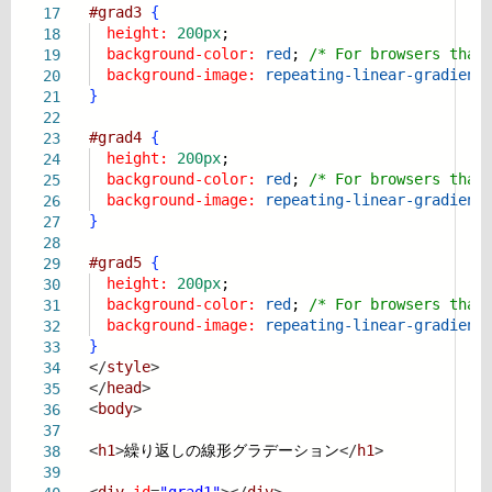
#grad3
{
17
height:
200px
;
18
background-color:
red
;
/* For browsers that
19
background-image:
repeating-linear-gradient
20
}
21
22
#grad4
{
23
height:
200px
;
24
background-color:
red
;
/* For browsers that
25
background-image:
repeating-linear-gradient
26
}
27
28
#grad5
{
29
height:
200px
;
30
background-color:
red
;
/* For browsers that
31
background-image:
repeating-linear-gradient
32
}
33
</
style
>
34
</
head
>
35
<
body
>
36
37
<
h1
>
繰り返しの線形グラデーション
</
h1
>
38
39