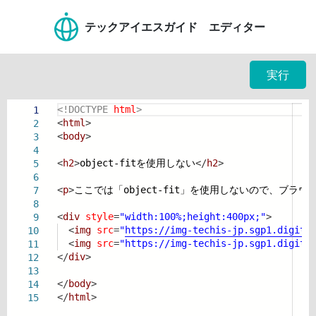
テックアイエスガイド エディター
実行
<!DOCTYPE
html
>
1
<
html
>
2
<
body
>
3
4
<
h2
>
object-fitを使用しない
</
h2
>
5
6
<
p
>
ここでは「object-fit」を使用しないので、ブ
7
8
<
div
style
=
"width:100%;height:400px;"
>
9
<
img
src
=
"
https://img-techis-jp.sgp1.digita
10
<
img
src
=
"
https://img-techis-jp.sgp1.digita
11
</
div
>
12
13
</
body
>
14
</
html
>
15