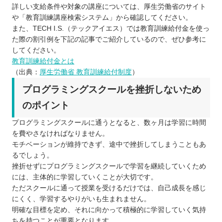
詳しい支給条件や対象の講座については、厚生労働省のサイト
や「教育訓練講座検索システム」から確認してください。
また、TECH I.S.（テックアイエス）では教育訓練給付金を使っ
た際の割引例を下記の記事でご紹介しているので、ぜひ参考に
してください。
教育訓練給付金とは
（出典：
厚生労働省 教育訓練給付制度
）
プログラミングスクールを挫折しないため
のポイント
プログラミングスクールに通うとなると、数ヶ月は学習に時間
を費やさなければなりません。
モチベーションが維持できず、途中で挫折してしまうこともあ
るでしょう。
挫折せずにプログラミングスクールで学習を継続していくため
には、主体的に学習していくことが大切です。
ただスクールに通って授業を受けるだけでは、自己成長を感じ
にくく、学習するやりがいも生まれません。
明確な目標を定め、それに向かって積極的に学習していく気持
ちを持つことが重要となります。