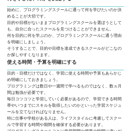
プログラミングスクールに通う3つのデメリット
始めに、プログラミングスクールに通って何を学びたいのか決
独学よりもコストがかかる
めることが大切です。
仕事と両立させるのが難しい
目的や目標がないままプログラミングスクールを選ぼうとして
も、自分に合ったスクールを見つけることができません。
思っていた学習内容と異なる場合もある
何を目的に何を学ぶのか、プログラミングスクールに通う理由
プログラミング言語は何を学ぶべきか
を明確にしましょう。
子ども向けと大人向けの違いは？
そうすることで、目的や目標を達成できるスクールがどこなの
お得にプログラミングスクールに通える制度をご紹
か探しやすくなります。
使える時間・予算を明確にする
介！
プログラミングスクールを挫折しないためのポイン
目的・目標だけではなく、学習に使える時間や予算もあらかじ
ト
め明確にしておきましょう。
プログラミングは数日や一週間で学べるものではなく、数ヵ月
【秋田】大人向けのおすすめプログラミングスクー
間は勉強が必要です。
ル7選
毎日コツコツと学習していく必要があるので、学習できる時間
TECH I.S.（テックアイエス）
帯やいつまでにスキルを取得したいのかといった学習スケジュ
秋田コア ビジネスカレッジ
ールを立てなければなりません。
特に仕事や学校がある人は、ライフスタイルに考慮してスクー
CodeCamp（コードキャンプ）
ルで学習する時間や期間を確保する必要があります。
TechAcademy（テックアカデミー）