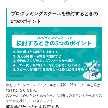
スクールが開催する説明会・体験会に参加
する
プログラミングスクールを検討するときの
プログラミングスクールを比較するときの5つのポ
5つのポイント
イント
通学・オンラインの特性を把握する
サポート体制を調べる
余裕のあるスケジュールで学習できる
現場でも通用するカリキュラムが用意され
ている
月額・入会金・教材費などもチェックする
プログラミングスクールに通う5つのメリット
講師によるサポートを受けられる
数あるプログラミングスクールから実際に通うスクールを選ば
効率的な学習につながる
なければなりません。
現場でも役立つスキルが身に付きやすい
スクールに通いたいと思ったら、以下5つのポイントから通うス
疑問点・悩みを相談しやすい
クールを検討していきましょう。
転職支援を行っているスクールもある
何を学びたいのかを決定する