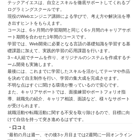
テックアイエスは、自立とスキルを徹底サポートしてくれるプ
ログラミングスクールです。
現役のWebエンジニア講師による学びで、考え方や解決法を導
き出すヒントをもらえます。
コースは、6ヶ月間の学習期間と同じく6ヶ月間のキャリアサポ
ート期間を合わせた1年間のコースです。
学習では、Web開発に必要となる言語の基礎知識を学習する基
礎課題に加えて、実践的学習の応用課題を行います。
3～4人組でチームを作り、オリジナルのシステムを作成するチ
ーム開発も実施します。
最後には、これまでに学習したスキルを活かしてテーマや作品
を決めて自主制作を行い、学習の集大成を完成させます。
不明な点はすぐに聞ける環境が整っているので安心です。
また、キャリアサポートでは、面接練習やポートフォリオ指
導、就職先の紹介、キャリア相談、面談など、様々なサポート
が受けられます。
就職活動や転職活動に関する不安を取り除けるので、目標に向
けて自信を持って突き進めるはずです。
・口コミ
“最初の月は週一、その後3ヶ月目までは2週間に一回オンライン