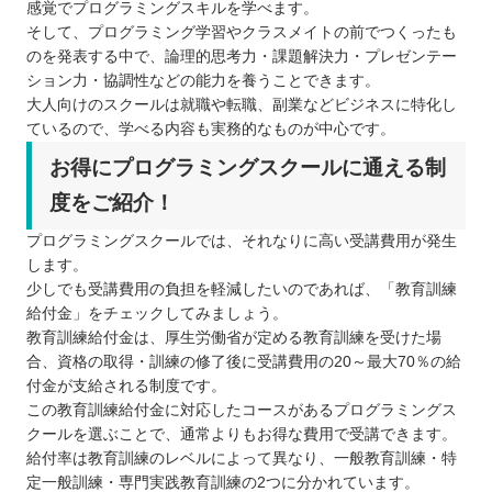
感覚でプログラミングスキルを学べます。
そして、プログラミング学習やクラスメイトの前でつくったも
のを発表する中で、論理的思考力・課題解決力・プレゼンテー
ション力・協調性などの能力を養うことできます。
大人向けのスクールは就職や転職、副業などビジネスに特化し
ているので、学べる内容も実務的なものが中心です。
お得にプログラミングスクールに通える制
度をご紹介！
プログラミングスクールでは、それなりに高い受講費用が発生
します。
少しでも受講費用の負担を軽減したいのであれば、「教育訓練
給付金」をチェックしてみましょう。
教育訓練給付金は、厚生労働省が定める教育訓練を受けた場
合、資格の取得・訓練の修了後に受講費用の20～最大70％の給
付金が支給される制度です。
この教育訓練給付金に対応したコースがあるプログラミングス
クールを選ぶことで、通常よりもお得な費用で受講できます。
給付率は教育訓練のレベルによって異なり、一般教育訓練・特
定一般訓練・専門実践教育訓練の2つに分かれています。