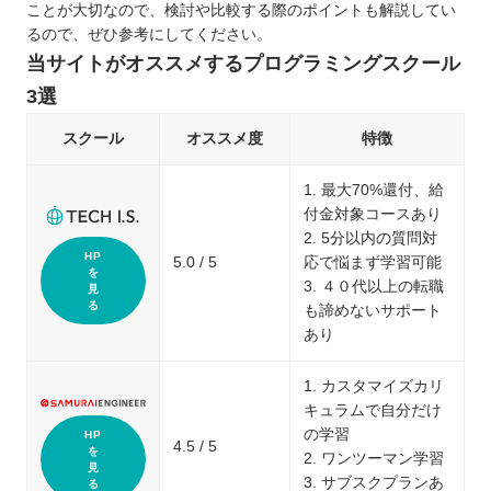
ことが大切なので、検討や比較する際のポイントも解説してい
るので、ぜひ参考にしてください。
当サイトがオススメするプログラミングスクール
3選
スクール
オススメ度
特徴
1. 最大70%還付、給
付金対象コースあり
2. 5分以内の質問対
HP
5.0 / 5
応で悩まず学習可能
を
3. ４０代以上の転職
見
る
も諦めないサポート
あり
1. カスタマイズカリ
キュラムで自分だけ
の学習
HP
4.5 / 5
を
2. ワンツーマン学習
見
3. サブスクプランあ
る