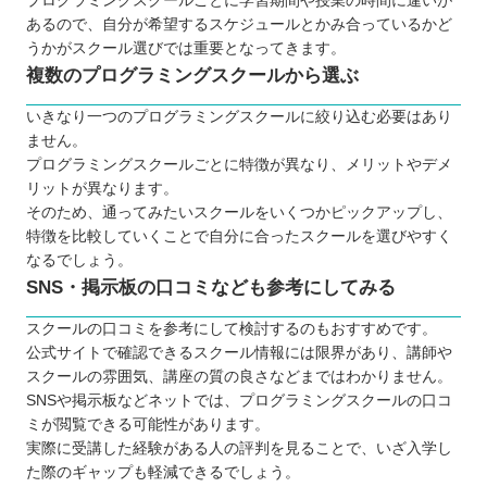
プログラミングスクールごとに学習期間や授業の時間に違いが
TECH CAMP（テックキャンプ）
あるので、自分が希望するスケジュールとかみ合っているかど
うかがスクール選びでは重要となってきます。
SAMURAI ENGINEER（侍エンジニア）
複数のプログラミングスクールから選ぶ
RUNTEQ（ランテック）
【秋田】子ども向けのおすすめプログラミングス
いきなり一つのプログラミングスクールに絞り込む必要はあり
ません。
クール6選
プログラミングスクールごとに特徴が異なり、メリットやデメ
ひよこパソコン教室（ひよこFIA）
リットが異なります。
QUREOプログラミング教室
そのため、通ってみたいスクールをいくつかピックアップし、
トライ式プログラミング教室
特徴を比較していくことで自分に合ったスクールを選びやすく
なるでしょう。
プログラミング教室HALLO
SNS・掲示板の口コミなども参考にしてみる
LITALICOワンダーオンライン
プログラミングスクールiTeen🄬
スクールの口コミを参考にして検討するのもおすすめです。
公式サイトで確認できるスクール情報には限界があり、講師や
自分にあったスクールを選ぼう
スクールの雰囲気、講座の質の良さなどまではわかりません。
SNSや掲示板などネットでは、プログラミングスクールの口コ
ミが閲覧できる可能性があります。
実際に受講した経験がある人の評判を見ることで、いざ入学し
た際のギャップも軽減できるでしょう。