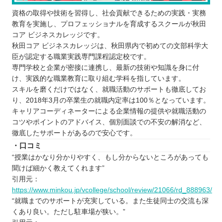
資格の取得や技術を習得し、社会貢献できるための実践・実務
教育を実施し、プロフェッショナルを育成するスクールが秋田
コア ビジネスカレッジです。
秋田コア ビジネスカレッジは、秋田県内で初めての文部科学大
臣が認定する職業実践専門課程認定校です。
専門学校と企業が密接に連携し、最新の技術や知識を身に付
け、実践的な職業教育に取り組む学科を指しています。
スキルを磨くだけではなく、就職活動のサポートも徹底してお
り、2018年3月の卒業生の就職内定率は100％となっています。
キャリアコーディネーターによる企業情報の提供や就職活動の
コツやポイントのアドバイス、個別面談での不安の解消など、
徹底したサポートがあるので安心です。
・口コミ
“授業はかなり分かりやすく、もし分からないところがあっても
聞けば細かく教えてくれます”
引用元：
https://www.minkou.jp/vcollege/school/review/21066/rd_888963/
“就職までのサポートが充実している。また生徒同士の交流も深
くあり良い。ただし駐車場が狭い。”