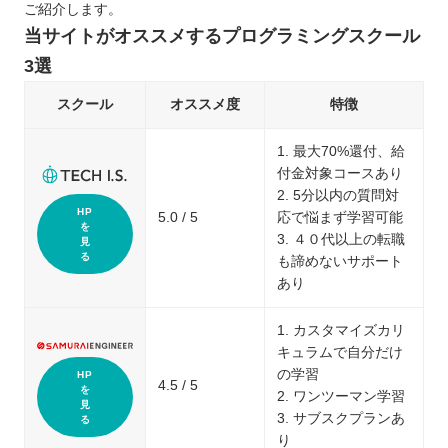
ご紹介します。
当サイトがオススメするプログラミングスクール
3選
スクール
オススメ度
特徴
1. 最大70%還付、給
付金対象コースあり
2. 5分以内の質問対
HP
5.0 / 5
応で悩まず学習可能
を
3. ４０代以上の転職
見
る
も諦めないサポート
あり
1. カスタマイズカリ
キュラムで自分だけ
の学習
HP
4.5 / 5
を
2. ワンツーマン学習
見
3. サブスクプランあ
る
り