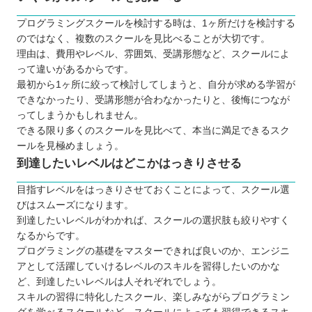
う場合がある
思ったような内容を学べない場合がある
プログラミングスクールを検討する時は、1ヶ所だけを検討する
のではなく、複数のスクールを見比べることが大切です。
スケジュールの調整ができない場合がある
理由は、費用やレベル、雰囲気、受講形態など、スクールによ
どんなプログラミング言語を学ぶのが良いのか
って違いがあるからです。
子ども向けと大人向けにプログラミングスクールに
最初から1ヶ所に絞って検討してしまうと、自分が求める学習が
できなかったり、受講形態が合わなかったりと、後悔につなが
違いはあるか
ってしまうかもしれません。
お得にプログラミングスクールに通える制度
できる限り多くのスクールを見比べて、本当に満足できるスク
専門実践教育訓練
ールを見極めましょう。
特定一般教育訓練
到達したいレベルはどこかはっきりさせる
一般教育訓練
目指すレベルをはっきりさせておくことによって、スクール選
プログラミングスクールで挫折しないために
びはスムーズになります。
【青森】大人向けのおすすめプログラミングスクー
到達したいレベルがわかれば、スクールの選択肢も絞りやすく
なるからです。
ル7選
プログラミングの基礎をマスターできれば良いのか、エンジニ
TECHI.S.（テックアイエス）
アとして活躍していけるレベルのスキルを習得したいのかな
学べる言語
ど、到達したいレベルは人それぞれでしょう。
ソフトキャンパス
スキルの習得に特化したスクール、楽しみながらプログラミン