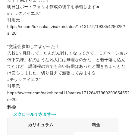
た！！助かりました！
明日はポートフォリオ作成の後半を学習します🔥
#テックアイエス”
引用元：
https://x.com/tokisaka_zisaku/status/1713172719385428025?
s=20
“交流会参加してよかった！
入校1ヶ月経って、だんだん難しくなってきて、モチベーション
低下気味。私のような凡人には無理なのかな…と若干落ち込ん
でたけど、講師程の方でも辛い時期はあったと聞きちょっとだ
け安心しました。切り替えて頑張ってみます💪
#テックアイエス”
引用元：
https://twitter.com/nekohiromi11/status/1712649796929065455?
s=20
料金
スクロールできます
カリキュラム
料金