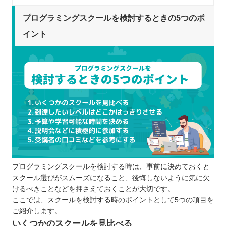
プログラミングスクールを比較するときの5つのポ
イント
プログラミングスクールを検討するときの5つのポ
受講形態は自分に合っているか
イント
通い続けることができるスケジュールにな
っているか
費用はどの程度かかるのか
しっかりとサポートしてもらえるか
カリキュラムの質は高いか
プログラミングスクールに通う5つのメリット
転職・就職に関するアドバイスをもらえる
仲間と切磋琢磨できる
仕事を前提にした知識やスキルが身に付く
プログラミングスクールを検討する時は、事前に決めておくと
相談しやすい環境が整っている
スクール選びがスムーズになること、後悔しないように気に欠
的確なステップを踏みながら学べる
けるべきことなどを押さえておくことが大切です。
プログラミングスクールに通う3つのデメリット
ここでは、スクールを検討する時のポイントとして5つの項目を
ご紹介します。
支払いが続くと金銭的に厳しくなってしま
いくつかのスクールを見比べる