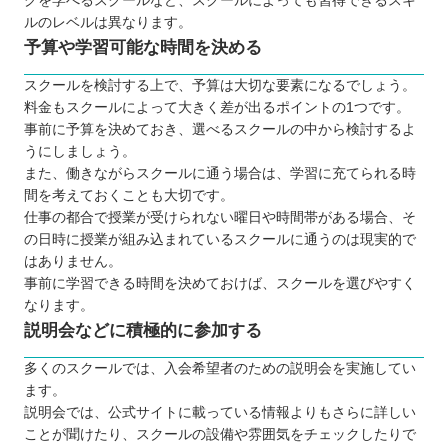
グを学べるスクールなど、スクールによっても習得できるスキ
S.K.K.情報ビジネス専門学校
ルのレベルは異なります。
デジハリ・オンラインスクール
予算や学習可能な時間を決める
SAMURAIENGINEER（侍エンジニア）
スクールを検討する上で、予算は大切な要素になるでしょう。
TechAcademy（テックアカデミー）
料金もスクールによって大きく差が出るポイントの1つです。
DMMWEBCAMP
事前に予算を決めておき、選べるスクールの中から検討するよ
【青森】子ども向けのおすすめプログラミングス
うにしましょう。
クール3選
また、働きながらスクールに通う場合は、学習に充てられる時
間を考えておくことも大切です。
プロクラ
仕事の都合で授業が受けられない曜日や時間帯がある場合、そ
QUREOプログラミング教室
の日時に授業が組み込まれているスクールに通うのは現実的で
デジタネプログラミング教室
はありません。
事前に学習できる時間を決めておけば、スクールを選びやすく
自分にあったスクールを選ぼう
なります。
説明会などに積極的に参加する
多くのスクールでは、入会希望者のための説明会を実施してい
ます。
説明会では、公式サイトに載っている情報よりもさらに詳しい
ことが聞けたり、スクールの設備や雰囲気をチェックしたりで