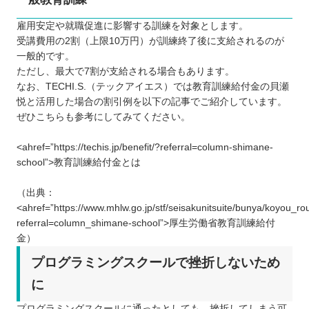
雇用安定や就職促進に影響する訓練を対象とします。
受講費用の2割（上限10万円）が訓練終了後に支給されるのが
一般的です。
ただし、最大で7割が支給される場合もあります。
なお、TECHI.S.（テックアイエス）では教育訓練給付金の貝瀬
悦と活用した場合の割引例を以下の記事でご紹介しています。
ぜひこちらも参考にしてみてください。
<ahref=”https://techis.jp/benefit/?referral=column-shimane-
school”>教育訓練給付金とは
（出典：
<ahref=”https://www.mhlw.go.jp/stf/seisakunitsuite/bunya/koyou_ro
referral=column_shimane-school”>厚生労働省教育訓練給付
金）
プログラミングスクールで挫折しないため
に
プログラミングスクールに通ったとしても、挫折してしまう可