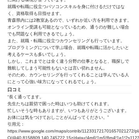
就職や転職に役立つパソコンスキルを身に付けるだけではな
く、資格取得も目指せます。
青森県内には2教室あるので、いずれか近い方を利用できます。
オンライン受講も可能となっているため、通うのが難しい場合
でも問題なく利用できるでしょう。
また、就職・転職に役立つカウンセリングも行っています。
プログラミングについて学ぶ場合、就職や転職に活かしたいと
考えるケースも多いでしょう。
しかし、これまでとは全く違う分野の仕事となると、職探しで
難航してしまう可能性もないとは言い切れません。
そのため、カウンセリングを行ってくれることは学んでいる人
にとって心強い味方になってくれるでしょう。
口コミ
“長く通ってます。
先生たちは親切で困った時はいつも助けてくれます。
忙しいそうな時もありますが、いつもありがとうございます。
お体には気をつけておしごとがんばってください。”
引用元：
https://www.google.com/maps/contrib/112331721701657021272
Q/@40.8158809,140.745722,15z/data=!4m6!1m5!8m4!1e1!2s11