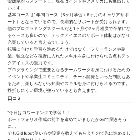
愛媛県からスタートし、現在はインドやアメリカにも進出して
います。
基本コースは1年間コース（6ヶ月学習＋6ヶ月のキャリアサポ
ート）となっているので、長期的なサポートが受けられます。
他のプログラミングスクールだと1ヶ月や2ヶ月程度で卒業にな
るケースも多いので、テックアイエスのサポート体制はかなり
充実していると言えるでしょう。
転職に向けた学習を進めるだけではなく、フリーランスや副
業、独立などを視野に入れたスキルを身に付けられる点もテッ
クアイエスの魅力です。
プログラミングで重要となるチームワークを身に付けるための
イベントや卒業生コミュニティ、チーム開発といった制度もあ
るため、楽しみながら知識やスキルを身に付けられるのです。
挫折しにくい環境が整っているとも言えます。
口コミ
“今日はコワーキングで学習！！
ポートフォリオ作成の前半を進めていましたがGitで躓きそう
に…
でもGitHubの使い方や設定を教えてもらえたので先に進めまし