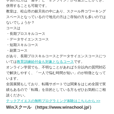
学習の仕方は「通学」と「オンライン」から選ぶことができ、
併用することも可能です。
教室は、松山市の銀天街の中にあり、スクール件コワーキング
スペースとなっているので地元の方はご存知の方も多いのでは
ないでしょうか？
コースは
・長期プロスキルコース
・データサイエンスコース
・短期スキルコース
・副業コース
があり、長期プロスキルコースとデータサイエンスコースにつ
いては
教育訓練給付金も対象となるコース
です。
オンライン学習でも、不明なことがあれば５分以内の質問対応
で解決しやすく、「一人で悩む時間が短い」のが特徴となって
います。
全国展開もしており、転職サポートでは関東をはじめ全国で実
績もあるので「転職」を目的としている方もぜひお気軽にご相
談ください。
テックアイエスの無料プログラミング体験はこちらから >>
Winスクール （https://www.winschool.jp/）