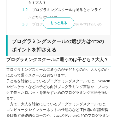
も？大人？
プログラミングスクールは通学とオンライ
ンどちらがいいか
もっと見る
プログラミングスクールで何を学びたいの
か
レッスン回数、時間は自分にあっているか
プログラミングスクールの選び方は4つの
愛媛県の大人向けプログラミングスクール3選
ポイントを押さえる
テックアイエス（
https://techis.jp/
）
プログラミングスクールに通うのは子ども？大人？
Winスクール （https://www.winschool.jp/）
パソコン教室アビバ
プログラミングスクールに通うのが子どもなのか、大人なのか
によって通うスクールは異なります。
（https://www.aviva.co.jp/）
子どもを対象にしているプログラミングスクールでは、Scracth
愛媛県内の子ども向けプログラミングスクール3選
やビスケットなどの子ども向けプログラミング言語や、ブロッ
Swimmy （https://www.sai.co.jp/swimmy/）
クで作ったロボットを動かすためのプログラミング言語を扱い
TECH Chance （https://techchance.jp/）
ます。
一方で、大人を対象にしているプログラミングスクールでは、
ミライエプロジェクト
コンピュータやインターネットの仕組みなどIT技術の知識習得
（https://www.miraie.click/）
を目指す基礎的なコースや、JavaやPythonなどのプログラミン