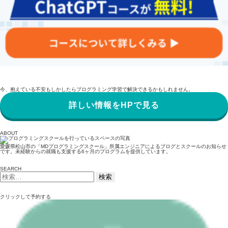
今、抱えている不安もしかしたらプログラミング学習で解決できるかもしれません。
詳しい情報をHPで見る
ABOUT
愛媛県松山市の「MDプログラミングスクール」所属エンジニアによるブログとスクールのお知らせ
です。未経験からの就職も支援する6ヶ月のプログラムを提供しています。
SEARCH
検
索:
クリックして予約する