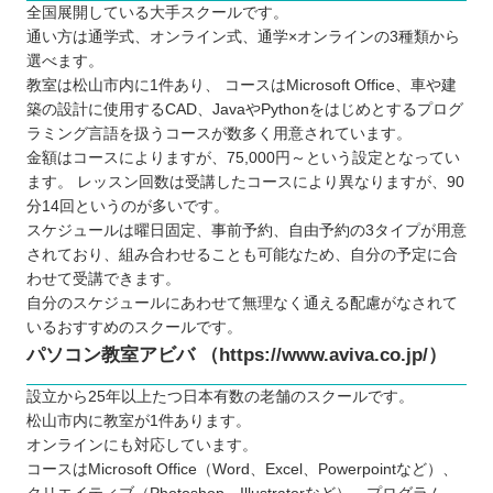
全国展開している大手スクールです。
通い方は通学式、オンライン式、通学×オンラインの3種類から
選べます。
教室は松山市内に1件あり、 コースはMicrosoft Office、車や建
築の設計に使用するCAD、JavaやPythonをはじめとするプログ
ラミング言語を扱うコースが数多く用意されています。
金額はコースによりますが、75,000円～という設定となってい
ます。 レッスン回数は受講したコースにより異なりますが、90
分14回というのが多いです。
スケジュールは曜日固定、事前予約、自由予約の3タイプが用意
されており、組み合わせることも可能なため、自分の予定に合
わせて受講できます。
自分のスケジュールにあわせて無理なく通える配慮がなされて
いるおすすめのスクールです。
パソコン教室アビバ （https://www.aviva.co.jp/）
設立から25年以上たつ日本有数の老舗のスクールです。
松山市内に教室が1件あります。
オンラインにも対応しています。
コースはMicrosoft Office（Word、Excel、Powerpointなど）、