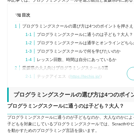
本記事では、プログラミングスクールを選ぶ観点と愛媛県内にある
目次
プログラミングスクールの選び方は4つのポイントを押さえ
プログラミングスクールに通うのは子ども？大人？
プログラミングスクールは通学とオンラインどちら
プログラミングスクールで何を学びたいのか
レッスン回数、時間は自分にあっているか
愛媛県の大人向けプログラミングスクール3選
テックアイエス（
https://techis.jp/
）
Winスクール （https://www.winschool.jp/）
パソコン教室アビバ （https://www.aviva.co.jp/）
プログラミングスクールの選び方は4つのポイ
愛媛県内の子ども向けプログラミングスクール3選
プログラミングスクールに通うのは子ども？大人？
Swimmy （https://www.sai.co.jp/swimmy/）
プログラミングスクールに通うのが子どもなのか、大人なのかによ
TECH Chance （https://techchance.jp/）
子どもを対象にしているプログラミングスクールでは、Scract
ミライエプロジェクト （https://www.miraie.click/）
を動かすためのプログラミング言語を扱います。