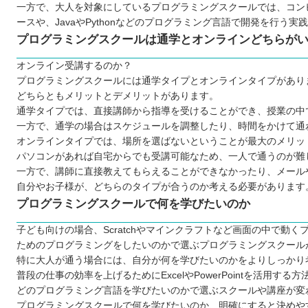
愛媛のプログラミングスクールから自分に合ったところを
一方で、大人を対象にしているプログラミングスクールでは、コン
ースや、JavaやPythonなどのプログラミング言語で開発を行う
プログラミングスクールは通学とオンラインどちらが
オンライン受講するのか？
プログラミングスクールには通学タイプとオンラインタイプがあり
どちらともメリットとデメリットがあります。
通学タイプでは、直接講師から指導を受けることができ、授業の中
一方で、通学の場合はスケジュールを調整したり、時間をかけて通
オンラインタイプでは、場所を選ばないということが最大のメリッ
パソコンがあれば自宅からでも受講可能なため、一人で通うのが難
一方で、講師に直接教えてもらえることができなかったり、メール
自分やお子様が、どちらのタイプが合うのか考える必要があります
プログラミングスクールで何を学びたいのか
子ども向けの場合、Scratchやマインクラフトなど画面の中で
ためのプログラミングをしたいのかで選ぶプログラミングスクール
特に大人が通う場合には、自分が何を学びたいのかをよりしっかり
普段の仕事の効率を上げるためにExcelやPowerPointを活用する
どのプログラミング言語を学びたいのかで選ぶスクールや講座が変
プログラミングスクールで何を学びたいのか、明確にすると決めや