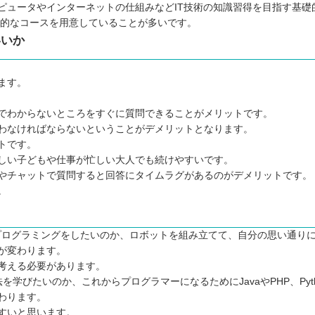
選ぼう！
ピュータやインターネットの仕組みなどIT技術の知識習得を目指す基礎
実践的なコースを用意していることが多いです。
いいか
ます。
でわからないところをすぐに質問できることがメリットです。
わなければならないということがデメリットとなります。
トです。
しい子どもや仕事が忙しい大人でも続けやすいです。
やチャットで質問すると回答にタイムラグがあるのがデメリットです。
。
動くプログラミングをしたいのか、ロボットを組み立てて、自分の思い通り
が変わります。
考える必要があります。
方法を学びたいのか、これからプログラマーになるためにJavaやPHP、Pyt
わります。
すいと思います。