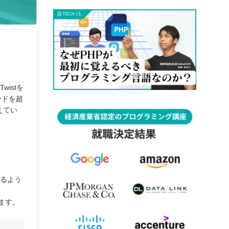
istを
ードを超
えてい
れるよう
ます。