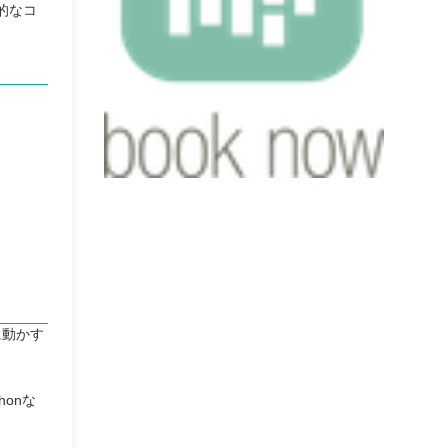
的なコ
に動かす
honな