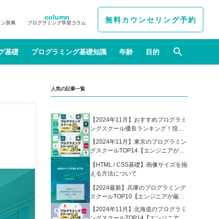
column
無料カウンセリング予約
イン辞典
プログラミング学習コラム
グ基礎
プログラミング基礎知識
年齢
目的
人気の記事一覧
【2024年11月】おすすめプログラミ
ングスクール優良ランキング！現役
エンジニアが選んだ人気プログラミ
【2024年11月】東京のプログラミン
ングスクールの比較表あり
グスクールTOP14【エンジニアが厳
選】
【HTML / CSS基礎】画像サイズを揃
える方法について
【2024最新】兵庫のプログラミング
スクールTOP10【エンジニアが厳
選】
【2024年11月】北海道のプログラミ
ングスクールTOP14【エンジニアが