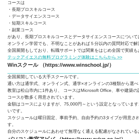
コースは
・長期プロスキルコース
・データサイエンスコース
・短期スキルコース
・副業コース
があり、長期プロスキルコースとデータサイエンスコースについて
オンライン学習でも、不明なことがあれば５分以内の質問対応で解
全国展開もしており、転職サポートでは関東をはじめ全国で実績も
テックアイエスの無料プログラミング体験はこちらから >>
Winスクール （https://www.winschool.jp/）
全国展開している大手スクールです。
通い方は通学式、オンライン式、通学×オンラインの3種類から選べ
教室は松山市内に1件あり、 コースはMicrosoft Office、車や
コースが数多く用意されています。
金額はコースによりますが、75,000円～という設定となっていま
いです。
スケジュールは曜日固定、事前予約、自由予約の3タイプが用意さ
す。
自分のスケジュールにあわせて無理なく通える配慮がなされている