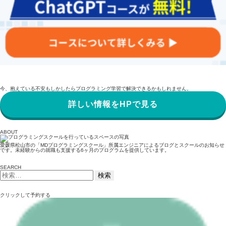
今、抱えている不安もしかしたらプログラミング学習で解決できるかもしれません。
詳しい情報をHPで見る
ABOUT
愛媛県松山市の「MDプログラミングスクール」所属エンジニアによるブログとスクールのお知らせ
です。未経験からの就職も支援する6ヶ月のプログラムを提供しています。
SEARCH
検
索:
クリックして予約する