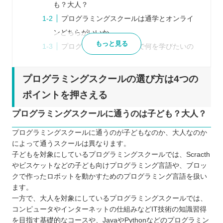
も？大人？
プログラミングスクールは通学とオンライ
ンどちらがいいか
もっと見る
プログラミングスクールで何を学びたいの
か
レッスン回数、時間は自分にあっているか
プログラミングスクールの選び方は4つの
愛媛県の大人向けプログラミングスクール3選
ポイントを押さえる
テックアイエス（
https://techis.jp/
）
プログラミングスクールに通うのは子ども？大人？
Winスクール （https://www.winschool.jp/）
パソコン教室アビバ
プログラミングスクールに通うのが子どもなのか、大人なのか
によって通うスクールは異なります。
（https://www.aviva.co.jp/）
子どもを対象にしているプログラミングスクールでは、Scracth
愛媛県内の子ども向けプログラミングスクール3選
やビスケットなどの子ども向けプログラミング言語や、ブロッ
Swimmy （https://www.sai.co.jp/swimmy/）
クで作ったロボットを動かすためのプログラミング言語を扱い
TECH Chance （https://techchance.jp/）
ます。
一方で、大人を対象にしているプログラミングスクールでは、
ミライエプロジェクト
コンピュータやインターネットの仕組みなどIT技術の知識習得
（https://www.miraie.click/）
を目指す基礎的なコースや、JavaやPythonなどのプログラミン