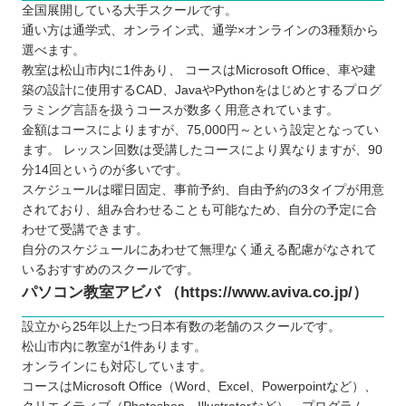
全国展開している大手スクールです。
通い方は通学式、オンライン式、通学×オンラインの3種類から
選べます。
教室は松山市内に1件あり、 コースはMicrosoft Office、車や建
築の設計に使用するCAD、JavaやPythonをはじめとするプログ
ラミング言語を扱うコースが数多く用意されています。
金額はコースによりますが、75,000円～という設定となってい
ます。 レッスン回数は受講したコースにより異なりますが、90
分14回というのが多いです。
スケジュールは曜日固定、事前予約、自由予約の3タイプが用意
されており、組み合わせることも可能なため、自分の予定に合
わせて受講できます。
自分のスケジュールにあわせて無理なく通える配慮がなされて
いるおすすめのスクールです。
パソコン教室アビバ （https://www.aviva.co.jp/）
設立から25年以上たつ日本有数の老舗のスクールです。
松山市内に教室が1件あります。
オンラインにも対応しています。
コースはMicrosoft Office（Word、Excel、Powerpointなど）、