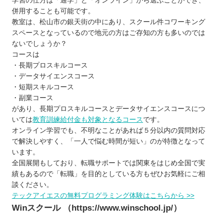
学習の仕方は「通学」と「オンライン」から選ぶことができ、
併用することも可能です。
教室は、松山市の銀天街の中にあり、スクール件コワーキング
スペースとなっているので地元の方はご存知の方も多いのでは
ないでしょうか？
コースは
・長期プロスキルコース
・データサイエンスコース
・短期スキルコース
・副業コース
があり、長期プロスキルコースとデータサイエンスコースにつ
いては
教育訓練給付金も対象となるコース
です。
オンライン学習でも、不明なことがあれば５分以内の質問対応
で解決しやすく、「一人で悩む時間が短い」のが特徴となって
います。
全国展開もしており、転職サポートでは関東をはじめ全国で実
績もあるので「転職」を目的としている方もぜひお気軽にご相
談ください。
テックアイエスの無料プログラミング体験はこちらから >>
Winスクール （https://www.winschool.jp/）