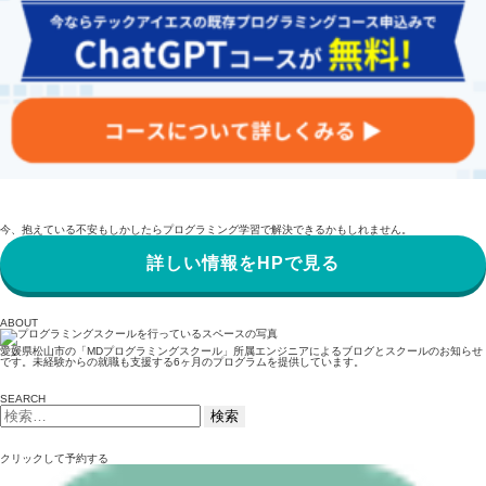
今、抱えている不安もしかしたらプログラミング学習で解決できるかもしれません。
詳しい情報をHPで見る
ABOUT
愛媛県松山市の「MDプログラミングスクール」所属エンジニアによるブログとスクールのお知らせ
です。未経験からの就職も支援する6ヶ月のプログラムを提供しています。
SEARCH
検
索:
クリックして予約する