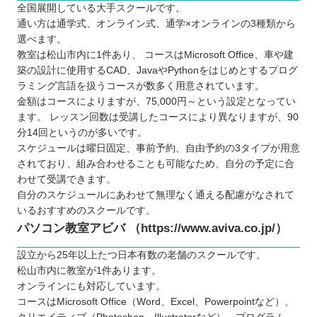
全国展開している大手スクールです。
通い方は通学式、オンライン式、通学×オンラインの3種類から
選べます。
教室は松山市内に1件あり、 コースはMicrosoft Office、車や建
築の設計に使用するCAD、JavaやPythonをはじめとするプログ
ラミング言語を扱うコースが数多く用意されています。
金額はコースによりますが、75,000円～という設定となってい
ます。 レッスン回数は受講したコースにより異なりますが、90
分14回というのが多いです。
スケジュールは曜日固定、事前予約、自由予約の3タイプが用意
されており、組み合わせることも可能なため、自分の予定に合
わせて受講できます。
自分のスケジュールにあわせて無理なく通える配慮がなされて
いるおすすめのスクールです。
パソコン教室アビバ （https://www.aviva.co.jp/）
設立から25年以上たつ日本有数の老舗のスクールです。
松山市内に教室が1件あります。
オンラインにも対応しています。
コースはMicrosoft Office（Word、Excel、Powerpointなど）、