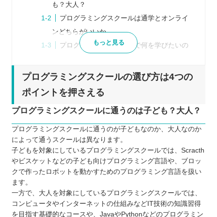
も？大人？
プログラミングスクールは通学とオンライ
ンどちらがいいか
もっと見る
プログラミングスクールで何を学びたいの
か
レッスン回数、時間は自分にあっているか
プログラミングスクールの選び方は4つの
愛媛県の大人向けプログラミングスクール3選
ポイントを押さえる
テックアイエス（
https://techis.jp/
）
プログラミングスクールに通うのは子ども？大人？
Winスクール （https://www.winschool.jp/）
パソコン教室アビバ
プログラミングスクールに通うのが子どもなのか、大人なのか
によって通うスクールは異なります。
（https://www.aviva.co.jp/）
子どもを対象にしているプログラミングスクールでは、Scracth
愛媛県内の子ども向けプログラミングスクール3選
やビスケットなどの子ども向けプログラミング言語や、ブロッ
Swimmy （https://www.sai.co.jp/swimmy/）
クで作ったロボットを動かすためのプログラミング言語を扱い
TECH Chance （https://techchance.jp/）
ます。
一方で、大人を対象にしているプログラミングスクールでは、
ミライエプロジェクト
コンピュータやインターネットの仕組みなどIT技術の知識習得
（https://www.miraie.click/）
を目指す基礎的なコースや、JavaやPythonなどのプログラミン