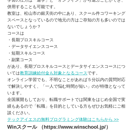
学習の仕方は「通学」と「オンライン」から選ぶことができ、
併用することも可能です。
教室は、松山市の銀天街の中にあり、スクール件コワーキング
スペースとなっているので地元の方はご存知の方も多いのでは
ないでしょうか？
コースは
・長期プロスキルコース
・データサイエンスコース
・短期スキルコース
・副業コース
があり、長期プロスキルコースとデータサイエンスコースにつ
いては
教育訓練給付金も対象となるコース
です。
オンライン学習でも、不明なことがあれば５分以内の質問対応
で解決しやすく、「一人で悩む時間が短い」のが特徴となって
います。
全国展開もしており、転職サポートでは関東をはじめ全国で実
績もあるので「転職」を目的としている方もぜひお気軽にご相
談ください。
テックアイエスの無料プログラミング体験はこちらから >>
Winスクール （https://www.winschool.jp/）