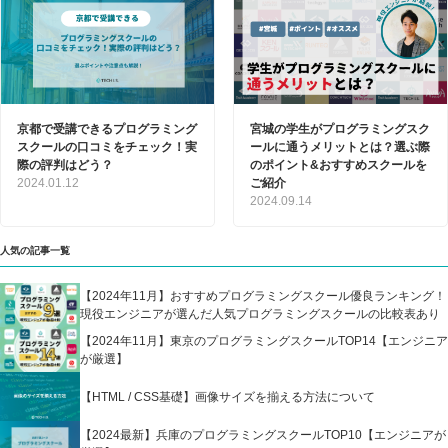
京都で受講できるプログラミング
宮城の学生がプログラミングスク
スクールの口コミをチェック！実
ールに通うメリットとは？選ぶ際
際の評判はどう？
のポイント&おすすめスクールを
2024.01.12
ご紹介
2024.09.14
人気の記事一覧
【2024年11月】おすすめプログラミングスクール優良ランキング！
現役エンジニアが選んだ人気プログラミングスクールの比較表あり
【2024年11月】東京のプログラミングスクールTOP14【エンジニア
が厳選】
【HTML / CSS基礎】画像サイズを揃える方法について
【2024最新】兵庫のプログラミングスクールTOP10【エンジニアが