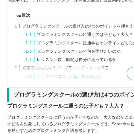
本記事では、プログラミングスクールを選ぶ観点と愛媛県内にある
目次
プログラミングスクールの選び方は4つのポイントを押さえ
プログラミングスクールに通うのは子ども？大人？
プログラミングスクールは通学とオンラインどちら
プログラミングスクールで何を学びたいのか
レッスン回数、時間は自分にあっているか
愛媛県の大人向けプログラミングスクール3選
テックアイエス（
https://techis.jp/
）
Winスクール （https://www.winschool.jp/）
パソコン教室アビバ （https://www.aviva.co.jp/）
プログラミングスクールの選び方は4つのポイ
愛媛県内の子ども向けプログラミングスクール3選
プログラミングスクールに通うのは子ども？大人？
Swimmy （https://www.sai.co.jp/swimmy/）
プログラミングスクールに通うのが子どもなのか、大人なのかによ
TECH Chance （https://techchance.jp/）
子どもを対象にしているプログラミングスクールでは、Scract
ミライエプロジェクト （https://www.miraie.click/）
を動かすためのプログラミング言語を扱います。