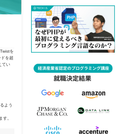
istを
ードを超
えてい
れるよう
ます。