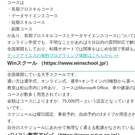
コースは
・長期プロスキルコース
・データサイエンスコース
・短期スキルコース
・副業コース
があり、長期プロスキルコースとデータサイエンスコースについて
オンライン学習でも、不明なことがあれば５分以内の質問対応で解
全国展開もしており、転職サポートでは関東をはじめ全国で実績も
テックアイエスの無料プログラミング体験はこちらから >>
Winスクール （https://www.winschool.jp/）
全国展開している大手スクールです。
通い方は通学式、オンライン式、通学×オンラインの3種類から選べ
教室は松山市内に1件あり、 コースはMicrosoft Office、車や
コースが数多く用意されています。
金額はコースによりますが、75,000円～という設定となっていま
いです。
スケジュールは曜日固定、事前予約、自由予約の3タイプが用意さ
す。
自分のスケジュールにあわせて無理なく通える配慮がなされている