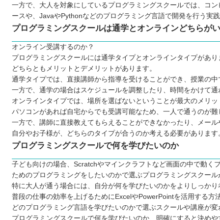
愛媛のプログラミングスクールから自分に合ったところを
一方で、大人を対象にしているプログラミングスクールでは、コン
ースや、JavaやPythonなどのプログラミング言語で開発を行う
プログラミングスクールは通学とオンラインどちらが
オンライン受講するのか？
プログラミングスクールには通学タイプとオンラインタイプがあり
どちらともメリットとデメリットがあります。
通学タイプでは、直接講師から指導を受けることができ、授業の中
一方で、通学の場合はスケジュールを調整したり、時間をかけて通
オンラインタイプでは、場所を選ばないということが最大のメリッ
パソコンがあれば自宅からでも受講可能なため、一人で通うのが難
一方で、講師に直接教えてもらえることができなかったり、メール
自分やお子様が、どちらのタイプが合うのか考える必要があります
プログラミングスクールで何を学びたいのか
子ども向けの場合、Scratchやマインクラフトなど画面の中で
ためのプログラミングをしたいのかで選ぶプログラミングスクール
特に大人が通う場合には、自分が何を学びたいのかをよりしっかり
普段の仕事の効率を上げるためにExcelやPowerPointを活用する
どのプログラミング言語を学びたいのかで選ぶスクールや講座が変
プログラミングスクールで何を学びたいのか、明確にすると決めや