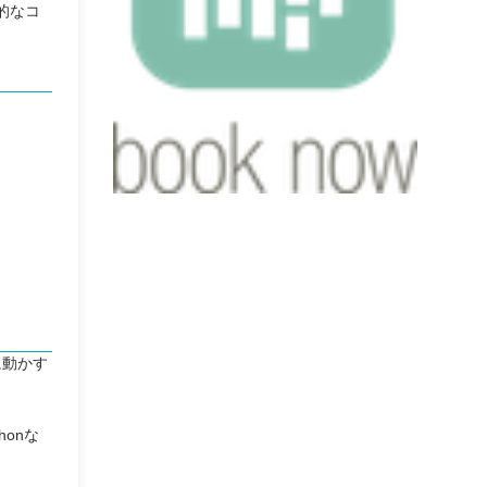
的なコ
に動かす
honな