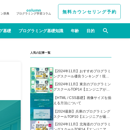
column
無料カウンセリング予約
イン辞典
プログラミング学習コラム
グ基礎
プログラミング基礎知識
年齢
目的
人気の記事一覧
【2024年11月】おすすめプログラミ
ングスクール優良ランキング！現役
エンジニアが選んだ人気プログラミ
【2024年11月】東京のプログラミン
ングスクールの比較表あり
グスクールTOP14【エンジニアが厳
選】
【HTML / CSS基礎】画像サイズを揃
える方法について
【2024最新】兵庫のプログラミング
スクールTOP10【エンジニアが厳
選】
【2024年11月】北海道のプログラミ
ングスクールTOP14【エンジニアが