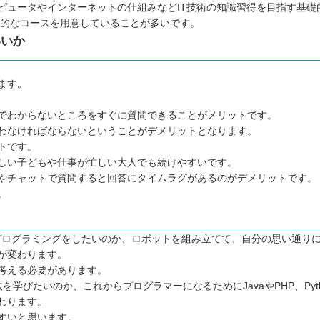
選ぼう！
ピュータやインターネットの仕組みなどIT技術の知識習得を目指す基礎
実践的なコースを用意していることが多いです。
いいか
ます。
でわからないところをすぐに質問できることがメリットです。
わなければならないということがデメリットとなります。
トです。
しい子どもや仕事が忙しい大人でも続けやすいです。
やチャットで質問すると回答にタイムラグがあるのがデメリットです。
。
動くプログラミングをしたいのか、ロボットを組み立てて、自分の思い通り
が変わります。
考える必要があります。
方法を学びたいのか、これからプログラマーになるためにJavaやPHP、Pyt
わります。
すいと思います。