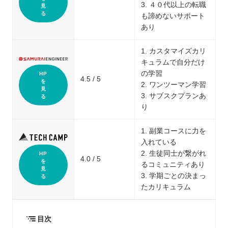
3. ４０代以上の転職
見
る
も諦めないサポート
あり
1. カスタマイズカリ
キュラムで自分だけ
の学習
HP
4.5 / 5
を
2. ワンツーマン学習
見
3. サブスクプランあ
る
り
1. 副業コースに力を
入れている
2. 生徒同士が繋がれ
HP
4.0 / 5
を
るコミュニティあり
見
3. 学期ごとの決まっ
る
たカリキュラム
目次