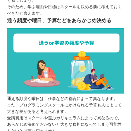
くるでしょう。
【福岡】大人向けのおすすめプログラミングスクー
そのため、学ぶ理由や目標はスクールを決める前に考えておく
べきだと言えます。
ル10選
通う頻度や曜日、予算などをあらかじめ決める
TECH I.S.（テックアイエス）
G’s ACADEMY
Winスクール
KENスクール
0円スクール
haruプログラミング教室
DMM WEBCAMP
Tech Academy（テックアカデミー）
SAMURAI ENGINEER（サムライエンジニ
ア）
通える頻度や曜日は、仕事などの都合によって異なります。
Code Camp（コードキャンプ）
また、プログラミングスクールにかけられる予算も人によって
大きな差があると考えられます。
【福岡】子ども向けのおすすめプログラミングス
受講費用はスクールや選ぶカリキュラムによって異なるので、
クール4選
あらかじめ決めておかないと大きな負担になってしまう可能性
Akky先生のキッズプログラミング教室
もないとは言い切れません。