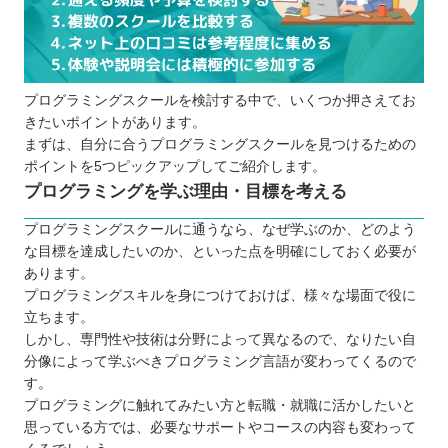
プログラミングスクールに通う5つのメリット
仕事にも役立つ専門的な知識が身に付く
講師と他の学生と交流する機会もある
プログラミングスクールを検討する中で、いくつか押さえてお
キャリアサポートをしてくれる場合もある
きたいポイントがあります。
独学よりも短期間で集中して学べる
まずは、自分に合うプログラミングスクールを見つけるための
モチベーションを維持しやすい
ポイントを5つピックアップしてご紹介します。
プログラミングスクールに通う3つのデメリット
プログラミングを学ぶ理由・目標を考える
費用の負担が大きい
プログラミングスクールに通うなら、なぜ学ぶのか、どのよう
仕事との両立が難しい場合もある
な目標を達成したいのか、といった点を明確にしておく必要が
結果が保証されているわけではない
あります。
プログラミングスキルを身につけておけば、様々な場面で役に
どんなプログラミング言語を学ぶと良いのか
立ちます。
大人向け・子ども向けプログラミングスクールの違
しかし、専門性や技術は分野によって異なるので、なりたい自
い
分像によって学ぶべきプログラミング言語が変わってくるので
お得にプログラミングスクールに通える制度
す。
プログラミングに触れてみたい方と転職・就職に活かしたいと
プログラミングスクールで挫折しないためのポイン
思っている方では、必要なサポートやコースの内容も変わって
ト