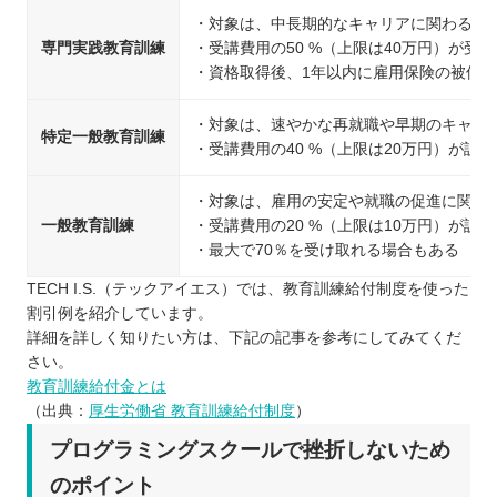
・対象は、中長期的なキャリアに関わる教
専門実践教育訓練
・受講費用の50 %（上限は40万円）が受
・資格取得後、1年以内に雇用保険の被保険
・対象は、速やかな再就職や早期のキャリ
特定一般教育訓練
・受講費用の40 %（上限は20万円）が訓
・対象は、雇用の安定や就職の促進に関わ
一般教育訓練
・受講費用の20 %（上限は10万円）が訓
・最大で70％を受け取れる場合もある
TECH I.S.（テックアイエス）では、教育訓練給付制度を使った
割引例を紹介しています。
詳細を詳しく知りたい方は、下記の記事を参考にしてみてくだ
さい。
教育訓練給付金とは
（出典：
厚生労働省 教育訓練給付制度
）
プログラミングスクールで挫折しないため
のポイント