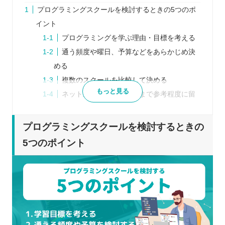
プログラミングスクールを検討するときの5つのポ
イント
プログラミングを学ぶ理由・目標を考える
通う頻度や曜日、予算などをあらかじめ決
める
複数のスクールを比較して決める
もっと見る
ネット上の口コミはあくまで参考程度に留
める
体験レッスンを行っていれば参加する
プログラミングスクールを検討するときの
プログラミングスクールを比較するときの5つのポ
5つのポイント
イント
各スクール独自の受講形式
カリキュラム・コースの内容
受講に関するフォロー・サポート
通える曜日・時間帯
料金