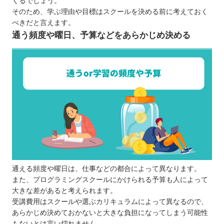
くるでしょう。
【福岡】大人向けのおすすめプログラミングスクー
そのため、学ぶ理由や目標はスクールを決める前に考えておく
べきだと言えます。
ル10選
通う頻度や曜日、予算などをあらかじめ決める
TECH I.S.（テックアイエス）
G’s ACADEMY
Winスクール
KENスクール
0円スクール
haruプログラミング教室
DMM WEBCAMP
Tech Academy（テックアカデミー）
SAMURAI ENGINEER（サムライエンジニ
ア）
通える頻度や曜日は、仕事などの都合によって異なります。
Code Camp（コードキャンプ）
また、プログラミングスクールにかけられる予算も人によって
大きな差があると考えられます。
【福岡】子ども向けのおすすめプログラミングス
受講費用はスクールや選ぶカリキュラムによって異なるので、
クール4選
あらかじめ決めておかないと大きな負担になってしまう可能性
Akky先生のキッズプログラミング教室
もないとは言い切れません。