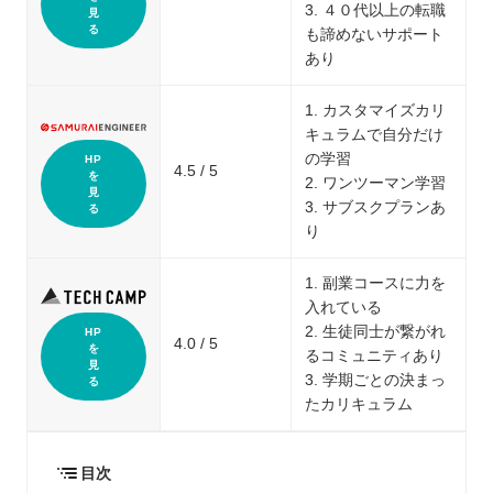
3. ４０代以上の転職
見
る
も諦めないサポート
あり
1. カスタマイズカリ
キュラムで自分だけ
の学習
HP
4.5 / 5
を
2. ワンツーマン学習
見
3. サブスクプランあ
る
り
1. 副業コースに力を
入れている
2. 生徒同士が繋がれ
HP
4.0 / 5
を
るコミュニティあり
見
3. 学期ごとの決まっ
る
たカリキュラム
目次