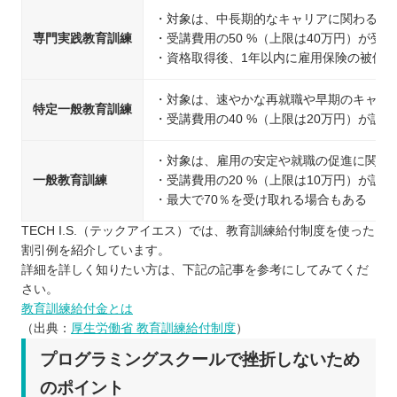
・対象は、中長期的なキャリアに関わる教
専門実践教育訓練
・受講費用の50 %（上限は40万円）が受
・資格取得後、1年以内に雇用保険の被保険
・対象は、速やかな再就職や早期のキャリ
特定一般教育訓練
・受講費用の40 %（上限は20万円）が訓
・対象は、雇用の安定や就職の促進に関わ
一般教育訓練
・受講費用の20 %（上限は10万円）が訓
・最大で70％を受け取れる場合もある
TECH I.S.（テックアイエス）では、教育訓練給付制度を使った
割引例を紹介しています。
詳細を詳しく知りたい方は、下記の記事を参考にしてみてくだ
さい。
教育訓練給付金とは
（出典：
厚生労働省 教育訓練給付制度
）
プログラミングスクールで挫折しないため
のポイント