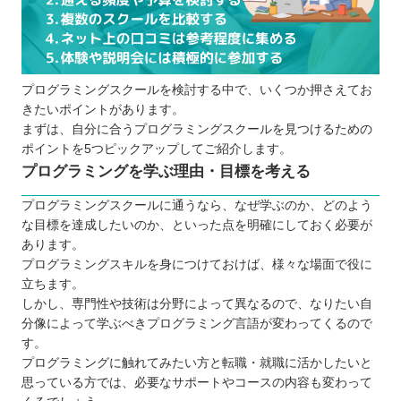
プログラミングスクールに通う5つのメリット
仕事にも役立つ専門的な知識が身に付く
講師と他の学生と交流する機会もある
プログラミングスクールを検討する中で、いくつか押さえてお
キャリアサポートをしてくれる場合もある
きたいポイントがあります。
独学よりも短期間で集中して学べる
まずは、自分に合うプログラミングスクールを見つけるための
モチベーションを維持しやすい
ポイントを5つピックアップしてご紹介します。
プログラミングスクールに通う3つのデメリット
プログラミングを学ぶ理由・目標を考える
費用の負担が大きい
プログラミングスクールに通うなら、なぜ学ぶのか、どのよう
仕事との両立が難しい場合もある
な目標を達成したいのか、といった点を明確にしておく必要が
結果が保証されているわけではない
あります。
プログラミングスキルを身につけておけば、様々な場面で役に
どんなプログラミング言語を学ぶと良いのか
立ちます。
大人向け・子ども向けプログラミングスクールの違
しかし、専門性や技術は分野によって異なるので、なりたい自
い
分像によって学ぶべきプログラミング言語が変わってくるので
お得にプログラミングスクールに通える制度
す。
プログラミングに触れてみたい方と転職・就職に活かしたいと
プログラミングスクールで挫折しないためのポイン
思っている方では、必要なサポートやコースの内容も変わって
ト