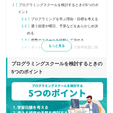
プログラミングスクールを検討するときの5つのポ
イント
プログラミングを学ぶ理由・目標を考える
通う頻度や曜日、予算などをあらかじめ決
める
複数のスクールを比較して決める
もっと見る
ネット上の口コミはあくまで参考程度に留
める
体験レッスンを行っていれば参加する
プログラミングスクールを検討するときの
プログラミングスクールを比較するときの5つのポ
5つのポイント
イント
各スクール独自の受講形式
カリキュラム・コースの内容
受講に関するフォロー・サポート
通える曜日・時間帯
料金