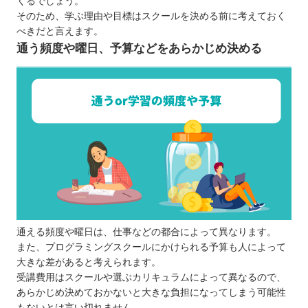
くるでしょう。
【福岡】大人向けのおすすめプログラミングスクー
そのため、学ぶ理由や目標はスクールを決める前に考えておく
べきだと言えます。
ル10選
通う頻度や曜日、予算などをあらかじめ決める
TECH I.S.（テックアイエス）
G’s ACADEMY
Winスクール
KENスクール
0円スクール
haruプログラミング教室
DMM WEBCAMP
Tech Academy（テックアカデミー）
SAMURAI ENGINEER（サムライエンジニ
ア）
通える頻度や曜日は、仕事などの都合によって異なります。
Code Camp（コードキャンプ）
また、プログラミングスクールにかけられる予算も人によって
大きな差があると考えられます。
【福岡】子ども向けのおすすめプログラミングス
受講費用はスクールや選ぶカリキュラムによって異なるので、
クール4選
あらかじめ決めておかないと大きな負担になってしまう可能性
Akky先生のキッズプログラミング教室
もないとは言い切れません。