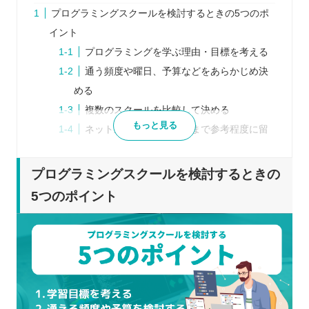
プログラミングスクールを検討するときの5つのポ
イント
プログラミングを学ぶ理由・目標を考える
通う頻度や曜日、予算などをあらかじめ決
める
複数のスクールを比較して決める
もっと見る
ネット上の口コミはあくまで参考程度に留
める
体験レッスンを行っていれば参加する
プログラミングスクールを検討するときの
プログラミングスクールを比較するときの5つのポ
5つのポイント
イント
各スクール独自の受講形式
カリキュラム・コースの内容
受講に関するフォロー・サポート
通える曜日・時間帯
料金