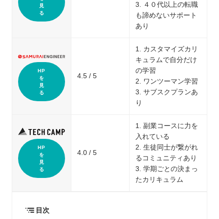
3. ４０代以上の転職
見
る
も諦めないサポート
あり
1. カスタマイズカリ
キュラムで自分だけ
の学習
HP
4.5 / 5
を
2. ワンツーマン学習
見
3. サブスクプランあ
る
り
1. 副業コースに力を
入れている
2. 生徒同士が繋がれ
HP
4.0 / 5
を
るコミュニティあり
見
3. 学期ごとの決まっ
る
たカリキュラム
目次