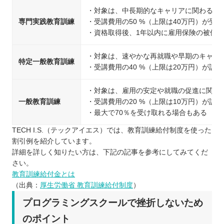
・対象は、中長期的なキャリアに関わる教
専門実践教育訓練
・受講費用の50 %（上限は40万円）が受
・資格取得後、1年以内に雇用保険の被保険
・対象は、速やかな再就職や早期のキャリ
特定一般教育訓練
・受講費用の40 %（上限は20万円）が訓
・対象は、雇用の安定や就職の促進に関わ
一般教育訓練
・受講費用の20 %（上限は10万円）が訓
・最大で70％を受け取れる場合もある
TECH I.S.（テックアイエス）では、教育訓練給付制度を使った
割引例を紹介しています。
詳細を詳しく知りたい方は、下記の記事を参考にしてみてくだ
さい。
教育訓練給付金とは
（出典：
厚生労働省 教育訓練給付制度
）
プログラミングスクールで挫折しないため
のポイント