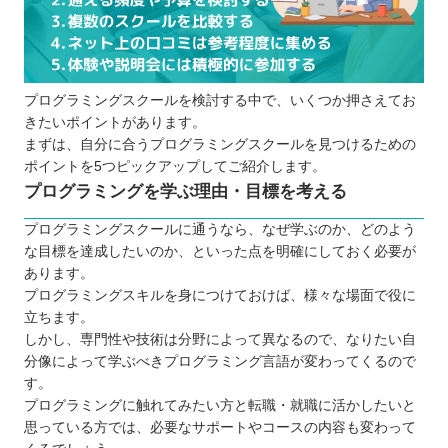
プログラミングスクールに通う5つのメリット
仕事にも役立つ専門的な知識が身に付く
講師と他の学生と交流する機会もある
プログラミングスクールを検討する中で、いくつか押さえてお
キャリアサポートをしてくれる場合もある
きたいポイントがあります。
独学よりも短期間で集中して学べる
まずは、自分に合うプログラミングスクールを見つけるための
モチベーションを維持しやすい
ポイントを5つピックアップしてご紹介します。
プログラミングスクールに通う3つのデメリット
プログラミングを学ぶ理由・目標を考える
費用の負担が大きい
プログラミングスクールに通うなら、なぜ学ぶのか、どのよう
仕事との両立が難しい場合もある
な目標を達成したいのか、といった点を明確にしておく必要が
結果が保証されているわけではない
あります。
プログラミングスキルを身につけておけば、様々な場面で役に
どんなプログラミング言語を学ぶと良いのか
立ちます。
大人向け・子ども向けプログラミングスクールの違
しかし、専門性や技術は分野によって異なるので、なりたい自
い
分像によって学ぶべきプログラミング言語が変わってくるので
お得にプログラミングスクールに通える制度
す。
プログラミングに触れてみたい方と転職・就職に活かしたいと
プログラミングスクールで挫折しないためのポイン
思っている方では、必要なサポートやコースの内容も変わって
ト