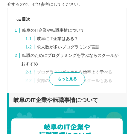
介するので、ぜひ参考にしてください。
目次
岐阜のIT企業や転職事情について
岐阜にIT企業はある？
求人数が多いプログラミング言語
転職のためにプログラミングを学ぶならスクールが
おすすめ
プログラミングスキルを効率よく学べる
もっと見る
実際の業務を経験できるスクールもある
転職支援を利用できる
岐阜で転職に強いプログラミングスクールを探す時
岐阜のIT企業や転職事情について
のポイント
目的に合っているスクールであるか
自分に合った受講形式であるか
最新のスキルや情報に詳しい講師がいるか