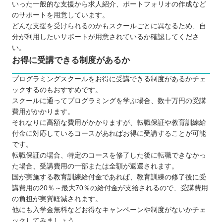
いった一般的な支援から求人紹介、ポートフォリオの作成など
のサポートを用意しています。
どんな支援を受けられるのかもスクールごとに異なるため、自
分が利用したいサポートが用意されているか確認してくださ
い。
お得に受講できる制度があるか
プログラミングスクールをお得に受講できる制度があるかチェ
ックするのもおすすめです。
スクールに通ってプログラミングを学ぶ場合、数十万円の受講
費用がかかります。
それなりに高額な費用がかかりますが、転職保証や教育訓練給
付金に対応しているコースがあればお得に受講することが可能
です。
転職保証の場合、特定のコースを修了した後に転職できなかっ
た場合、受講費用の一部または全額が返還されます。
国が実施する教育訓練給付金であれば、教育訓練の修了後に受
講費用の20％～最大70％の給付金が支給されるので、受講費用
の負担が実質軽減されます。
他にも入学金無料などお得なキャンペーンや制度がないかチェ
ックしてみましょう。