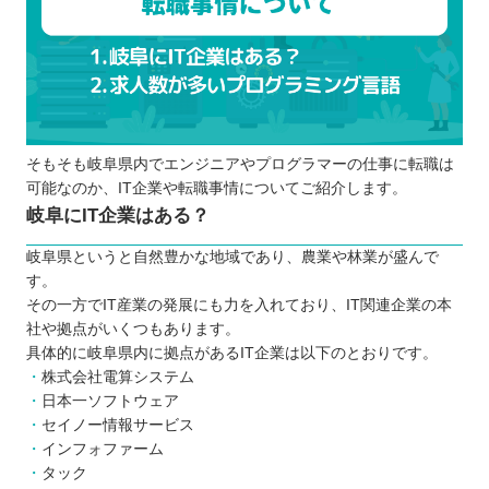
ポートフォリオの作成や転職支援を行って
いるか
お得に受講できる制度があるか
卒業生や受講生の口コミ評判が良いか
転職目的でプログラミングスクールに通う時の注意
そもそも岐阜県内でエンジニアやプログラマーの仕事に転職は
点
可能なのか、IT企業や転職事情についてご紹介します。
常に学習意欲を持って通うことが大切
岐阜にIT企業はある？
転職に強いスクールでも確実に転職できる
岐阜県というと自然豊かな地域であり、農業や林業が盛んで
わけではない
す。
岐阜にある転職に強いプログラミングスクールに通
その一方でIT産業の発展にも力を入れており、IT関連企業の本
ってみよう
社や拠点がいくつもあります。
具体的に岐阜県内に拠点があるIT企業は以下のとおりです。
自分の住んでるエリアでプログラミングスクールを
株式会社電算システム
探したい⭐️
日本一ソフトウェア
北海道 / 東北
セイノー情報サービス
関東
インフォファーム
タック
中部