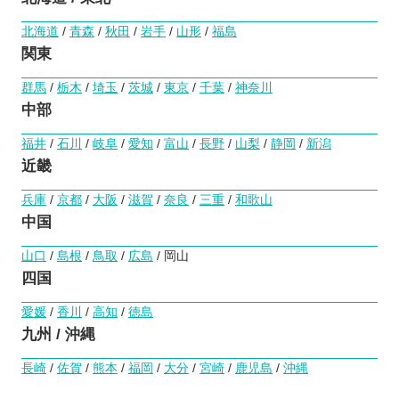
北海道
/
青森
/
秋田
/
岩手
/
山形
/
福島
関東
群馬
/
栃木
/
埼玉
/
茨城
/
東京
/
千葉
/
神奈川
中部
福井
/
石川
/
岐阜
/
愛知
/
富山
/
長野
/
山梨
/
静岡
/
新潟
近畿
兵庫
/
京都
/
大阪
/
滋賀
/
奈良
/
三重
/
和歌山
中国
山口
/
島根
/
鳥取
/
広島
/ 岡山
四国
愛媛
/
香川
/
高知
/
徳島
九州 / 沖縄
長崎
/
佐賀
/
熊本
/
福岡
/
大分
/
宮崎
/
鹿児島
/
沖縄