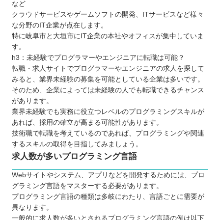
など
近畿
クラウドサービスやゲームソフトの開発、ITサービスなど様々
中国
な分野のIT企業が点在します。
四国
特に岐阜市と大垣市にIT企業の本社やオフィスが集中していま
す。
九州 / 沖縄
h3：未経験でプログラマーやエンジニアに転職は可能？
転職・求人サイトでプログラマーやエンジニアの求人を探して
みると、業界未経験の募集を可能としている企業は多いです。
そのため、企業によっては未経験の人でも転職できるチャンス
があります。
業界未経験でも実務に役立つレベルのプログラミングスキルが
あれば、採用の確立が高まる可能性があります。
技術職で転職を考えているのであれば、プログラミングや関連
するスキルの取得を目指してみましょう。
求人数が多いプログラミング言語
Webサイトやシステム、アプリなどを開発するためには、プロ
グラミング言語をマスターする必要があります。
プログラミング言語の種類は多岐にわたり、言語ごとに需要が
異なります。
一般的に求人数が多いとされるプログラミング言語の例は以下