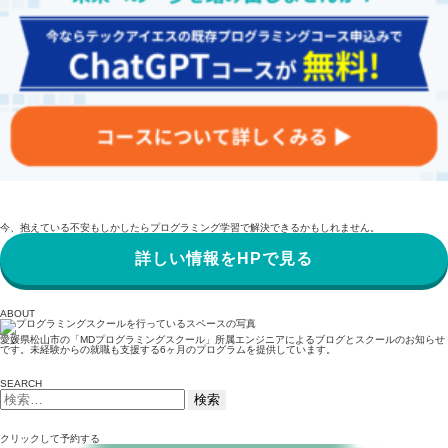
今、抱えている不安もしかしたらプログラミング学習で解決できるかもしれません。
詳しい情報をHPで見る
ABOUT
愛媛県松山市の「MDプログラミングスクール」所属エンジニアによるブログとスクールのお知らせ
です。未経験からの就職も支援する6ヶ月のプログラムを提供しています。
SEARCH
検
索:
クリックして予約する