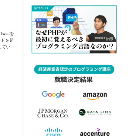
istを
ードを超
えてい