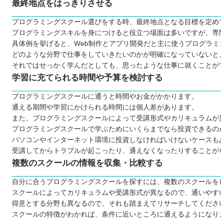
最終地点をはっきりさせる
特定一般教育訓練
一般教育訓練
プログラミングスクール選びをする時、最終地点となる目標を定め
プログラミングスキルを身につけると役立つ場面は多いですが、専
プログラミングスクールで挫折しないために
具体例を挙げると、Web制作とアプリ開発だと主に使うプログラ
【兵庫】大人向けのおすすめプログラミングスクール6選
どのような分野で仕事をしていきたいのかが明確になっていないと
TECH I.S.（テックアイエス）
それではせっかく学んだとしても、思ったような仕事に就くことが
ヒューマンアカデミー神戸三宮校
学習に充てられる時間や予算を検討する
Winスクール
プログラミングスクールに通うと時間やお金がかかります。
TechAcademy（テックアカデミー）
通える期間や学習にかけられる時間には個人差があります。
CodeCamp（コードキャンプ）
また、プログラミングスクールによって受講形式やカリキュラムが
プログラミングスクールで学ぶためにいくらまでなら投資できるの
【兵庫】子ども向けのおすすめプログラミングスクール4
パソコンやインターネット環境に投資しなければいけないケースも
8×9 キッズプログラミングスクール
受講してからトラブルが起こったり、通えなくなったりすることが
ProgLab（プログラボ）
複数のスクールの情報を収集・比較する
MaKids（メイキッズ）
自分に合うプログラミングスクールを探すには、複数のスクールを
スタープログラミングスクール
スクールによってカリキュラムや受講形式が異なるので、通いやす
兵庫で自分に合ったプログラミングスクールを見つけよ
得意とする分野も異なるので、それも踏まえてリサーチしてくださ
スクールの特徴がわかれば、条件に近いところに通えるようになり