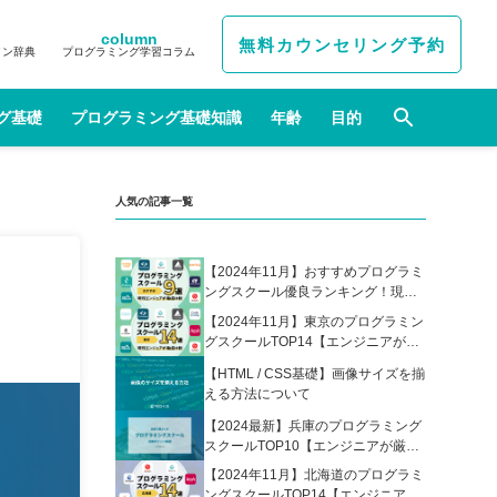
column
無料カウンセリング予約
イン辞典
プログラミング学習コラム
グ基礎
プログラミング基礎知識
年齢
目的
人気の記事一覧
【2024年11月】おすすめプログラミ
ングスクール優良ランキング！現役
エンジニアが選んだ人気プログラミ
【2024年11月】東京のプログラミン
ングスクールの比較表あり
グスクールTOP14【エンジニアが厳
選】
【HTML / CSS基礎】画像サイズを揃
える方法について
【2024最新】兵庫のプログラミング
スクールTOP10【エンジニアが厳
選】
【2024年11月】北海道のプログラミ
ングスクールTOP14【エンジニアが