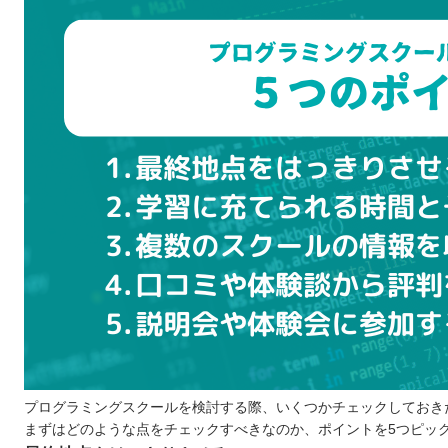
どんなサポートがあるのか
妥当な料金設定であるか
プログラミングスクールに通う5つのメリット
実務に役立つスキルを効率よく学べる
独学よりも挫折のリスクが低い
講師に学習をサポートしてもらえる
プログラミング学習の習慣を身につけられる
就職や転職をサポートしてもらえることも
プログラミングスクールに通う3つのデメリット
受講に必要な費用が高め
学習できる期間に限りがある
スクールによっては学びたい内容がない
どんなプログラミング言語を学ぶのが良いのか
子ども向けと大人向けにプログラミングスクールに違いは
お得にプログラミングスクールに通える制度
プログラミングスクールを検討する際、いくつかチェックしておき
まずはどのような点をチェックすべきなのか、ポイントを5つピッ
専門実践教育訓練