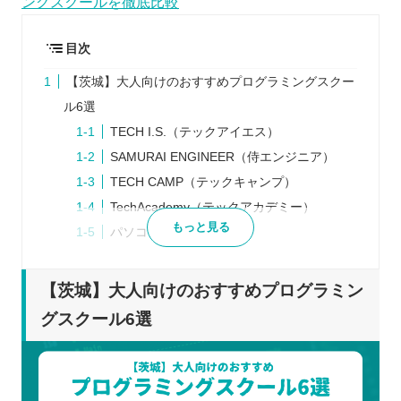
ングスクールを徹底比較
目次
【茨城】大人向けのおすすめプログラミングスクー
ル6選
TECH I.S.（テックアイエス）
SAMURAI ENGINEER（侍エンジニア）
TECH CAMP（テックキャンプ）
TechAcademy（テックアカデミー）
もっと見る
パソコンスクールISA
Winスクール
プログラミングスクールを検討するときの5つのポ
【茨城】大人向けのおすすめプログラミン
イント
グスクール6選
学ぶ目的をはっきりさせる
最初から1つのスクールに絞らない
説明会などに参加して講師から話を聞く