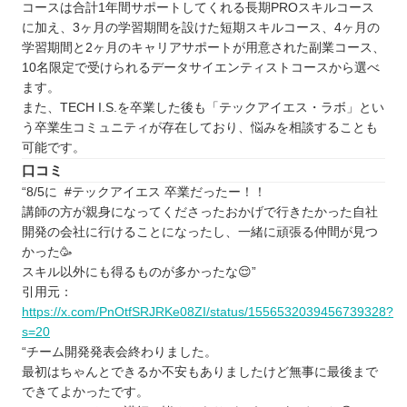
トライ式プログラミング教室
コースは合計1年間サポートしてくれる長期PROスキルコース
に加え、3ヶ月の学習期間を設けた短期スキルコース、4ヶ月の
茨城で自分に合ったプログラミングスクールを見
学習期間と2ヶ月のキャリアサポートが用意された副業コース、
つけよう
10名限定で受けられるデータサイエンティストコースから選べ
自分の住んでるエリアでプログラミングスクール
ます。
を探したい⭐️
また、TECH I.S.を卒業した後も「テックアイエス・ラボ」とい
う卒業生コミュニティが存在しており、悩みを相談することも
北海道 / 東北
可能です。
関東
口コミ
中部
“8/5に #テックアイエス 卒業だったー！！
近畿
講師の方が親身になってくださったおかげで行きたかった自社
開発の会社に行けることになったし、一緒に頑張る仲間が見つ
中国
かった🥳
四国
スキル以外にも得るものが多かったな😌”
九州 / 沖縄
引用元：
https://x.com/PnOtfSRJRKe08ZI/status/1556532039456739328?
s=20
“チーム開発発表会終わりました。
最初はちゃんとできるか不安もありましたけど無事に最後まで
できてよかったです。