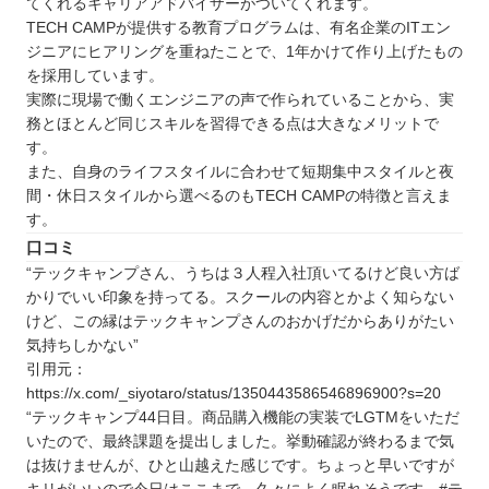
てくれるキャリアアドバイザーがついてくれます。
TECH CAMPが提供する教育プログラムは、有名企業のITエン
ジニアにヒアリングを重ねたことで、1年かけて作り上げたもの
を採用しています。
実際に現場で働くエンジニアの声で作られていることから、実
務とほとんど同じスキルを習得できる点は大きなメリットで
す。
また、自身のライフスタイルに合わせて短期集中スタイルと夜
間・休日スタイルから選べるのもTECH CAMPの特徴と言えま
す。
口コミ
“テックキャンプさん、うちは３人程入社頂いてるけど良い方ば
かりでいい印象を持ってる。スクールの内容とかよく知らない
けど、この縁はテックキャンプさんのおかげだからありがたい
気持ちしかない”
引用元：
https://x.com/_siyotaro/status/1350443586546896900?s=20
“テックキャンプ44日目。商品購入機能の実装でLGTMをいただ
いたので、最終課題を提出しました。挙動確認が終わるまで気
は抜けませんが、ひと山越えた感じです。ちょっと早いですが