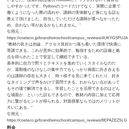
しやすかったです。Pythonのコードだけでなく、実際に企業で
働くようになった際の流れや、講師の実体験など身になる話も
教えて頂けました。担当していただける講師が選べなかったた
め、合わない等があるかもしれません。”
引用元：
https://coeteco.jp/brand/winschool/campus_reviews/4UKYGSPUJA
“教材の良さは勿論、アクセス良好かつ落ち着いた環境で快適に
受講できる。これが意外に効果的で、勉強するための設備と拠
点を得られたことで安定して継続できている。
基本的に自力で黙々とテキストを進めていくスタイルなのだ
が、退勤後のなけなしの集中力でもしっかり画面に向き合える
のは講師の存在も大きく、時々様子を見に来てくれたり、好き
なタイミングで声をかけて質問できる。わからない点があって
もその場で解消できるし、学習したことを活用できるのはどん
な場面か、といった話もできるので、教材の内容に加えて応用
力に繋がるヒントが得られる。対面授業ならではのメリットが
大いにある。”
引用元：
https://coeteco.jp/brand/winschool/campus_reviews/8EPAZEZ5LG
料金