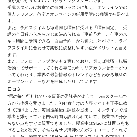
座が見つかりやすいプログラミングスクールです。
受講スタイルは教室での個別レッスンに加え、オンラインでの
個人レッスン、教室とオンラインの併用受講の3種類から選べま
す。
また、予約スタイルも毎週同じ曜日に受ける「曜日固定」、受
講の全日程からあらかじめ決められる「事前予約」、仕事のス
キマ時間に受講できる「自由予約」から選ぶことができ、ライ
フスタイルに合わせて柔軟に調整しやすい点がメリットと言え
ます。
また、フォローアップ体制も充実しており、例えば就職・転職
活動までサポートしてくれる専任のキャリアカウンセラーがつ
いてくれたり、業界の最新情報やトレンドなどがわかる無料の
オープンセミナーなどを開催したりしています。
口コミ
“県の毎年行われている事業の委託先のようで、winスクールの
方から指導を受けました。初心者向けの内容でとても丁寧に教
えて頂けました。毎回授業後は課題を提出し、オンラインで指
導者と繋がっている自習時間も設けられていて、授業での分か
らない点をすぐに質問できました。授業中はSlackに疑問点をあ
げることが出来、そちらもサブ講師の方がフォローしてくれて
いました。授業内容は後日Youtubeにアップされるので復習も