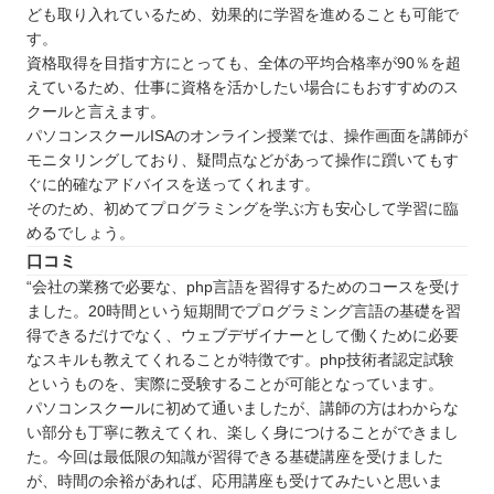
ども取り入れているため、効果的に学習を進めることも可能で
す。
資格取得を目指す方にとっても、全体の平均合格率が90％を超
えているため、仕事に資格を活かしたい場合にもおすすめのス
クールと言えます。
パソコンスクールISAのオンライン授業では、操作画面を講師が
モニタリングしており、疑問点などがあって操作に躓いてもす
ぐに的確なアドバイスを送ってくれます。
そのため、初めてプログラミングを学ぶ方も安心して学習に臨
めるでしょう。
口コミ
“会社の業務で必要な、php言語を習得するためのコースを受け
ました。20時間という短期間でプログラミング言語の基礎を習
得できるだけでなく、ウェブデザイナーとして働くために必要
なスキルも教えてくれることが特徴です。php技術者認定試験
というものを、実際に受験することが可能となっています。
パソコンスクールに初めて通いましたが、講師の方はわからな
い部分も丁寧に教えてくれ、楽しく身につけることができまし
た。今回は最低限の知識が習得できる基礎講座を受けました
が、時間の余裕があれば、応用講座も受けてみたいと思いま