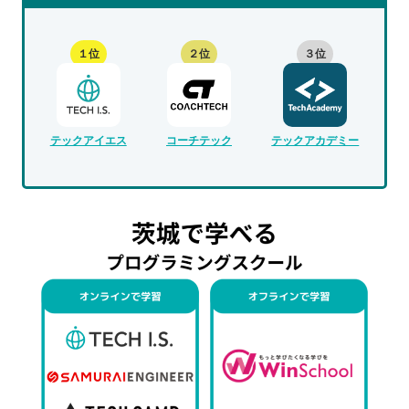
１位
２位
３位
テックアイエス
コーチテック
テックアカデミー