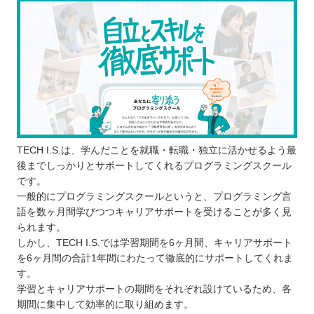
転職・就職のアドバイスをもらえる
プログラミングスクールに通う3つのデメリット
コストはスクールの方がかかる
柔軟にスケジュールを調整できない場合が
ある
思っていた内容を学べない場合がある
どんなプログラミング言語を学ぶのが良いのか
子ども向けと大人向けにプログラミングスクールに
TECH I.S.は、学んだことを就職・転職・独立に活かせるよう最
違いはあるか
後までしっかりとサポートしてくれるプログラミングスクール
お得にプログラミングスクールに通える制度
です。
一般的にプログラミングスクールというと、プログラミング言
プログラミングスクールで挫折しないために
語を数ヶ月間学びつつキャリアサポートを受けることが多く見
【茨城】子ども向けのおすすめプログラミングス
られます。
クール4選
しかし、TECH I.S.では学習期間を6ヶ月間、キャリアサポート
を6ヶ月間の合計1年間にわたって徹底的にサポートしてくれま
Pocket
す。
アーテック自考力キッズ
学習とキャリアサポートの期間をそれぞれ設けているため、各
スタープログラミングスクール
期間に集中して効率的に取り組めます。