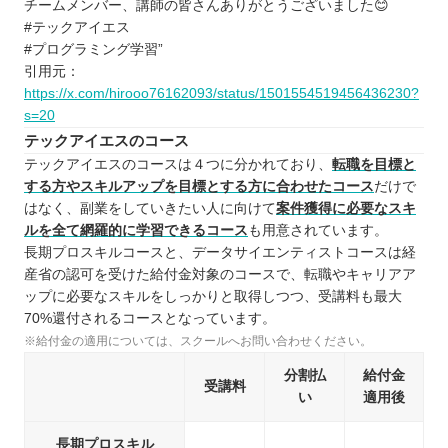
チームメンバー、講師の皆さんありがとうございました😊
#テックアイエス
#プログラミング学習”
引用元：
https://x.com/hirooo76162093/status/1501554519456436230?
s=20
テックアイエスのコース
テックアイエスのコースは４つに分かれており、
転職を目標と
する方やスキルアップを目標とする方に合わせたコース
だけで
はなく、副業をしていきたい人に向けて
案件獲得に必要なスキ
ルを全て網羅的に学習できるコース
も用意されています。
長期プロスキルコースと、データサイエンティストコースは経
産省の認可を受けた給付金対象のコースで、転職やキャリアア
ップに必要なスキルをしっかりと取得しつつ、受講料も最大
70%還付されるコースとなっています。
※給付金の適用については、スクールへお問い合わせください。
分割払
給付金
受講料
い
適用後
長期プロスキル