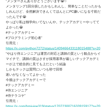
“メンターさんありがとうございます😭✨
メンタリング1回分損したかもしれんし、簡単なことだったかも
しれんけど、全然解決できんくてほんとにPC嫌いになる寸前だ
ったんです😭
やっぱり私は独学向いてないんや。テックアカデミーやってて
よかった😭
#テックアカデミー
#プログラミング初心者”
引用元：
https://x.com/python7272/status/1409466433118015488?s=20
“やはり侍エンジニアは運営の対応と講師の質という観点からイ
マイチで、講師の質はさすが採用基準が厳しいテックアカデミ
ーが上で総合的に見ても上だという結論
しかもテックは質問にいつも秒で回答
迷いがなくなってよかった
今後はテックアカデミーで
#テックアカデミー
#侍エンジニア
#侍テラコヤ”
引用元：
https://x.com/hmiujoe319/status/1707230071633915917?s=20