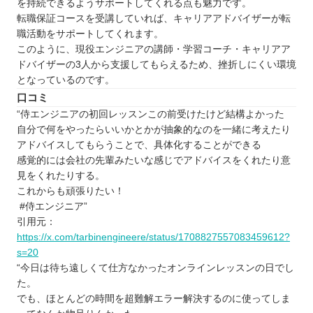
を持続できるようサポートしてくれる点も魅力です。
転職保証コースを受講していれば、キャリアアドバイザーが転
職活動をサポートしてくれます。
このように、現役エンジニアの講師・学習コーチ・キャリアア
ドバイザーの3人から支援してもらえるため、挫折しにくい環境
となっているのです。
口コミ
“侍エンジニアの初回レッスンこの前受けたけど結構よかった
自分で何をやったらいいかとかが抽象的なのを一緒に考えたり
アドバイスしてもらうことで、具体化することができる
感覚的には会社の先輩みたいな感じでアドバイスをくれたり意
見をくれたりする。
これからも頑張りたい！
#侍エンジニア”
引用元：
https://x.com/tarbinengineere/status/1708827557083459612?
s=20
“今日は待ち遠しくて仕方なかったオンラインレッスンの日でし
た。
でも、ほとんどの時間を超難解エラー解決するのに使ってしま