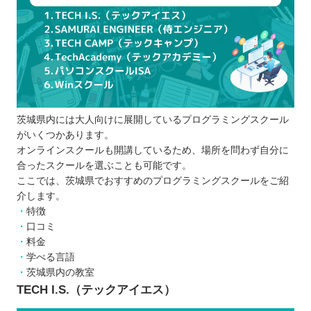
口コミや体験談などリアルな声を参考にす
る
通える時間や料金を決める
プログラミングスクールを比較するときの5つのポ
イント
スケジュール
茨城県内には大人向けに展開しているプログラミングスクール
受講形式
がいくつかあります。
受講料
オンラインスクールも開講しているため、場所を問わず自分に
カリキュラム
合ったスクールを選ぶことも可能です。
サポート体制
ここでは、茨城県でおすすめのプログラミングスクールをご紹
介します。
プログラミングスクールに通う5つのメリット
特徴
孤独感を感じることがなく、モチベーショ
口コミ
ンを維持できる
料金
仲間や講師にすぐ相談できる
学べる言語
茨城県内の教室
実務に役立つスキルを学べる
TECH I.S.（テックアイエス）
効率的に学習できる