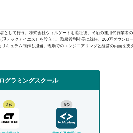
任者として行う。株式会社ウィルゲートを退社後、民泊の運用代行業者のTw
rive（現テックアイエス）を設立し、取締役副社長に就任。200万ダウンロ
カリキュラム制作も担当。現場でのエンジニアリングと経営の両面を支
ログラミングスクール
２位
３位
コーチテック
テックアカデミー