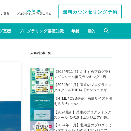
column
無料カウンセリング予約
イン辞典
プログラミング学習コラム
グ基礎
プログラミング基礎知識
年齢
目的
人気の記事一覧
【2024年11月】おすすめプログラミ
ングスクール優良ランキング！現役
エンジニアが選んだ人気プログラミ
【2024年11月】東京のプログラミン
ングスクールの比較表あり
グスクールTOP14【エンジニアが厳
選】
【HTML / CSS基礎】画像サイズを揃
える方法について
【2024最新】兵庫のプログラミング
スクールTOP10【エンジニアが厳
選】
【2024年11月】北海道のプログラミ
ングスクールTOP14【エンジニアが