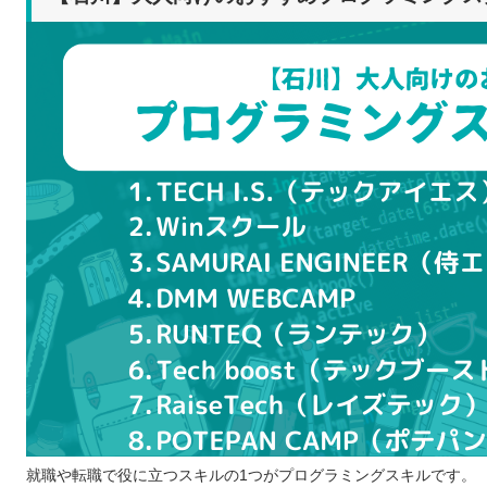
プログラミングスクールを検討するときの5つのポイント
受講できる時間や予算の上限を決めておく
複数のスクールを比較する
入会前に説明会や無料体験に参加する
学ぶ目的を明確にする
スクールの口コミや体験談をチェックする
プログラミングスクールを比較するときの5つのポイント
無理なく通えるスケジュールか
自分に合った授業方式か
受講料は適切か
サポート体制は整っているか
カリキュラムや講師の質はどうか
プログラミングスクールに通う5つのメリット
モチベーションの維持に効果的
スクールによっては就職や転職のサポートを受け
効率良くプログラミングの学習を進められる
就職や転職で役に立つスキルの1つがプログラミングスキルです。