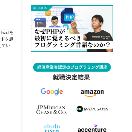
istを
ードを超
えてい