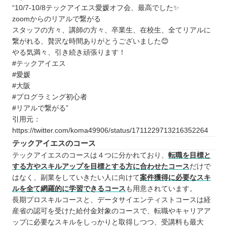
“10/7-10/8テックアイエス愛媛オフ会、最高でした✨
zoomからのリアルで繋がる
スタッフの方々、講師の方々、卒業生、在校生、全てリアルに
繋がれる、贅沢な時間ありがとうございました😊
やる気満々、引き続き頑張ります！
#テックアイエス
#愛媛
#大阪
#プログラミング初心者
#リアルで繋がる”
引用元：
https://twitter.com/koma49906/status/1711229713216352264
テックアイエスのコース
テックアイエスのコースは４つに分かれており、
転職を目標と
する方やスキルアップを目標とする方に合わせたコース
だけで
はなく、副業をしていきたい人に向けて
案件獲得に必要なスキ
ルを全て網羅的に学習できるコース
も用意されています。
長期プロスキルコースと、データサイエンティストコースは経
産省の認可を受けた給付金対象のコースで、転職やキャリアア
ップに必要なスキルをしっかりと取得しつつ、受講料も最大