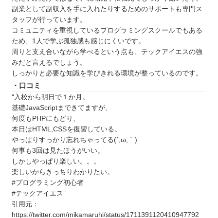
クール5選
副業として副収入を手に入れたりするためのサポートも専門ス
ロボ団
タッフが行っています。
プロクラ
コミュニティを重視しているプログラミングスクールでもある
ため、1人で学ぶ孤独感も感じにくいです。
TECH Chance（テックチャンス）
周りと支え合いながら学べるという点も、テックアイエスの強
QUREOプログラミング教室
みだと言えるでしょう。
市民パソコン塾
しっかりと必要な知識を学びきれる環境が整っているのです。
石川で自分に合ったプログラミングスクールを見
・口コミ
“入校から明日で１か月。
つけよう
基礎JavaScriptまできてますが、
何度もPHPにもどり、
本日はHTML,CSSを復習している。
やっぱりすっかり忘れちゃってる(´;ω;｀)
何事も3回は見たほうがいい。
しかしやっぱり楽しい。。。
楽しいからきっちりわかりたい。
#プログラミング初心者
#テックアイエス”
引用元：
https://twitter.com/mikamaruhi/status/1711391120410947792