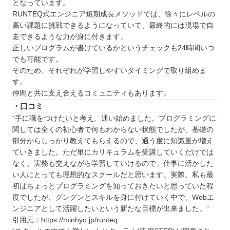
となっています。
RUNTEQ式エンジニア短期成長メソッドでは、徐々にレベルの
高い課題に挑戦できるようになっていて、最終的には現場で自
走できるような力が身に付きます。
正しいプログラムが書けているかというチェックも24時間いつ
でも可能です。
そのため、それぞれが学習しやすいタイミングで取り組めま
す。
仲間と共に支え合えるコミュニティもあります。
・口コミ
“手に職をつけたいと考え、通い始めました。プログラミングに
関しては全くの初心者で何もわからない状態でしたが、基礎の
部分からしっかり教えてもらえるので、通う度に知識量が増え
ていきました。ただ単にカリキュラムを受講していくだけでは
なく、実務も交えながら学習していけるので、仕事に活かした
い人にとっても理想的なスクールだと思います。実際、私も最
初はちょっとプログラミングを知っておきたいと思っていた程
度でしたが、グングンとスキルを身に付けていく中で、Webエ
ンジニアとして活躍したいという新たな目標が出来ました。”
引用元：https://minhyo.jp/runteq