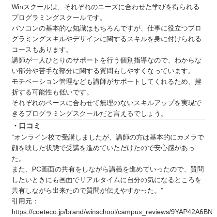
Winスクールは、それぞれのニーズに合わせた学びを得られる
プログラミングスクールです。
パソコンの基本的な知識はもちろんですが、仕事に役立つプロ
グラミングスキルやデザインに関するスキルを身に付けられる
コースもあります。
講師が一人ひとりのサポートを行う個別指導なので、わからな
い部分や苦手な部分に関する質問もしやすくなっています。
モチベーション管理なども講師がサポートしてくれるため、挫
折する可能性も低いです。
それぞれのペースに合わせて無理のないスキルアップを実現で
きるプログラミングスクールだと言えるでしょう。
・口コミ
“オンライン校で受講しましたが、講師の方は基本的にカメラで
顔を映した状態で受講を進めていただけたので安心感があっ
た。
また、PC画面の共有をしながら講義を進めていったので、質問
したいときにも画面でリアルタイムに自分の気になるところを
共有しながら出来たので質問が伝えやすかった。”
引用元：
https://coeteco.jp/brand/winschool/campus_reviews/9YAP42A6BN