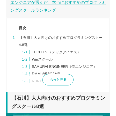
エンジニアが選んだ、本当におすすめのプログラミ
ングスクールランキング
目次
【石川】大人向けのおすすめプログラミングスクー
ル8選
TECH I.S.（テックアイエス）
Winスクール
SAMURAI ENGINEER（侍エンジニア）
DMM WEBCAMP
もっと見る
RUNTEQ（ランテック）
Tech boost（テックブースト）
RaiseTech（レイズテック）
【石川】大人向けのおすすめプログラミン
POTEPAN CAMP（ポテパンキャンプ）
グスクール8選
プログラミングスクールを検討するときの5つのポ