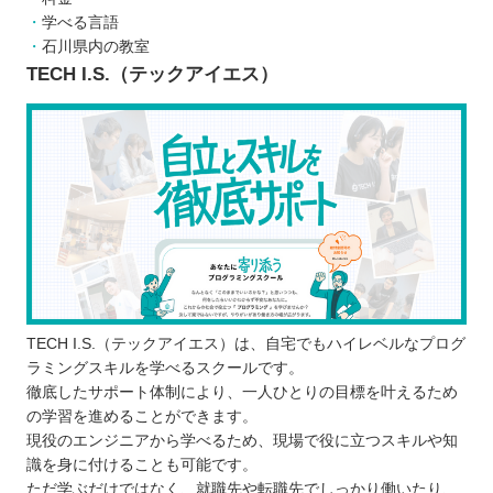
を受けられる
学べる言語
効率良くプログラミングの学習を進められ
石川県内の教室
る
TECH I.S.（テックアイエス）
わからない部分を解決しやすい
実務で役立つスキルを身に付けられる
プログラミングスクールに通う3つのデメリット
学習内容が目的と合致しないことがある
独学に比べてお金がかかる
決められたスケジュールに沿って進める必
要がある
どんなプログラミング言語を学ぶのが良いのか
子ども向けと大人向けにプログラミングスクールに
TECH I.S.（テックアイエス）は、自宅でもハイレベルなプログ
ラミングスキルを学べるスクールです。
違いはあるか
徹底したサポート体制により、一人ひとりの目標を叶えるため
お得にプログラミングスクールに通える制度
の学習を進めることができます。
プログラミングスクールで挫折しないために
現役のエンジニアから学べるため、現場で役に立つスキルや知
識を身に付けることも可能です。
【石川】子ども向けのおすすめプログラミングス
ただ学ぶだけではなく、就職先や転職先でしっかり働いたり、