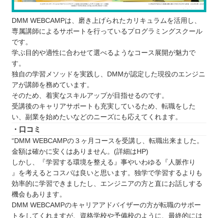
DMM WEBCAMPは、磨き上げられたカリキュラムを活用し、
専属講師によるサポートを行っているプログラミングスクール
です。
学ぶ目的や適性に合わせて選べるようなコース展開が魅力で
す。
独自の学習メソッドを実践し、DMMが認定した現役のエンジニ
アが講師を務めています。
そのため、着実なスキルアップが目指せるのです。
受講後のキャリアサポートも充実しているため、転職をした
い、副業を始めたいなどのニーズにも応えてくれます。
・口コミ
“DMM WEBCAMPの３ヶ月コースを受講し、転職出来ました。
金額は確かに安くはありません。(詳細はHP)
しかし、『学習する環境を整える』事やいわゆる『人脈作り
』を考えるとコスパは良いと思います。独学で学習するよりも
効率的に学習できましたし、エンジニアの方と直にお話しする
機会もあります。
DMM WEBCAMPのキャリアアドバイザーの方が転職のサポー
トをしてくれますが、資格学校や予備校のように、最終的には