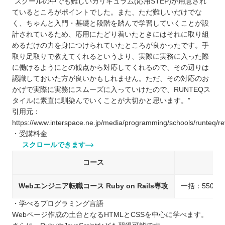
“スクールの中でも難しいカリキュラム(応用STEP)が用意され
ているところがポイントでした。また、ただ難しいだけでな
く、ちゃんと入門・基礎と段階を踏んで学習していくことが設
計されているため、応用にたどり着いたときにはそれに取り組
めるだけの力を身につけられていたところが良かったです。手
取り足取りで教えてくれるというより、実際に実務に入った際
に働けるようにとの観点から対応してくれるので、その辺りは
認識しておいた方が良いかもしれません。ただ、その対応のお
かげで実際に実務にスムーズに入っていけたので、RUNTEQス
タイルに素直に馴染んでいくことが大切かと思います。”
引用元：
https://www.interspace.ne.jp/media/programming/schools/runteq/re
・受講料金
スクロールできます
コース
料
Webエンジニア転職コース Ruby on Rails専攻
一括：550,0
・学べるプログラミング言語
Webページ作成の土台となるHTMLとCSSを中心に学べます。