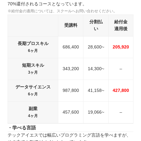
70%還付されるコースとなっています。
※給付金の適用については、スクールへお問い合わせください。
分割払
給付金
受講料
い
適用後
長期プロスキル
686,400
28,600~
205,920
6ヶ月
短期スキル
343,200
14,300~
–
3ヶ月
データサイエンス
987,800
41,158~
427,800
6ヶ月
副業
457,600
19,066~
–
4ヶ月
・学べる言語
テックアイエスでは幅広いプログラミング言語を学べますが、