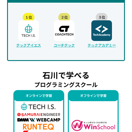
１位
２位
３位
テックアイエス
コーチテック
テックアカデミー