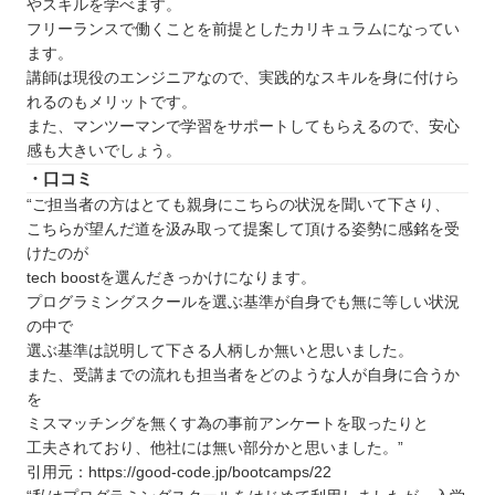
やスキルを学べます。
フリーランスで働くことを前提としたカリキュラムになってい
ます。
講師は現役のエンジニアなので、実践的なスキルを身に付けら
れるのもメリットです。
また、マンツーマンで学習をサポートしてもらえるので、安心
感も大きいでしょう。
・口コミ
“ご担当者の方はとても親身にこちらの状況を聞いて下さり、
こちらが望んだ道を汲み取って提案して頂ける姿勢に感銘を受
けたのが
tech boostを選んだきっかけになります。
プログラミングスクールを選ぶ基準が自身でも無に等しい状況
の中で
選ぶ基準は説明して下さる人柄しか無いと思いました。
また、受講までの流れも担当者をどのような人が自身に合うか
を
ミスマッチングを無くす為の事前アンケートを取ったりと
工夫されており、他社には無い部分かと思いました。”
引用元：https://good-code.jp/bootcamps/22