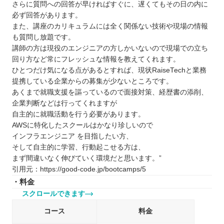
さらに質問への回答が早ければすぐに、遅くてもその日の内に
必ず回答があります。
また、講座のカリキュラムには全く関係ない技術や現場の情報
も質問し放題です。
講師の方は現役のエンジニアの方しかいないので現場での立ち
回り方など常にフレッシュな情報を教えてくれます。
ひとつだけ気になる点があるとすれば、現状RaiseTechと業務
提携している企業からの募集が少ないところです。
あくまで就職支援を謳っているので面接対策、経歴書の添削、
企業判断などは行ってくれますが
自主的に就職活動を行う必要があります。
AWSに特化したスクールはかなり珍しいので
インフラエンジニア を目指したい方、
そして自主的に学習、行動起こせる方は、
まず間違いなく伸びていく環境だと思います。”
引用元：https://good-code.jp/bootcamps/5
・料金
スクロールできます
コース
料金