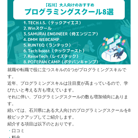
イント
受講できる時間や予算の上限を決めておく
複数のスクールを比較する
入会前に説明会や無料体験に参加する
学ぶ目的を明確にする
スクールの口コミや体験談をチェックする
プログラミングスクールを比較するときの5つのポ
イント
就職や転職で役に立つスキルの1つがプログラミングスキルで
無理なく通えるスケジュールか
す。
自分に合った授業方式か
近年、プログラミングスキルは注目度が高まっているので、学
受講料は適切か
びたいと考える方も増えています。
サポート体制は整っているか
それに伴い、プログラミングスクールの数も増加傾向にありま
す。
カリキュラムや講師の質はどうか
続いては、石川県にある大人向けのプログラミングスクールを8
プログラミングスクールに通う5つのメリット
校ピックアップしてご紹介します。
モチベーションの維持に効果的
紹介する項目は以下のとおりです。
スクールによっては就職や転職のサポート
口コミ
料金