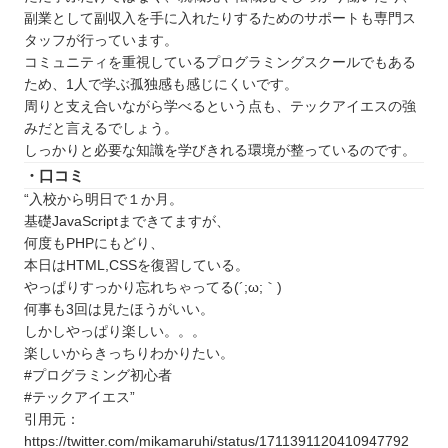
クール5選
副業として副収入を手に入れたりするためのサポートも専門ス
ロボ団
タッフが行っています。
プロクラ
コミュニティを重視しているプログラミングスクールでもある
ため、1人で学ぶ孤独感も感じにくいです。
TECH Chance（テックチャンス）
周りと支え合いながら学べるという点も、テックアイエスの強
QUREOプログラミング教室
みだと言えるでしょう。
市民パソコン塾
しっかりと必要な知識を学びきれる環境が整っているのです。
石川で自分に合ったプログラミングスクールを見
・口コミ
“入校から明日で１か月。
つけよう
基礎JavaScriptまできてますが、
何度もPHPにもどり、
本日はHTML,CSSを復習している。
やっぱりすっかり忘れちゃってる(´;ω;｀)
何事も3回は見たほうがいい。
しかしやっぱり楽しい。。。
楽しいからきっちりわかりたい。
#プログラミング初心者
#テックアイエス”
引用元：
https://twitter.com/mikamaruhi/status/1711391120410947792