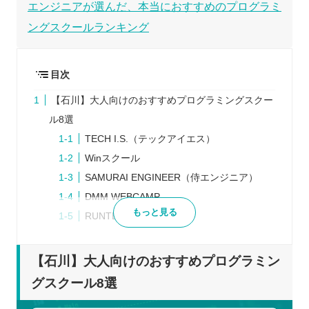
エンジニアが選んだ、本当におすすめのプログラミ
ングスクールランキング
目次
【石川】大人向けのおすすめプログラミングスクー
ル8選
TECH I.S.（テックアイエス）
Winスクール
SAMURAI ENGINEER（侍エンジニア）
DMM WEBCAMP
もっと見る
RUNTEQ（ランテック）
Tech boost（テックブースト）
RaiseTech（レイズテック）
【石川】大人向けのおすすめプログラミン
POTEPAN CAMP（ポテパンキャンプ）
グスクール8選
プログラミングスクールを検討するときの5つのポ