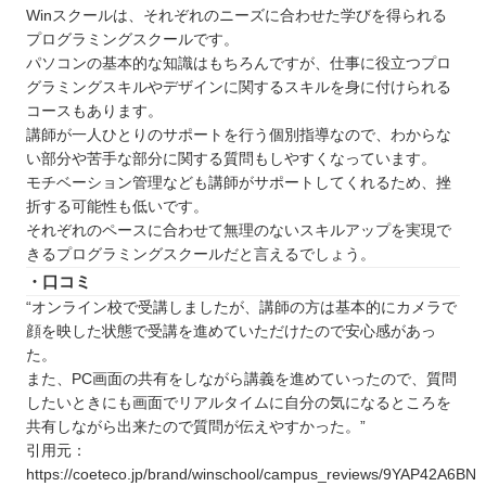
Winスクールは、それぞれのニーズに合わせた学びを得られる
プログラミングスクールです。
パソコンの基本的な知識はもちろんですが、仕事に役立つプロ
グラミングスキルやデザインに関するスキルを身に付けられる
コースもあります。
講師が一人ひとりのサポートを行う個別指導なので、わからな
い部分や苦手な部分に関する質問もしやすくなっています。
モチベーション管理なども講師がサポートしてくれるため、挫
折する可能性も低いです。
それぞれのペースに合わせて無理のないスキルアップを実現で
きるプログラミングスクールだと言えるでしょう。
・口コミ
“オンライン校で受講しましたが、講師の方は基本的にカメラで
顔を映した状態で受講を進めていただけたので安心感があっ
た。
また、PC画面の共有をしながら講義を進めていったので、質問
したいときにも画面でリアルタイムに自分の気になるところを
共有しながら出来たので質問が伝えやすかった。”
引用元：
https://coeteco.jp/brand/winschool/campus_reviews/9YAP42A6BN