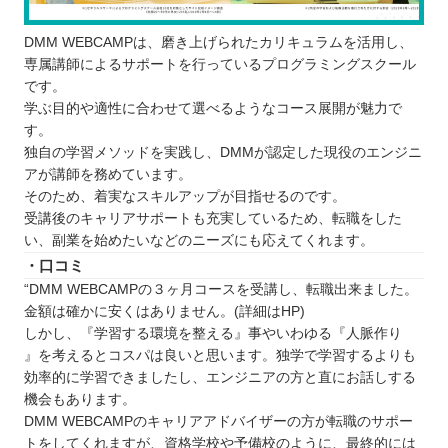
DMM WEBCAMPは、磨き上げられたカリキュラムを活用し、
専属講師によるサポートを行っているプログラミングスクール
です。
学ぶ目的や適性に合わせて選べるようなコース展開が魅力で
す。
独自の学習メソッドを実践し、DMMが認定した現役のエンジニ
アが講師を務めています。
そのため、着実なスキルアップが目指せるのです。
受講後のキャリアサポートも充実しているため、転職をした
い、副業を始めたいなどのニーズにも応えてくれます。
・口コミ
“DMM WEBCAMPの３ヶ月コースを受講し、転職出来ました。
金額は確かに安くはありません。(詳細はHP)
しかし、『学習する環境を整える』事やいわゆる『人脈作り
』を考えるとコスパは良いと思います。独学で学習するよりも
効率的に学習できましたし、エンジニアの方と直にお話しする
機会もあります。
DMM WEBCAMPのキャリアアドバイザーの方が転職のサポー
トをしてくれますが、資格学校や予備校のように、最終的には