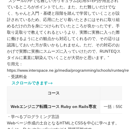
“スクールの中でも難しいカリキュラム(応用STEP)が用意され
ているところがポイントでした。また、ただ難しいだけでな
く、ちゃんと入門・基礎と段階を踏んで学習していくことが設
計されているため、応用にたどり着いたときにはそれに取り組
めるだけの力を身につけられていたところが良かったです。手
取り足取りで教えてくれるというより、実際に実務に入った際
に働けるようにとの観点から対応してくれるので、その辺りは
認識しておいた方が良いかもしれません。ただ、その対応のお
かげで実際に実務にスムーズに入っていけたので、RUNTEQス
タイルに素直に馴染んでいくことが大切かと思います。”
引用元：
https://www.interspace.ne.jp/media/programming/schools/runteq/re
・受講料金
スクロールできます
コース
料
Webエンジニア転職コース Ruby on Rails専攻
一括：550,0
・学べるプログラミング言語
Webページ作成の土台となるHTMLとCSSを中心に学べます。