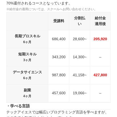
70%還付されるコースとなっています。
※給付金の適用については、スクールへお問い合わせください。
分割払
給付金
受講料
い
適用後
長期プロスキル
686,400
28,600~
205,920
6ヶ月
短期スキル
343,200
14,300~
–
3ヶ月
データサイエンス
987,800
41,158~
427,800
6ヶ月
副業
457,600
19,066~
–
4ヶ月
・学べる言語
テックアイエスでは幅広いプログラミング言語を学べますが、