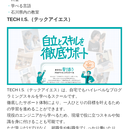
を受けられる
学べる言語
効率良くプログラミングの学習を進められ
石川県内の教室
る
TECH I.S.（テックアイエス）
わからない部分を解決しやすい
実務で役立つスキルを身に付けられる
プログラミングスクールに通う3つのデメリット
学習内容が目的と合致しないことがある
独学に比べてお金がかかる
決められたスケジュールに沿って進める必
要がある
どんなプログラミング言語を学ぶのが良いのか
子ども向けと大人向けにプログラミングスクールに
TECH I.S.（テックアイエス）は、自宅でもハイレベルなプログ
ラミングスキルを学べるスクールです。
違いはあるか
徹底したサポート体制により、一人ひとりの目標を叶えるため
お得にプログラミングスクールに通える制度
の学習を進めることができます。
プログラミングスクールで挫折しないために
現役のエンジニアから学べるため、現場で役に立つスキルや知
識を身に付けることも可能です。
【石川】子ども向けのおすすめプログラミングス
ただ学ぶだけではなく、就職先や転職先でしっかり働いたり、