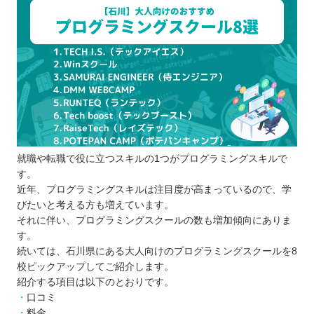
イント
受講できる時間や予算の上限を決めておく
複数のスクールを比較する
入会前に説明会や無料体験に参加する
学ぶ目的を明確にする
スクールの口コミや体験談をチェックする
プログラミングスクールを比較するときの5つのポ
イント
就職や転職で役に立つスキルの1つがプログラミングスキルで
無理なく通えるスケジュールか
す。
自分に合った授業方式か
近年、プログラミングスキルは注目度が高まっているので、学
受講料は適切か
びたいと考える方も増えています。
サポート体制は整っているか
それに伴い、プログラミングスクールの数も増加傾向にありま
す。
カリキュラムや講師の質はどうか
続いては、石川県にある大人向けのプログラミングスクールを8
プログラミングスクールに通う5つのメリット
校ピックアップしてご紹介します。
モチベーションの維持に効果的
紹介する項目は以下のとおりです。
スクールによっては就職や転職のサポート
口コミ
料金