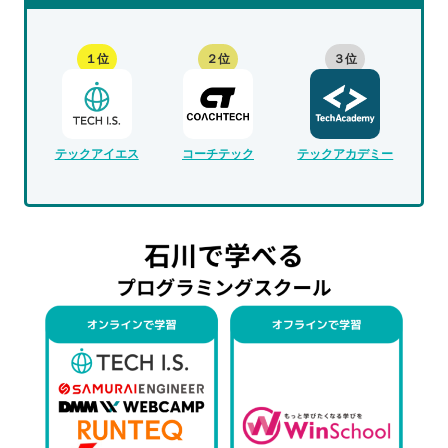
１位
２位
３位
テックアイエス
コーチテック
テックアカデミー