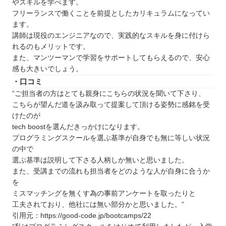
やスキルを学べます。
フリーランスで働くことを前提としたカリキュラムになってい
ます。
講師は現役のエンジニアなので、実践的なスキルを身に付けら
れるのもメリットです。
また、マンツーマンで学習をサポートしてもらえるので、安心
感も大きいでしょう。
・口コミ
“ご担当者の方はとても親身にこちらの状況を聞いて下さり、
こちらが望んだ道を汲み取って提案して頂ける姿勢に感銘を受
けたのが
tech boostを選んだきっかけになります。
プログラミングスクールを選ぶ基準が自身でも無に等しい状況
の中で
選ぶ基準は説明して下さる人柄しか無いと思いました。
また、受講までの流れも担当者をどのような人が自身に合うか
を
ミスマッチングを無くす為の事前アンケートを取ったりと
工夫されており、他社には無い部分かと思いました。”
引用元：https://good-code.jp/bootcamps/22