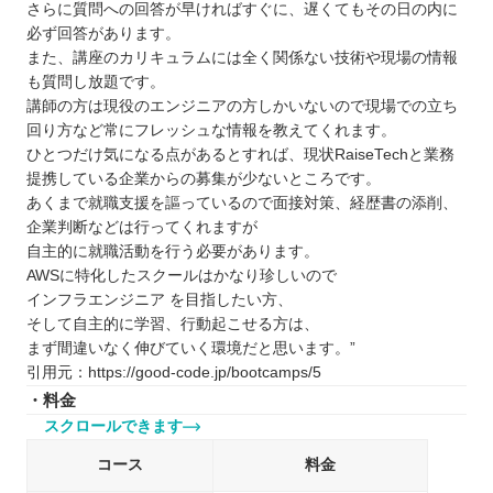
さらに質問への回答が早ければすぐに、遅くてもその日の内に
必ず回答があります。
また、講座のカリキュラムには全く関係ない技術や現場の情報
も質問し放題です。
講師の方は現役のエンジニアの方しかいないので現場での立ち
回り方など常にフレッシュな情報を教えてくれます。
ひとつだけ気になる点があるとすれば、現状RaiseTechと業務
提携している企業からの募集が少ないところです。
あくまで就職支援を謳っているので面接対策、経歴書の添削、
企業判断などは行ってくれますが
自主的に就職活動を行う必要があります。
AWSに特化したスクールはかなり珍しいので
インフラエンジニア を目指したい方、
そして自主的に学習、行動起こせる方は、
まず間違いなく伸びていく環境だと思います。”
引用元：https://good-code.jp/bootcamps/5
・料金
スクロールできます
コース
料金