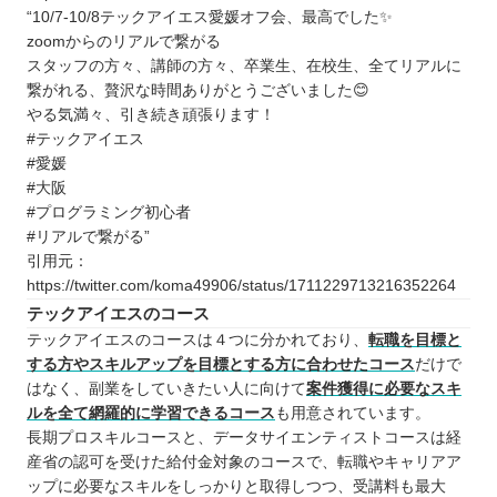
“10/7-10/8テックアイエス愛媛オフ会、最高でした✨
zoomからのリアルで繋がる
スタッフの方々、講師の方々、卒業生、在校生、全てリアルに
繋がれる、贅沢な時間ありがとうございました😊
やる気満々、引き続き頑張ります！
#テックアイエス
#愛媛
#大阪
#プログラミング初心者
#リアルで繋がる”
引用元：
https://twitter.com/koma49906/status/1711229713216352264
テックアイエスのコース
テックアイエスのコースは４つに分かれており、
転職を目標と
する方やスキルアップを目標とする方に合わせたコース
だけで
はなく、副業をしていきたい人に向けて
案件獲得に必要なスキ
ルを全て網羅的に学習できるコース
も用意されています。
長期プロスキルコースと、データサイエンティストコースは経
産省の認可を受けた給付金対象のコースで、転職やキャリアア
ップに必要なスキルをしっかりと取得しつつ、受講料も最大