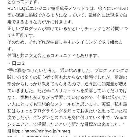
となっています。
RUNTEQ式エンジニア短期成長メソッドでは、徐々にレベルの
高い課題に挑戦できるようになっていて、最終的には現場で自
走できるような力が身に付きます。
正しいプログラムが書けているかというチェックも24時間いつ
でも可能です。
そのため、それぞれが学習しやすいタイミングで取り組めま
す。
仲間と共に支え合えるコミュニティもあります。
・口コミ
“手に職をつけたいと考え、通い始めました。プログラミングに
関しては全くの初心者で何もわからない状態でしたが、基礎の
部分からしっかり教えてもらえるので、通う度に知識量が増え
ていきました。ただ単にカリキュラムを受講していくだけでは
なく、実務も交えながら学習していけるので、仕事に活かした
い人にとっても理想的なスクールだと思います。実際、私も最
初はちょっとプログラミングを知っておきたいと思っていた程
度でしたが、グングンとスキルを身に付けていく中で、Webエ
ンジニアとして活躍したいという新たな目標が出来ました。”
引用元：https://minhyo.jp/runteq