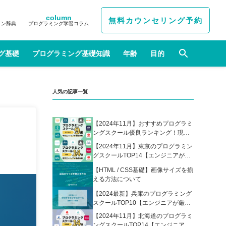
column
無料カウンセリング予約
イン辞典
プログラミング学習コラム
グ基礎
プログラミング基礎知識
年齢
目的
人気の記事一覧
【2024年11月】おすすめプログラミ
ングスクール優良ランキング！現役
エンジニアが選んだ人気プログラミ
【2024年11月】東京のプログラミン
ングスクールの比較表あり
グスクールTOP14【エンジニアが厳
選】
【HTML / CSS基礎】画像サイズを揃
える方法について
【2024最新】兵庫のプログラミング
スクールTOP10【エンジニアが厳
選】
【2024年11月】北海道のプログラミ
ングスクールTOP14【エンジニアが