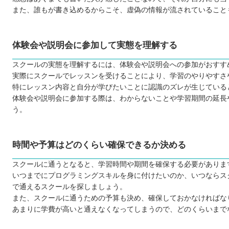
プログラミングスクールで挫折しないために
また、誰もが書き込めるからこそ、虚偽の情報が流されていること
【岩手】大人向けのおすすめプログラミングスクール7選
TECHI.S.（テックアイエス）
体験会や説明会に参加して実態を理解する
Winスクール
スクールの実態を理解するには、体験会や説明会への参加がおすす
SAMURAIENGINEER（侍エンジニア）
実際にスクールでレッスンを受けることにより、学習のやりやすさ
パソコン教室アビバ
特にレッスン内容と自分が学びたいことに認識のズレが生じている
DMMWEBCAMP
体験会や説明会に参加する際は、わからないことや学習期間の延長
TechAcademy（テックアカデミー）
う。
CodeCamp（コードキャンプ）
【岩手】子ども向けのおすすめプログラミングスクール3
時間や予算はどのくらい確保できるか決める
ヒューマンアカデミーこどもプログラミング教室
スクールに通うとなると、学習時間や期間を確保する必要がありま
市民パソコン塾
いつまでにプログラミングスキルを身に付けたいのか、いつならス
QUREOプログラミング教室
で通えるスクールを探しましょう。
自分にあったスクールを選ぼう
また、スクールに通うための予算も決め、確保しておかなければな
あまりに学費が高いと通えなくなってしまうので、どのくらいまで