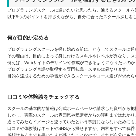
費用対効果はどうか
プログラミングスクールに通いたいと思ったら、通えるスクールを
無料のカウンセリングを行っているか
以下5つのポイントを押さえながら、自分に合ったスクール探しを
どのくらいのスキルが身に付くのか
プログラミングスクールに通う5つのメリット
何が目的か定める
目的に合う勉強ができる
仲間がいるから挫折する可能性が低い
プログラミングスクールを探し始める前に、どうしてスクールに通
その理由は、目的によって身に付けるスキルやレベルが異なり、ス
学ぶ習慣を身に付けられる
例えば、Webサイトのデザインや作成ができるようになりたいの
転職活動や就職活動のサポートを受けられる
プログラミング言語や取得する専門知識・スキルは異なります。
現場経験のある講師から学べる
目的を達成するための学習ができるスクールやコース選びが求めら
プログラミングスクールに通う3つのデメリット
スクール次第で学べる内容が変わる
口コミや体験談をチェックする
仕事との両立が難しい場合がある
コスト面は独学より格段に高い
スクールの基本的な情報は公式ホームページや請求した資料から把
しかし、実際のスクールの雰囲気や受講者からの評判まではわかり
どんなプログラミング言語を学ぶのが良いのか
通ってみたらイメージと違っていたという事態にならないためにも
子ども向けと大人向けにプログラミングスクールに違いは
口コミや体験談はネットやSNSから探せますが、内容をすべて鵜
お得にプログラミングスクールに通える制度
感想はあくまでも書いた人が感じたことなので、それが自分にも当