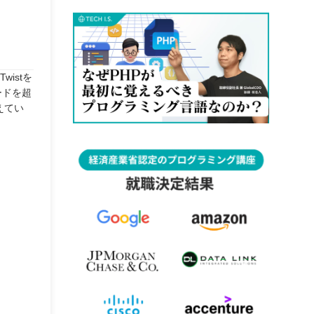
istを
ードを超
えてい