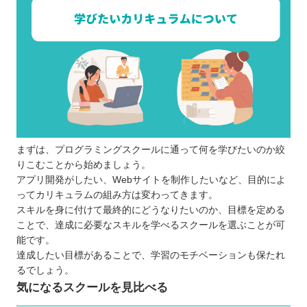
仕事や学業との両立が難しいケースもある
費用面を負担に感じてしまう場合がある
どんなプログラミング言語を学ぶのが良いのか
子ども向けと大人向けにプログラミングスクールに
違いはあるか
お得にプログラミングスクールに通える制度
プログラミングスクールで挫折しないために
【熊本】大人向けのおすすめプログラミングスクー
まずは、プログラミングスクールに通って何を学びたいのか絞
ル7選
りこむことから始めましょう。
TECH I.S.（テックアイエス）
アプリ開発がしたい、Webサイトを制作したいなど、目的によ
パソコン教室アビバ
ってカリキュラムの組み方は変わってきます。
スキルを身に付けて最終的にどうなりたいのか、目標を定める
SAMURAI ENGINEER（侍エンジニア）
ことで、達成に必要なスキルを学べるスクールを選ぶことが可
デジハリ・オンラインスクール
能です。
DMM WEBCAMP
達成したい目標があることで、学習のモチベーションも保たれ
TechAcademy（テックアカデミー）
るでしょう。
気になるスクールを見比べる
CodeCamp（コードキャンプ）