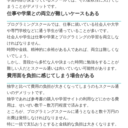
学習内容が決まっているスクールでは、その柔軟性に欠けてし
まうことがデメリットです。
仕事や学業との両立が難しいケースもある
プログラミングスクールでは、仕事に就いている社会人や大学
や専門学校などに通う学生が通っていることが多いです。
社会人や学生は仕事や学業とプログラミングの学習を両立しな
ければなりません。
時間や金銭、精神的に余裕がある人であれば、両立は難しくな
いでしょう。
しかし、普段から多忙な人や決まった時間に勉強をすることが
難しい人だとスクール通いは向いていない可能性があります。
費用面を負担に感じてしまう場合がある
独学と比べて費用の負担が大きくなってしまうのもスクール通
いのデメリットです。
独学であれば参考書の購入や学習サイトの利用などにかかる費
用は、せいぜい数千～数万円程度で済みます。
ところが、プログラミングスクールに通うとなると数十万円の
出費は覚悟しなければなりません。
特に一括で支払おうとすると金銭的な負担は大きくなります。