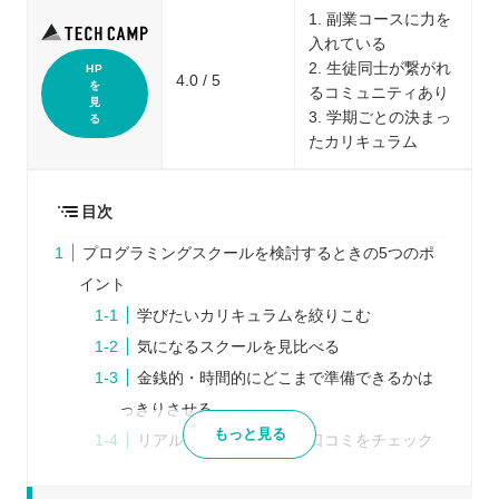
1. 副業コースに力を
入れている
2. 生徒同士が繋がれ
HP
4.0 / 5
を
るコミュニティあり
見
3. 学期ごとの決まっ
る
たカリキュラム
目次
プログラミングスクールを検討するときの5つのポ
イント
学びたいカリキュラムを絞りこむ
気になるスクールを見比べる
金銭的・時間的にどこまで準備できるかは
っきりさせる
もっと見る
リアルな声を知るために口コミをチェック
する