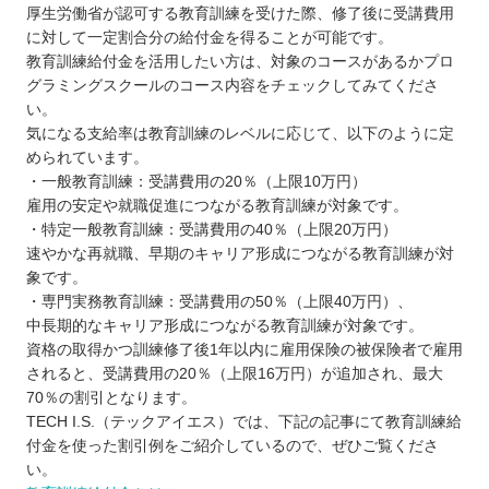
厚生労働省が認可する教育訓練を受けた際、修了後に受講費用
に対して一定割合分の給付金を得ることが可能です。
教育訓練給付金を活用したい方は、対象のコースがあるかプロ
グラミングスクールのコース内容をチェックしてみてくださ
い。
気になる支給率は教育訓練のレベルに応じて、以下のように定
められています。
・一般教育訓練：受講費用の20％（上限10万円）
雇用の安定や就職促進につながる教育訓練が対象です。
・特定一般教育訓練：受講費用の40％（上限20万円）
速やかな再就職、早期のキャリア形成につながる教育訓練が対
象です。
・専門実務教育訓練：受講費用の50％（上限40万円）、
中長期的なキャリア形成につながる教育訓練が対象です。
資格の取得かつ訓練修了後1年以内に雇用保険の被保険者で雇用
されると、受講費用の20％（上限16万円）が追加され、最大
70％の割引となります。
TECH I.S.（テックアイエス）では、下記の記事にて教育訓練給
付金を使った割引例をご紹介しているので、ぜひご覧くださ
い。