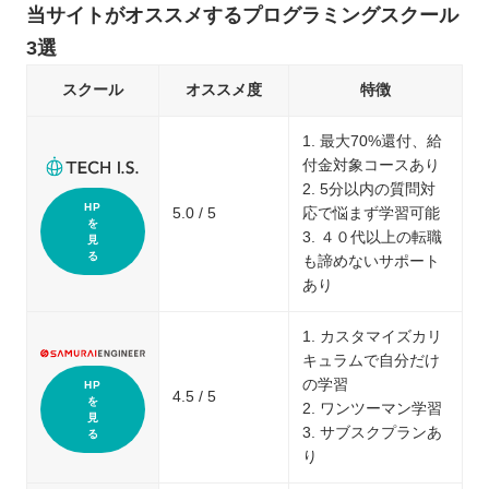
当サイトがオススメするプログラミングスクール
3選
スクール
オススメ度
特徴
1. 最大70%還付、給
付金対象コースあり
2. 5分以内の質問対
HP
5.0 / 5
応で悩まず学習可能
を
3. ４０代以上の転職
見
る
も諦めないサポート
あり
1. カスタマイズカリ
キュラムで自分だけ
の学習
HP
4.5 / 5
を
2. ワンツーマン学習
見
3. サブスクプランあ
る
り