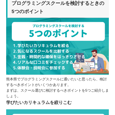
体験会に足を運ぶ
プログラミングスクールを検討するときの
プログラミングスクールを比較するときの5つのポ
5つのポイント
イント
スケジュールに無理がないか
受講費用や諸経費はどのくらいか
サポート体制はどうなっているか
カリキュラムのレベルはどのくらいか
受講スタイルは自分に合っているか
プログラミングスクールに通う5つのメリット
効率的に学べる
モチベーションを高いまま維持できる
熊本県でプログラミングスクールに通いたいと思ったら、検討
仕事に役立つ知識・スキルを学べる
するべきポイントがいくつかあります。
転職や就職がしやすくなる
まずは、スクール選びに検討するべきポイントを5つご紹介しま
相談できるスタッフや仲間がいる
しょう。
プログラミングスクールに通う3つのデメリット
学びたいカリキュラムを絞りこむ
カリキュラムによって言語が決まっている