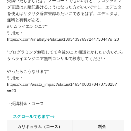
受講いたしましたよ。ノーコードでもいいけど、プログラミン
グ言語は丸暗記書けるようになった方がいいですし、エデュタ
を使えばサクサク辞書登録みたいにできるはず。エデュタは、
無料と有料がある。
#サムライエンジニア”
引用元：
https://x.com/rina8style/status/1393439769724473344?s=20
“プログラミング勉強してて今後のこと相談とかしたい方いたら
サムライエンジニア無料コンサルで検索してください
やったらこうなります”
引用元：
https://x.com/asato_impact/status/1463400337847373825?
s=20
・受講料金・コース
スクロールできます
カリキュラム（コース）
料金