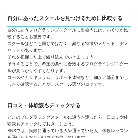
ヒューマンアカデミー
パソコン教室アビバ
自分にあったスクールを見つけるために比較する
Tech Academy（テックアカデミー）
自分にあうプログラミングスクールに出会うには、いくつか比
Code Camp（コードキャンプ）
較することも重要です。
DMM WEBCAMP
スクールはどこも同じではなく、異なる特徴やメリット、デメ
リットがあります。
【京都】子ども向けのおすすめプログラミングス
それを把握した上で絞り込んでいきましょう。
クール6選
そうすることで、希望の条件に合致するプログラミングスクー
パソコープ 烏丸御池教室
ルが見つかりやすくなります。
コースやカリキュラム、サポート体制など、細かい部分までし
プログラボ
っかり確認することが、スクール選びのコツです。
manalgo（マナルゴ）
STARプログラミングスクール
キュリオステーション長岡天神店
口コミ・体験談もチェックする
京都スタディルームレオロボット教室
どこのプログラミングスクールに通うか迷ったら、口コミや体
京都府で自分にあったプログラミングスクールを
験談もチェックしておきましょう。
選ぼう
SNSでは、実際に通っている人や通っていた人、体験レッスン
を受けた人などが口コミを書いています。