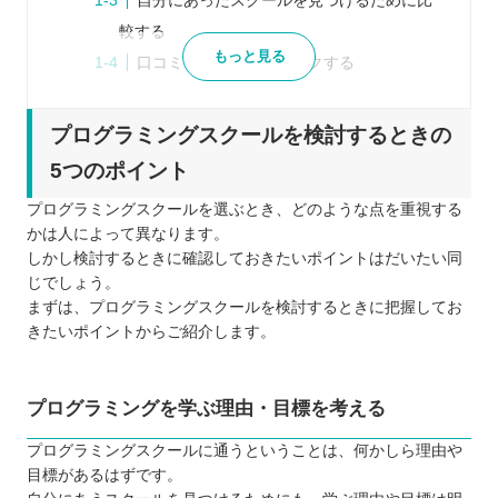
較する
もっと見る
口コミ・体験談もチェックする
説明会・体験レッスンに参加してみる
プログラミングスクールを比較するときの5つのポ
プログラミングスクールを検討するときの
イント
5つのポイント
通学・オンラインはどちらがあっているか
プログラミングスクールを選ぶとき、どのような点を重視する
目的とカリキュラムがあっているか
かは人によって異なります。
サポートは充実しているか
しかし検討するときに確認しておきたいポイントはだいたい同
コース料金は適切か
じでしょう。
まずは、プログラミングスクールを検討するときに把握してお
スクールの雰囲気はどうか
きたいポイントからご紹介します。
プログラミングスクールに通う5つのメリット
学習へのやる気をキープできる
効率的に集中して学べる
プログラミングを学ぶ理由・目標を考える
詰まったときに相談しやすい
プログラミングスクールに通うということは、何かしら理由や
即戦力になるスキルを身に付けられる
目標があるはずです。
転職活動・就職活動にも有利に働きやすい