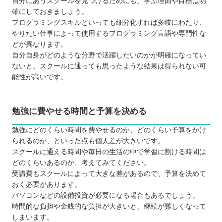
自分にあうスクールを見つけるためにも、学ぶ理由や目標は明
確にしておきましょう。
プログラミングスクールに通う3つのデメリット
プログラミングスキルといっても細分化すれば多岐にわたり、
目標を達成するための内容が学べない可能
やりたい仕事によって使用するプログラミング言語や専門性な
性もある
どが異なります。
自分自身がどのような分野で活躍したいのかが明確になってい
スケジュールの自由度が低い
ないと、スクールに通っても思ったような結果は得られない可
独学よりもコストがかかりやすい
能性が高いです。
どんなプログラミング言語を学ぶと良いのか
大人向け・子ども向けプログラミングスクールの違
勉強に費やせる時間と予算を決める
い
プログラミングスクール関連のお得な制度
勉強にどのくらい時間を費やせるのか、どのくらい予算をかけ
プログラミングスクールで挫折しないために
られるのか、といった点も個人差が大きいです。
スクールに通える時間や毎日の生活の中で学習に割ける時間は
【京都】大人向けのおすすめプログラミングスクー
どのくらいあるのか、考えてみてください。
ル8選
受講費もスクールによって大きな差があるので、予算を決めて
TECH I.S.（テックアイエス）
おく必要があります。
SAMURAI ENGINEER（サムライエンジニ
パソコンなどの設備投資が必要になる場合もあるでしょう。
時間的な負担や金銭的な負担が大きいと、継続が難しくなって
ア）
しまいます。
Winスクール