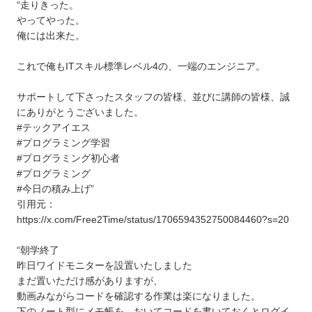
“走りきった。
やってやった。
俺には出来た。
これで俺もITスキル標準レベル4の、一端のエンジニア。
サポートして下さったスタッフの皆様、並びに講師の皆様、誠
にありがとうございました。
#テックアイエス
#プログラミング学習
#プログラミング初心者
#プログラミング
#今日の積み上げ”
引用元：
https://x.com/Free2Time/status/1706594352750084460?s=20
“朝学終了
昨日ワイドモニターを設置いたしました
まだ置いただけ感がありますが、
動画みながらコードを確認する作業は楽になりました。
下のノート型にメモ帳を、おいてコードを書いておくとログイ