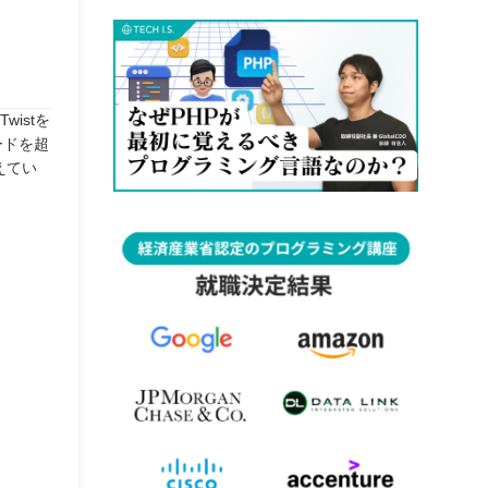
istを
ードを超
えてい