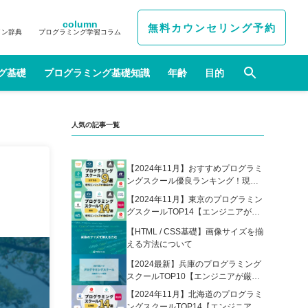
column
無料カウンセリング予約
イン辞典
プログラミング学習コラム
グ基礎
プログラミング基礎知識
年齢
目的
人気の記事一覧
【2024年11月】おすすめプログラミ
ングスクール優良ランキング！現役
エンジニアが選んだ人気プログラミ
【2024年11月】東京のプログラミン
ングスクールの比較表あり
グスクールTOP14【エンジニアが厳
選】
【HTML / CSS基礎】画像サイズを揃
える方法について
【2024最新】兵庫のプログラミング
スクールTOP10【エンジニアが厳
選】
【2024年11月】北海道のプログラミ
ングスクールTOP14【エンジニアが