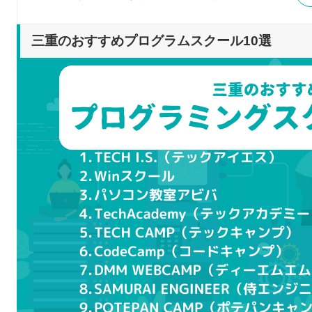
DMM WEBCAMP（ディーエムエム ウェブキャンプ
SAMURAI ENGINEER（侍エンジニア）
三重のおすすめプログラムスクール10選
POTEPAN CAMP（ポテパンキャンプ）
パソコン教室フロント
プログラムスクールを選ぶポイント
自分の目的・目標に合っているのか
目的・作りたいものに合った言語を学べるか
自分に合った受講スタイルか
料金や規約に問題はないか
転職・就職のサポートがあるか
プログラムスクールで学習するメリット
必要なスキルを効率良く学べる
わからないことを質問できる
現場で役立つスキルも身に付けられる
転職・就職に役立つポートフォリオを制作できる
プログラムスクールで学ぶ際の注意点