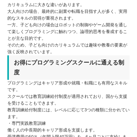
カリキュラムに大きな違いがあります。
大人向けの場合、最終的に副業や転職を目指す人が多く、実用
的なスキルの習得が重視されます。
一方、子ども向けの場合はロボットの制御やゲーム開発を通し
て楽しくプログラミングに触れつつ、論理的思考を養成するこ
とが主な目的です。
そのため、子ども向けのカリキュラムでは趣味や教養の要素が
強く反映されています。
お得にプログラミングスクールに通える制
度
プログラミングはキャリア形成や就職・転職にも有用なスキル
です。
スクールでは教育訓練給付制度が適用されており、国から支援
を受けることもできます。
教育訓練給付制度には、レベルに応じて3つの種類に分かれてい
ます。
・専門実践教育訓練
働く人の中長期的キャリア形成を支援します。
受講費用の50％（年間上限40万円）を、6ヶ月ごとに支給しま