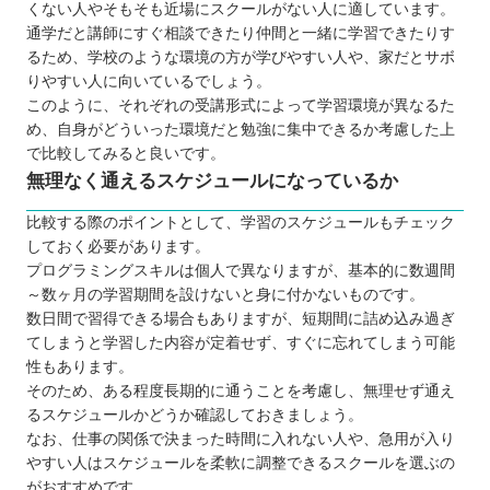
くない人やそもそも近場にスクールがない人に適しています。
通学だと講師にすぐ相談できたり仲間と一緒に学習できたりす
るため、学校のような環境の方が学びやすい人や、家だとサボ
りやすい人に向いているでしょう。
このように、それぞれの受講形式によって学習環境が異なるた
め、自身がどういった環境だと勉強に集中できるか考慮した上
で比較してみると良いです。
無理なく通えるスケジュールになっているか
比較する際のポイントとして、学習のスケジュールもチェック
しておく必要があります。
プログラミングスキルは個人で異なりますが、基本的に数週間
～数ヶ月の学習期間を設けないと身に付かないものです。
数日間で習得できる場合もありますが、短期間に詰め込み過ぎ
てしまうと学習した内容が定着せず、すぐに忘れてしまう可能
性もあります。
そのため、ある程度長期的に通うことを考慮し、無理せず通え
るスケジュールかどうか確認しておきましょう。
なお、仕事の関係で決まった時間に入れない人や、急用が入り
やすい人はスケジュールを柔軟に調整できるスクールを選ぶの
がおすすめです。