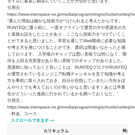
タイルに素直に馴染んでいくことが大切かと思います。”
引用元：
https://www.interspace.ne.jp/media/programming/schools/runteq/re
“選んだ理由は確かな技術力がつけられると考えたからです。
RUNTEQに通う前に、一度オフラインで運営の方や受講生の方
と直接お話をしたことがあり、ここなら技術力をつけていくこ
とができると思いました。学習を通してWeb開発に必要な知識
や考え方を身につけることができ、選択は間違いなかったと感
じております。 入学後のギャップは悪い意味では特になく、期
待を上回る充実度があり良い意味でのギャップがありました。
受講前に知っておくと良いことは、RUNTEQブログやRUNTEQ
が運営されているエンジニア転職チャンネルを見て知識や考え
方を事前に取り入れておき、自分が目指していきたい方向をぼ
んやりとでも考えておくのが良いかなと思います！あとは卒業
生がどういった進路に行かれているかを調べておくなど。”
引用元：
https://www.interspace.ne.jp/media/programming/schools/runteq/re
・料金、コース
スクロールできます
カリキュラム
料金