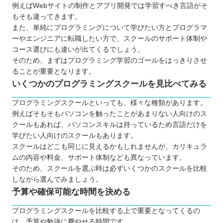
例えばWebサイトの制作とアプリ開発では学習すべき言語がそ
相談相手が身近にいる
もそも違ってきます。
効率的な学習を実現できる
また、単純にプログラミングについて学びたい方とプログラマ
ーやエンジニアに転職したい方で、スクールのサポート体制や
転職や就職が有利になる
コース選びにも違いが出てくるでしょう。
実務に役立つスキルが身に付く
そのため、まずはプログラミング学習のゴールをはっきりさせ
プログラミングスクールに通う3つのデメリット
ることが重要となります。
学びたい言語が選択できない場合がある
いくつかのプログラミングスクールを見比べてみる
コストは独学よりもかかってしまう
プログラミングスクールといっても、様々な種類があります。
スケジュールを柔軟に設定できない
例えばそもそもパソコンを触ったことがあまりない人向けのス
どんなプログラミング言語を学ぶのが良いのか
クールもあれば、パソコンスキルは持っているため言語だけを
学びたい人向けのスクールもあります。
子ども向けと大人向けにプログラミングスクールに
スクールはどこも同じに見えるかもしれませんが、カリキュラ
違いはあるか
ムの内容や料金、サポート体制なども異なっています。
お得にプログラミングスクールに通える制度
そのため、スクールを選ぶ時は必ずいくつかのスクールを比較
しながら選んでみましょう。
プログラミングスクールで挫折しないために
予算や確保可能な時間を決める
【長野】大人向けのおすすめプログラミングスクー
ル7選
プログラミングスクールを比較する上で重要となってくるの
は、予算や勉強に費やせる時間です。
TECH I.S.（テックアイエス）