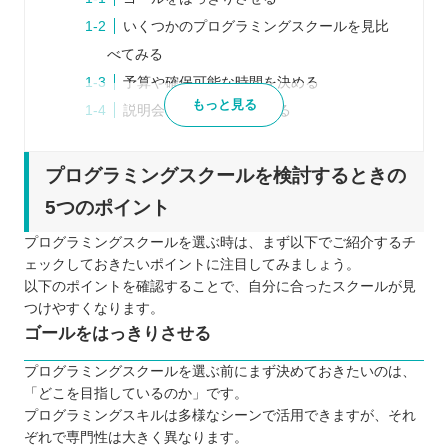
いくつかのプログラミングスクールを見比
べてみる
予算や確保可能な時間を決める
もっと見る
説明会などに参加してみる
口コミや体験談などリアルな声を参考にす
る
プログラミングスクールを検討するときの
プログラミングスクールを比較するときの5つのポ
5つのポイント
イント
プログラミングスクールを選ぶ時は、まず以下でご紹介するチ
受講形式は自分に合っているか
ェックしておきたいポイントに注目してみましょう。
無理なく通えるスケジュールになっている
以下のポイントを確認することで、自分に合ったスクールが見
か
つけやすくなります。
ゴールをはっきりさせる
通うためのコストはどのくらいかかるか
サポートはどの程度行われているか
プログラミングスクールを選ぶ前にまず決めておきたいのは、
カリキュラムの質に満足できるか
「どこを目指しているのか」です。
プログラミングスキルは多様なシーンで活用できますが、それ
プログラミングスクールに通う5つのメリット
ぞれで専門性は大きく異なります。
独学よりもモチベーションを維持しやすい