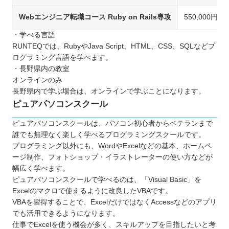
Webエンジニア転職コース Ruby on Rails専攻
550,000円
・学べる言語
RUNTEQでは、RubyやJava Script、HTML、CSS、SQLなどプ
ログラミング言語を学べます。
・長野県内の教室
オンラインのみ
長野県内で学ぶ場合は、オンラインで学ぶことになります。
ピュアパソコンスクール
ピュアパソコンスクールは、パソコン初心者からベテランまで
誰でも無理なく楽しく学べるプログラミングスクールです。
プログラミング以外にも、WordやExcelなどの基本、ホームペ
ージ制作、フォトショップ・イラストレーターの使い方などが
幅広く学べます。
ピュアパソコンスクールで学べるのは、「Visual Basic」を
Excelのマクロで使えるように改良したVBAです。
VBAを習得することで、ExcelだけではなくAccessなどのアプリ
でも活用できるようになります。
仕事でExcelを使う機会が多く、スキルアップを目指したいと考