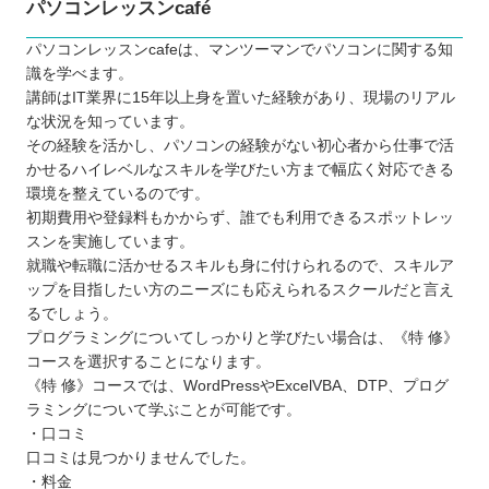
パソコンレッスンcafé
パソコンレッスンcafeは、マンツーマンでパソコンに関する知
識を学べます。
講師はIT業界に15年以上身を置いた経験があり、現場のリアル
な状況を知っています。
その経験を活かし、パソコンの経験がない初心者から仕事で活
かせるハイレベルなスキルを学びたい方まで幅広く対応できる
環境を整えているのです。
初期費用や登録料もかからず、誰でも利用できるスポットレッ
スンを実施しています。
就職や転職に活かせるスキルも身に付けられるので、スキルア
ップを目指したい方のニーズにも応えられるスクールだと言え
るでしょう。
プログラミングについてしっかりと学びたい場合は、《特 修》
コースを選択することになります。
《特 修》コースでは、WordPressやExcelVBA、DTP、プログ
ラミングについて学ぶことが可能です。
・口コミ
口コミは見つかりませんでした。
・料金