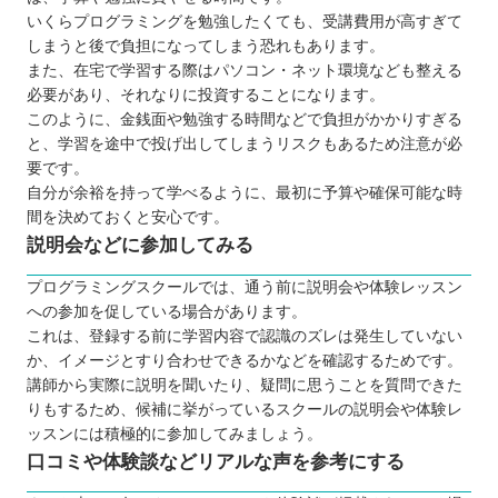
いくらプログラミングを勉強したくても、受講費用が高すぎて
RUNTEQ（ランテック）
しまうと後で負担になってしまう恐れもあります。
ピュアパソコンスクール
また、在宅で学習する際はパソコン・ネット環境なども整える
パソコンレッスンcafé
必要があり、それなりに投資することになります。
このように、金銭面や勉強する時間などで負担がかかりすぎる
Winスクール
と、学習を途中で投げ出してしまうリスクもあるため注意が必
ハロー！パソコン教室 イトーヨーカドー上
要です。
田校
自分が余裕を持って学べるように、最初に予算や確保可能な時
パソコンスクールすきこそじょうず
間を決めておくと安心です。
説明会などに参加してみる
【長野】子ども向けのおすすめプログラミングス
クール3選
プログラミングスクールでは、通う前に説明会や体験レッスン
ワンダーコード シュティル軽井沢校
への参加を促している場合があります。
これは、登録する前に学習内容で認識のズレは発生していない
プロクラ
か、イメージとすり合わせできるかなどを確認するためです。
SUTEMON（ステモン）
講師から実際に説明を聞いたり、疑問に思うことを質問できた
自分にあったスクールを選ぼう
りもするため、候補に挙がっているスクールの説明会や体験レ
ッスンには積極的に参加してみましょう。
口コミや体験談などリアルな声を参考にする