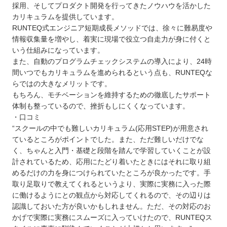
採用、そしてプロダクト開発を行ってきたノウハウを活かした
カリキュラムを提供しています。
RUNTEQ式エンジニア短期成長メソッドでは、徐々に難易度や
情報収集量を増やし、着実に現場で役立つ自走力が身に付くと
いう仕組みになっています。
また、自動のプログラムチェックシステムの導入により、24時
間いつでもカリキュラムを進められるという点も、RUNTEQな
らではの大きなメリットです。
もちろん、モチベーションを維持するための徹底したサポート
体制も整っているので、挫折もしにくくなっています。
・口コミ
“スクールの中でも難しいカリキュラム(応用STEP)が用意され
ているところがポイントでした。また、ただ難しいだけでな
く、ちゃんと入門・基礎と段階を踏んで学習していくことが設
計されているため、応用にたどり着いたときにはそれに取り組
めるだけの力を身につけられていたところが良かったです。手
取り足取りで教えてくれるというより、実際に実務に入った際
に働けるようにとの観点から対応してくれるので、その辺りは
認識しておいた方が良いかもしれません。ただ、その対応のお
かげで実際に実務にスムーズに入っていけたので、RUNTEQス