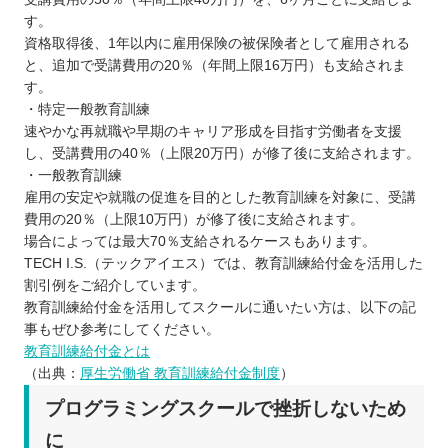
す。
資格取得後、1年以内に雇用保険の被保険者として雇用される
と、追加で受講費用の20％（年間上限16万円）も支給されま
す。
・特定一般教育訓練
速やかな再就職や早期のキャリア形成を目指す労働者を支援
し、受講費用の40％（上限20万円）が修了後に支給されます。
・一般教育訓練
雇用の安定や就職の促進を目的とした教育訓練を対象に、受講
費用の20％（上限10万円）が修了後に支給されます。
場合によっては最大70％支給されるケースもあります。
TECH I.S.（テックアイエス）では、教育訓練給付金を活用した
割引例をご紹介しています。
教育訓練給付金を活用してスクールに通いたい方は、以下の記
事もぜひ参考にしてください。
教育訓練給付金とは
（出典：
厚生労働省 教育訓練給付金制度
）
プログラミングスクールで挫折しないため
に