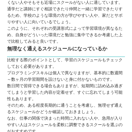
くない人やそもそも近場にスクールがない人に適しています。
通学だと講師にすぐ相談できたり仲間と一緒に学習できたりす
るため、学校のような環境の方が学びやすい人や、家だとサボ
りやすい人に向いているでしょう。
このように、それぞれの受講形式によって学習環境が異なるた
め、自身がどういった環境だと勉強に集中できるか考慮した上
で比較してみると良いです。
無理なく通えるスケジュールになっているか
比較する際のポイントとして、学習のスケジュールもチェック
しておく必要があります。
プログラミングスキルは個人で異なりますが、基本的に数週間
～数ヶ月の学習期間を設けないと身に付かないものです。
数日間で習得できる場合もありますが、短期間に詰め込み過ぎ
てしまうと学習した内容が定着せず、すぐに忘れてしまう可能
性もあります。
そのため、ある程度長期的に通うことを考慮し、無理せず通え
るスケジュールかどうか確認しておきましょう。
なお、仕事の関係で決まった時間に入れない人や、急用が入り
やすい人はスケジュールを柔軟に調整できるスクールを選ぶの
がおすすめです。