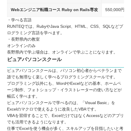
Webエンジニア転職コース Ruby on Rails専攻
550,000円
・学べる言語
RUNTEQでは、RubyやJava Script、HTML、CSS、SQLなどプ
ログラミング言語を学べます。
・長野県内の教室
オンラインのみ
長野県内で学ぶ場合は、オンラインで学ぶことになります。
ピュアパソコンスクール
ピュアパソコンスクールは、パソコン初心者からベテランまで
誰でも無理なく楽しく学べるプログラミングスクールです。
プログラミング以外にも、WordやExcelなどの基本、ホームペ
ージ制作、フォトショップ・イラストレーターの使い方などが
幅広く学べます。
ピュアパソコンスクールで学べるのは、「Visual Basic」を
Excelのマクロで使えるように改良したVBAです。
VBAを習得することで、ExcelだけではなくAccessなどのアプリ
でも活用できるようになります。
仕事でExcelを使う機会が多く、スキルアップを目指したいと考