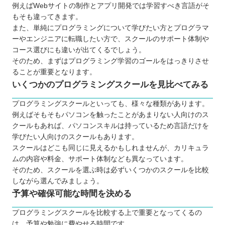
例えばWebサイトの制作とアプリ開発では学習すべき言語がそ
相談相手が身近にいる
もそも違ってきます。
効率的な学習を実現できる
また、単純にプログラミングについて学びたい方とプログラマ
ーやエンジニアに転職したい方で、スクールのサポート体制や
転職や就職が有利になる
コース選びにも違いが出てくるでしょう。
実務に役立つスキルが身に付く
そのため、まずはプログラミング学習のゴールをはっきりさせ
プログラミングスクールに通う3つのデメリット
ることが重要となります。
学びたい言語が選択できない場合がある
いくつかのプログラミングスクールを見比べてみる
コストは独学よりもかかってしまう
プログラミングスクールといっても、様々な種類があります。
スケジュールを柔軟に設定できない
例えばそもそもパソコンを触ったことがあまりない人向けのス
どんなプログラミング言語を学ぶのが良いのか
クールもあれば、パソコンスキルは持っているため言語だけを
学びたい人向けのスクールもあります。
子ども向けと大人向けにプログラミングスクールに
スクールはどこも同じに見えるかもしれませんが、カリキュラ
違いはあるか
ムの内容や料金、サポート体制なども異なっています。
お得にプログラミングスクールに通える制度
そのため、スクールを選ぶ時は必ずいくつかのスクールを比較
しながら選んでみましょう。
プログラミングスクールで挫折しないために
予算や確保可能な時間を決める
【長野】大人向けのおすすめプログラミングスクー
ル7選
プログラミングスクールを比較する上で重要となってくるの
は、予算や勉強に費やせる時間です。
TECH I.S.（テックアイエス）