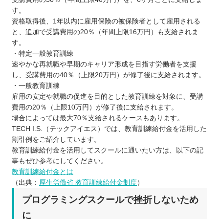
す。
資格取得後、1年以内に雇用保険の被保険者として雇用される
と、追加で受講費用の20％（年間上限16万円）も支給されま
す。
・特定一般教育訓練
速やかな再就職や早期のキャリア形成を目指す労働者を支援
し、受講費用の40％（上限20万円）が修了後に支給されます。
・一般教育訓練
雇用の安定や就職の促進を目的とした教育訓練を対象に、受講
費用の20％（上限10万円）が修了後に支給されます。
場合によっては最大70％支給されるケースもあります。
TECH I.S.（テックアイエス）では、教育訓練給付金を活用した
割引例をご紹介しています。
教育訓練給付金を活用してスクールに通いたい方は、以下の記
事もぜひ参考にしてください。
教育訓練給付金とは
（出典：
厚生労働省 教育訓練給付金制度
）
プログラミングスクールで挫折しないため
に