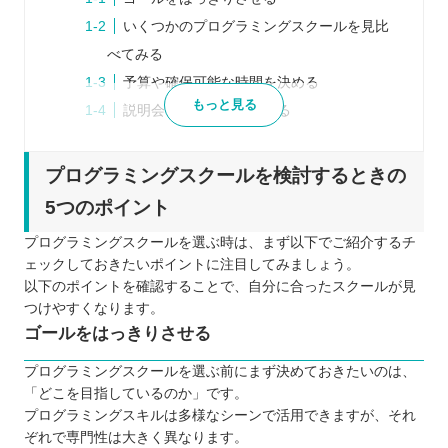
いくつかのプログラミングスクールを見比
べてみる
予算や確保可能な時間を決める
もっと見る
説明会などに参加してみる
口コミや体験談などリアルな声を参考にす
る
プログラミングスクールを検討するときの
プログラミングスクールを比較するときの5つのポ
5つのポイント
イント
プログラミングスクールを選ぶ時は、まず以下でご紹介するチ
受講形式は自分に合っているか
ェックしておきたいポイントに注目してみましょう。
無理なく通えるスケジュールになっている
以下のポイントを確認することで、自分に合ったスクールが見
か
つけやすくなります。
ゴールをはっきりさせる
通うためのコストはどのくらいかかるか
サポートはどの程度行われているか
プログラミングスクールを選ぶ前にまず決めておきたいのは、
カリキュラムの質に満足できるか
「どこを目指しているのか」です。
プログラミングスキルは多様なシーンで活用できますが、それ
プログラミングスクールに通う5つのメリット
ぞれで専門性は大きく異なります。
独学よりもモチベーションを維持しやすい