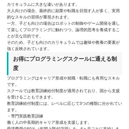
カリキュラムに大きな違いがあります。
大人向けの場合、最終的に副業や転職を目指す人が多く、実用
的なスキルの習得が重視されます。
一方、子ども向けの場合はロボットの制御やゲーム開発を通し
て楽しくプログラミングに触れつつ、論理的思考を養成するこ
とが主な目的です。
そのため、子ども向けのカリキュラムでは趣味や教養の要素が
強く反映されています。
お得にプログラミングスクールに通える制
度
プログラミングはキャリア形成や就職・転職にも有用なスキル
です。
スクールでは教育訓練給付制度が適用されており、国から支援
を受けることもできます。
教育訓練給付制度には、レベルに応じて3つの種類に分かれてい
ます。
・専門実践教育訓練
働く人の中長期的キャリア形成を支援します。
受講費用の50％（年間上限40万円）を、6ヶ月ごとに支給しま