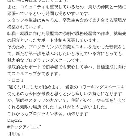
出た時にも役立つことでしょう。
また、コミュニティを重視しているため、周りの仲間と一緒に
頑張っているという時間も湧きやすいです。
スタッフや生徒はもちろん、卒業生も含めて支え合える環境が
構築されています。
転職・就職に向けた履歴書の添削や職務経歴書の作成、就職先
の紹介といったサポート体制も充実しています。
そのため、プログラミングの知識やスキルを活かした転職をし
て、新たな第一歩を踏み出したいと考えている方にとっても、
魅力的なプログラミングスクールです。
徹底的なサポートで初学者でも安心して学べ、目標達成に向け
てスキルアップができます。
・口コミ
“遅くなりましたが始めます。 愛媛のコワーキングスペースを
使えるのも今日が最後と思うと少し寂しい気持ちになります
が、講師やスタッフの方がいて、仲間がいて、やる気を与えて
くれる素敵な場所でした！ありがとうございました。
これからもプログラミン学習、頑張ります
Day121
#テックアイエス”
引用元：