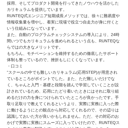
採用、そしてプロダクト開発を行ってきたノウハウを活かした
カリキュラムを提供しています。
RUNTEQ式エンジニア短期成長メソッドでは、徐々に難易度や
情報収集量を増やし、着実に現場で役立つ自走力が身に付くと
いう仕組みになっています。
また、自動のプログラムチェックシステムの導入により、24時
間いつでもカリキュラムを進められるという点も、RUNTEQな
らではの大きなメリットです。
もちろん、モチベーションを維持するための徹底したサポート
体制も整っているので、挫折もしにくくなっています。
・口コミ
“スクールの中でも難しいカリキュラム(応用STEP)が用意され
ているところがポイントでした。また、ただ難しいだけでな
く、ちゃんと入門・基礎と段階を踏んで学習していくことが設
計されているため、応用にたどり着いたときにはそれに取り組
めるだけの力を身につけられていたところが良かったです。手
取り足取りで教えてくれるというより、実際に実務に入った際
に働けるようにとの観点から対応してくれるので、その辺りは
認識しておいた方が良いかもしれません。ただ、その対応のお
かげで実際に実務にスムーズに入っていけたので、RUNTEQス