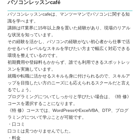
パソコンレッスンcafé
パソコンレッスンcafeは、マンツーマンでパソコンに関する知
識を学べます。
講師はIT業界に15年以上身を置いた経験があり、現場のリアル
な状況を知っています。
その経験を活かし、パソコンの経験がない初心者から仕事で活
かせるハイレベルなスキルを学びたい方まで幅広く対応できる
環境を整えているのです。
初期費用や登録料もかからず、誰でも利用できるスポットレッ
スンを実施しています。
就職や転職に活かせるスキルも身に付けられるので、スキルア
ップを目指したい方のニーズにも応えられるスクールだと言え
るでしょう。
プログラミングについてしっかりと学びたい場合は、《特 修》
コースを選択することになります。
《特 修》コースでは、WordPressやExcelVBA、DTP、プログ
ラミングについて学ぶことが可能です。
・口コミ
口コミは見つかりませんでした。
・料金