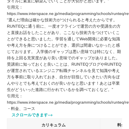
タイルに素直に馴染んでいくことが大切かと思います。”
引用元：
https://www.interspace.ne.jp/media/programming/schools/runteq/re
“選んだ理由は確かな技術力がつけられると考えたからです。
RUNTEQに通う前に、一度オフラインで運営の方や受講生の方
と直接お話をしたことがあり、ここなら技術力をつけていくこ
とができると思いました。学習を通してWeb開発に必要な知識
や考え方を身につけることができ、選択は間違いなかったと感
じております。 入学後のギャップは悪い意味では特になく、期
待を上回る充実度があり良い意味でのギャップがありました。
受講前に知っておくと良いことは、RUNTEQブログやRUNTEQ
が運営されているエンジニア転職チャンネルを見て知識や考え
方を事前に取り入れておき、自分が目指していきたい方向をぼ
んやりとでも考えておくのが良いかなと思います！あとは卒業
生がどういった進路に行かれているかを調べておくなど。”
引用元：
https://www.interspace.ne.jp/media/programming/schools/runteq/re
・料金、コース
スクロールできます
カリキュラム
料金