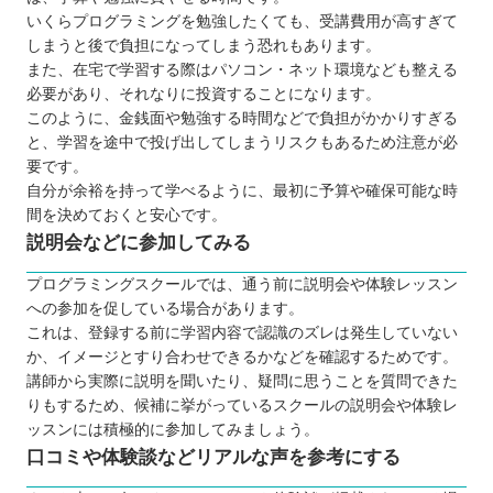
いくらプログラミングを勉強したくても、受講費用が高すぎて
RUNTEQ（ランテック）
しまうと後で負担になってしまう恐れもあります。
ピュアパソコンスクール
また、在宅で学習する際はパソコン・ネット環境なども整える
パソコンレッスンcafé
必要があり、それなりに投資することになります。
このように、金銭面や勉強する時間などで負担がかかりすぎる
Winスクール
と、学習を途中で投げ出してしまうリスクもあるため注意が必
ハロー！パソコン教室 イトーヨーカドー上
要です。
田校
自分が余裕を持って学べるように、最初に予算や確保可能な時
パソコンスクールすきこそじょうず
間を決めておくと安心です。
説明会などに参加してみる
【長野】子ども向けのおすすめプログラミングス
クール3選
プログラミングスクールでは、通う前に説明会や体験レッスン
ワンダーコード シュティル軽井沢校
への参加を促している場合があります。
これは、登録する前に学習内容で認識のズレは発生していない
プロクラ
か、イメージとすり合わせできるかなどを確認するためです。
SUTEMON（ステモン）
講師から実際に説明を聞いたり、疑問に思うことを質問できた
自分にあったスクールを選ぼう
りもするため、候補に挙がっているスクールの説明会や体験レ
ッスンには積極的に参加してみましょう。
口コミや体験談などリアルな声を参考にする