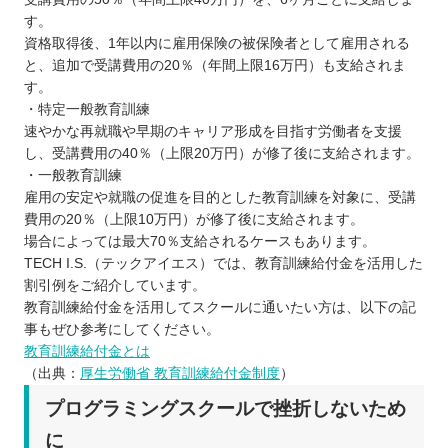
す。
資格取得後、1年以内に雇用保険の被保険者として雇用される
と、追加で受講費用の20％（年間上限16万円）も支給されま
す。
・特定一般教育訓練
速やかな再就職や早期のキャリア形成を目指す労働者を支援
し、受講費用の40％（上限20万円）が修了後に支給されます。
・一般教育訓練
雇用の安定や就職の促進を目的とした教育訓練を対象に、受講
費用の20％（上限10万円）が修了後に支給されます。
場合によっては最大70％支給されるケースもあります。
TECH I.S.（テックアイエス）では、教育訓練給付金を活用した
割引例をご紹介しています。
教育訓練給付金を活用してスクールに通いたい方は、以下の記
事もぜひ参考にしてください。
教育訓練給付金とは
（出典：
厚生労働省 教育訓練給付金制度
）
プログラミングスクールで挫折しないため
に