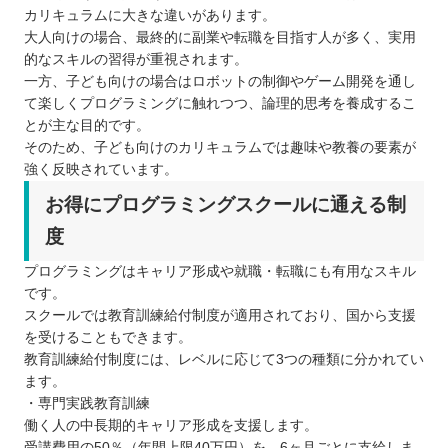
カリキュラムに大きな違いがあります。
大人向けの場合、最終的に副業や転職を目指す人が多く、実用
的なスキルの習得が重視されます。
一方、子ども向けの場合はロボットの制御やゲーム開発を通し
て楽しくプログラミングに触れつつ、論理的思考を養成するこ
とが主な目的です。
そのため、子ども向けのカリキュラムでは趣味や教養の要素が
強く反映されています。
お得にプログラミングスクールに通える制
度
プログラミングはキャリア形成や就職・転職にも有用なスキル
です。
スクールでは教育訓練給付制度が適用されており、国から支援
を受けることもできます。
教育訓練給付制度には、レベルに応じて3つの種類に分かれてい
ます。
・専門実践教育訓練
働く人の中長期的キャリア形成を支援します。
受講費用の50％（年間上限40万円）を、6ヶ月ごとに支給しま