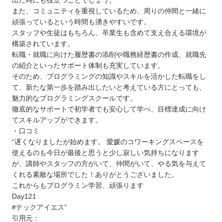
出た時にも役立つことでしょう。
また、コミュニティを重視しているため、周りの仲間と一緒に
頑張っているという時間も湧きやすいです。
スタッフや生徒はもちろん、卒業生も含めて支え合える環境が
構築されています。
転職・就職に向けた履歴書の添削や職務経歴書の作成、就職先
の紹介といったサポート体制も充実しています。
そのため、プログラミングの知識やスキルを活かした転職をし
て、新たな第一歩を踏み出したいと考えている方にとっても、
魅力的なプログラミングスクールです。
徹底的なサポートで初学者でも安心して学べ、目標達成に向け
てスキルアップができます。
・口コミ
“遅くなりましたが始めます。 愛媛のコワーキングスペースを
使えるのも今日が最後と思うと少し寂しい気持ちになります
が、講師やスタッフの方がいて、仲間がいて、やる気を与えて
くれる素敵な場所でした！ありがとうございました。
これからもプログラミン学習、頑張ります
Day121
#テックアイエス”
引用元：