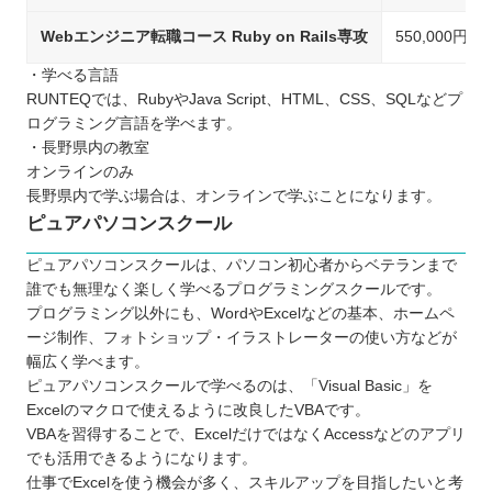
Webエンジニア転職コース Ruby on Rails専攻
550,000円
・学べる言語
RUNTEQでは、RubyやJava Script、HTML、CSS、SQLなどプ
ログラミング言語を学べます。
・長野県内の教室
オンラインのみ
長野県内で学ぶ場合は、オンラインで学ぶことになります。
ピュアパソコンスクール
ピュアパソコンスクールは、パソコン初心者からベテランまで
誰でも無理なく楽しく学べるプログラミングスクールです。
プログラミング以外にも、WordやExcelなどの基本、ホームペ
ージ制作、フォトショップ・イラストレーターの使い方などが
幅広く学べます。
ピュアパソコンスクールで学べるのは、「Visual Basic」を
Excelのマクロで使えるように改良したVBAです。
VBAを習得することで、ExcelだけではなくAccessなどのアプリ
でも活用できるようになります。
仕事でExcelを使う機会が多く、スキルアップを目指したいと考