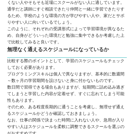
くない人やそもそも近場にスクールがない人に適しています。
通学だと講師にすぐ相談できたり仲間と一緒に学習できたりす
るため、学校のような環境の方が学びやすい人や、家だとサボ
りやすい人に向いているでしょう。
このように、それぞれの受講形式によって学習環境が異なるた
め、自身がどういった環境だと勉強に集中できるか考慮した上
で比較してみると良いです。
無理なく通えるスケジュールになっているか
比較する際のポイントとして、学習のスケジュールもチェック
しておく必要があります。
プログラミングスキルは個人で異なりますが、基本的に数週間
～数ヶ月の学習期間を設けないと身に付かないものです。
数日間で習得できる場合もありますが、短期間に詰め込み過ぎ
てしまうと学習した内容が定着せず、すぐに忘れてしまう可能
性もあります。
そのため、ある程度長期的に通うことを考慮し、無理せず通え
るスケジュールかどうか確認しておきましょう。
なお、仕事の関係で決まった時間に入れない人や、急用が入り
やすい人はスケジュールを柔軟に調整できるスクールを選ぶの
がおすすめです。