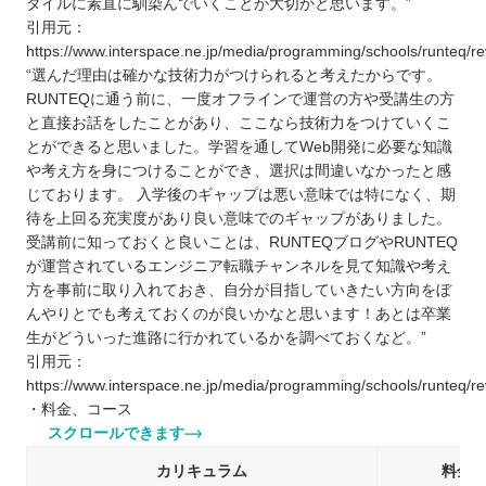
タイルに素直に馴染んでいくことが大切かと思います。”
引用元：
https://www.interspace.ne.jp/media/programming/schools/runteq/re
“選んだ理由は確かな技術力がつけられると考えたからです。
RUNTEQに通う前に、一度オフラインで運営の方や受講生の方
と直接お話をしたことがあり、ここなら技術力をつけていくこ
とができると思いました。学習を通してWeb開発に必要な知識
や考え方を身につけることができ、選択は間違いなかったと感
じております。 入学後のギャップは悪い意味では特になく、期
待を上回る充実度があり良い意味でのギャップがありました。
受講前に知っておくと良いことは、RUNTEQブログやRUNTEQ
が運営されているエンジニア転職チャンネルを見て知識や考え
方を事前に取り入れておき、自分が目指していきたい方向をぼ
んやりとでも考えておくのが良いかなと思います！あとは卒業
生がどういった進路に行かれているかを調べておくなど。”
引用元：
https://www.interspace.ne.jp/media/programming/schools/runteq/re
・料金、コース
スクロールできます
カリキュラム
料金