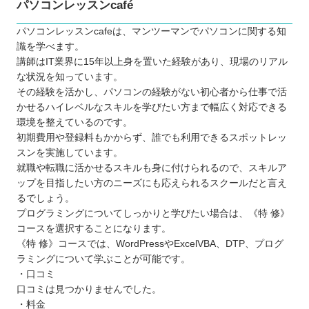
パソコンレッスンcafé
パソコンレッスンcafeは、マンツーマンでパソコンに関する知
識を学べます。
講師はIT業界に15年以上身を置いた経験があり、現場のリアル
な状況を知っています。
その経験を活かし、パソコンの経験がない初心者から仕事で活
かせるハイレベルなスキルを学びたい方まで幅広く対応できる
環境を整えているのです。
初期費用や登録料もかからず、誰でも利用できるスポットレッ
スンを実施しています。
就職や転職に活かせるスキルも身に付けられるので、スキルア
ップを目指したい方のニーズにも応えられるスクールだと言え
るでしょう。
プログラミングについてしっかりと学びたい場合は、《特 修》
コースを選択することになります。
《特 修》コースでは、WordPressやExcelVBA、DTP、プログ
ラミングについて学ぶことが可能です。
・口コミ
口コミは見つかりませんでした。
・料金