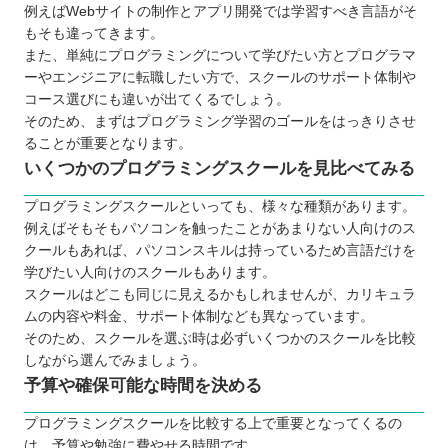
例えばWebサイトの制作とアプリ開発では学習すべき言語がそ
相談相手が身近にいる
もそも違ってきます。
効率的な学習を実現できる
また、単純にプログラミングについて学びたい方とプログラマ
ーやエンジニアに転職したい方で、スクールのサポート体制や
転職や就職が有利になる
コース選びにも違いが出てくるでしょう。
実務に役立つスキルが身に付く
そのため、まずはプログラミング学習のゴールをはっきりさせ
プログラミングスクールに通う3つのデメリット
ることが重要となります。
学びたい言語が選択できない場合がある
いくつかのプログラミングスクールを見比べてみる
コストは独学よりもかかってしまう
プログラミングスクールといっても、様々な種類があります。
スケジュールを柔軟に設定できない
例えばそもそもパソコンを触ったことがあまりない人向けのス
どんなプログラミング言語を学ぶのが良いのか
クールもあれば、パソコンスキルは持っているため言語だけを
学びたい人向けのスクールもあります。
子ども向けと大人向けにプログラミングスクールに
スクールはどこも同じに見えるかもしれませんが、カリキュラ
違いはあるか
ムの内容や料金、サポート体制なども異なっています。
お得にプログラミングスクールに通える制度
そのため、スクールを選ぶ時は必ずいくつかのスクールを比較
しながら選んでみましょう。
プログラミングスクールで挫折しないために
予算や確保可能な時間を決める
【長野】大人向けのおすすめプログラミングスクー
ル7選
プログラミングスクールを比較する上で重要となってくるの
は、予算や勉強に費やせる時間です。
TECH I.S.（テックアイエス）