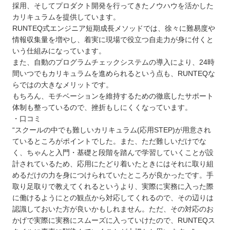
採用、そしてプロダクト開発を行ってきたノウハウを活かした
カリキュラムを提供しています。
RUNTEQ式エンジニア短期成長メソッドでは、徐々に難易度や
情報収集量を増やし、着実に現場で役立つ自走力が身に付くと
いう仕組みになっています。
また、自動のプログラムチェックシステムの導入により、24時
間いつでもカリキュラムを進められるという点も、RUNTEQな
らではの大きなメリットです。
もちろん、モチベーションを維持するための徹底したサポート
体制も整っているので、挫折もしにくくなっています。
・口コミ
“スクールの中でも難しいカリキュラム(応用STEP)が用意され
ているところがポイントでした。また、ただ難しいだけでな
く、ちゃんと入門・基礎と段階を踏んで学習していくことが設
計されているため、応用にたどり着いたときにはそれに取り組
めるだけの力を身につけられていたところが良かったです。手
取り足取りで教えてくれるというより、実際に実務に入った際
に働けるようにとの観点から対応してくれるので、その辺りは
認識しておいた方が良いかもしれません。ただ、その対応のお
かげで実際に実務にスムーズに入っていけたので、RUNTEQス