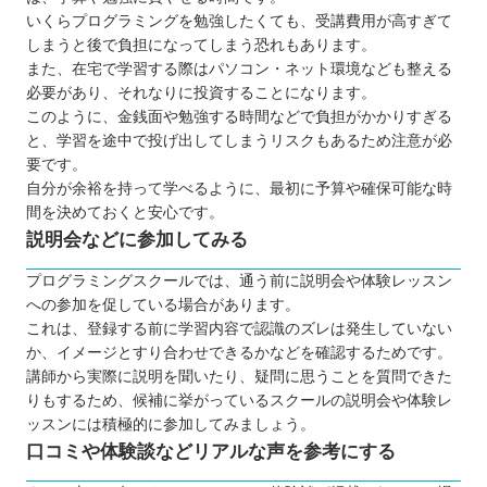
いくらプログラミングを勉強したくても、受講費用が高すぎて
RUNTEQ（ランテック）
しまうと後で負担になってしまう恐れもあります。
ピュアパソコンスクール
また、在宅で学習する際はパソコン・ネット環境なども整える
パソコンレッスンcafé
必要があり、それなりに投資することになります。
このように、金銭面や勉強する時間などで負担がかかりすぎる
Winスクール
と、学習を途中で投げ出してしまうリスクもあるため注意が必
ハロー！パソコン教室 イトーヨーカドー上
要です。
田校
自分が余裕を持って学べるように、最初に予算や確保可能な時
パソコンスクールすきこそじょうず
間を決めておくと安心です。
説明会などに参加してみる
【長野】子ども向けのおすすめプログラミングス
クール3選
プログラミングスクールでは、通う前に説明会や体験レッスン
ワンダーコード シュティル軽井沢校
への参加を促している場合があります。
これは、登録する前に学習内容で認識のズレは発生していない
プロクラ
か、イメージとすり合わせできるかなどを確認するためです。
SUTEMON（ステモン）
講師から実際に説明を聞いたり、疑問に思うことを質問できた
自分にあったスクールを選ぼう
りもするため、候補に挙がっているスクールの説明会や体験レ
ッスンには積極的に参加してみましょう。
口コミや体験談などリアルな声を参考にする