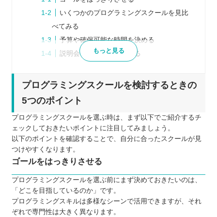
いくつかのプログラミングスクールを見比
べてみる
予算や確保可能な時間を決める
もっと見る
説明会などに参加してみる
口コミや体験談などリアルな声を参考にす
る
プログラミングスクールを検討するときの
プログラミングスクールを比較するときの5つのポ
5つのポイント
イント
プログラミングスクールを選ぶ時は、まず以下でご紹介するチ
受講形式は自分に合っているか
ェックしておきたいポイントに注目してみましょう。
無理なく通えるスケジュールになっている
以下のポイントを確認することで、自分に合ったスクールが見
か
つけやすくなります。
ゴールをはっきりさせる
通うためのコストはどのくらいかかるか
サポートはどの程度行われているか
プログラミングスクールを選ぶ前にまず決めておきたいのは、
カリキュラムの質に満足できるか
「どこを目指しているのか」です。
プログラミングスキルは多様なシーンで活用できますが、それ
プログラミングスクールに通う5つのメリット
ぞれで専門性は大きく異なります。
独学よりもモチベーションを維持しやすい