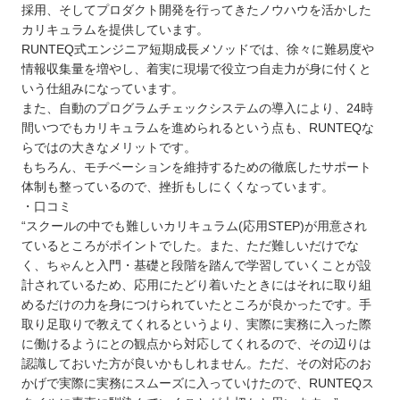
採用、そしてプロダクト開発を行ってきたノウハウを活かした
カリキュラムを提供しています。
RUNTEQ式エンジニア短期成長メソッドでは、徐々に難易度や
情報収集量を増やし、着実に現場で役立つ自走力が身に付くと
いう仕組みになっています。
また、自動のプログラムチェックシステムの導入により、24時
間いつでもカリキュラムを進められるという点も、RUNTEQな
らではの大きなメリットです。
もちろん、モチベーションを維持するための徹底したサポート
体制も整っているので、挫折もしにくくなっています。
・口コミ
“スクールの中でも難しいカリキュラム(応用STEP)が用意され
ているところがポイントでした。また、ただ難しいだけでな
く、ちゃんと入門・基礎と段階を踏んで学習していくことが設
計されているため、応用にたどり着いたときにはそれに取り組
めるだけの力を身につけられていたところが良かったです。手
取り足取りで教えてくれるというより、実際に実務に入った際
に働けるようにとの観点から対応してくれるので、その辺りは
認識しておいた方が良いかもしれません。ただ、その対応のお
かげで実際に実務にスムーズに入っていけたので、RUNTEQス