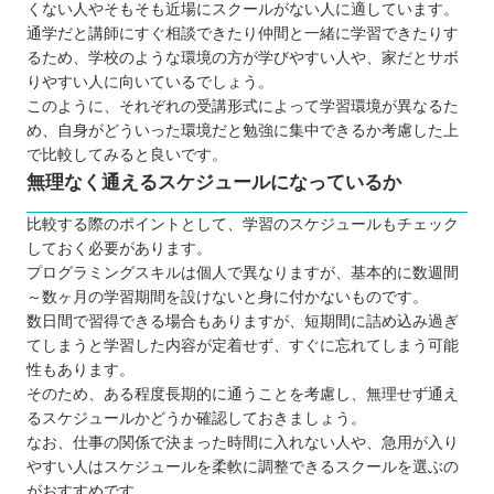
くない人やそもそも近場にスクールがない人に適しています。
通学だと講師にすぐ相談できたり仲間と一緒に学習できたりす
るため、学校のような環境の方が学びやすい人や、家だとサボ
りやすい人に向いているでしょう。
このように、それぞれの受講形式によって学習環境が異なるた
め、自身がどういった環境だと勉強に集中できるか考慮した上
で比較してみると良いです。
無理なく通えるスケジュールになっているか
比較する際のポイントとして、学習のスケジュールもチェック
しておく必要があります。
プログラミングスキルは個人で異なりますが、基本的に数週間
～数ヶ月の学習期間を設けないと身に付かないものです。
数日間で習得できる場合もありますが、短期間に詰め込み過ぎ
てしまうと学習した内容が定着せず、すぐに忘れてしまう可能
性もあります。
そのため、ある程度長期的に通うことを考慮し、無理せず通え
るスケジュールかどうか確認しておきましょう。
なお、仕事の関係で決まった時間に入れない人や、急用が入り
やすい人はスケジュールを柔軟に調整できるスクールを選ぶの
がおすすめです。