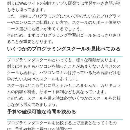
例えばWebサイトの制作とアプリ開発では学習すべき言語がそ
相談相手が身近にいる
もそも違ってきます。
効率的な学習を実現できる
また、単純にプログラミングについて学びたい方とプログラマ
ーやエンジニアに転職したい方で、スクールのサポート体制や
転職や就職が有利になる
コース選びにも違いが出てくるでしょう。
実務に役立つスキルが身に付く
そのため、まずはプログラミング学習のゴールをはっきりさせ
プログラミングスクールに通う3つのデメリット
ることが重要となります。
学びたい言語が選択できない場合がある
いくつかのプログラミングスクールを見比べてみる
コストは独学よりもかかってしまう
プログラミングスクールといっても、様々な種類があります。
スケジュールを柔軟に設定できない
例えばそもそもパソコンを触ったことがあまりない人向けのス
どんなプログラミング言語を学ぶのが良いのか
クールもあれば、パソコンスキルは持っているため言語だけを
学びたい人向けのスクールもあります。
子ども向けと大人向けにプログラミングスクールに
スクールはどこも同じに見えるかもしれませんが、カリキュラ
違いはあるか
ムの内容や料金、サポート体制なども異なっています。
お得にプログラミングスクールに通える制度
そのため、スクールを選ぶ時は必ずいくつかのスクールを比較
しながら選んでみましょう。
プログラミングスクールで挫折しないために
予算や確保可能な時間を決める
【長野】大人向けのおすすめプログラミングスクー
ル7選
プログラミングスクールを比較する上で重要となってくるの
は、予算や勉強に費やせる時間です。
TECH I.S.（テックアイエス）