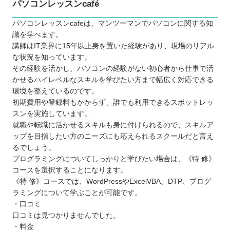
パソコンレッスンcafé
パソコンレッスンcafeは、マンツーマンでパソコンに関する知
識を学べます。
講師はIT業界に15年以上身を置いた経験があり、現場のリアル
な状況を知っています。
その経験を活かし、パソコンの経験がない初心者から仕事で活
かせるハイレベルなスキルを学びたい方まで幅広く対応できる
環境を整えているのです。
初期費用や登録料もかからず、誰でも利用できるスポットレッ
スンを実施しています。
就職や転職に活かせるスキルも身に付けられるので、スキルア
ップを目指したい方のニーズにも応えられるスクールだと言え
るでしょう。
プログラミングについてしっかりと学びたい場合は、《特 修》
コースを選択することになります。
《特 修》コースでは、WordPressやExcelVBA、DTP、プログ
ラミングについて学ぶことが可能です。
・口コミ
口コミは見つかりませんでした。
・料金