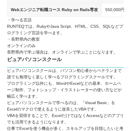
Webエンジニア転職コース Ruby on Rails専攻
550,000円
・学べる言語
RUNTEQでは、RubyやJava Script、HTML、CSS、SQLなどプ
ログラミング言語を学べます。
・長野県内の教室
オンラインのみ
長野県内で学ぶ場合は、オンラインで学ぶことになります。
ピュアパソコンスクール
ピュアパソコンスクールは、パソコン初心者からベテランまで
誰でも無理なく楽しく学べるプログラミングスクールです。
プログラミング以外にも、WordやExcelなどの基本、ホームペ
ージ制作、フォトショップ・イラストレーターの使い方などが
幅広く学べます。
ピュアパソコンスクールで学べるのは、「Visual Basic」を
Excelのマクロで使えるように改良したVBAです。
VBAを習得することで、ExcelだけではなくAccessなどのアプリ
でも活用できるようになります。
仕事でExcelを使う機会が多く、スキルアップを目指したいと考