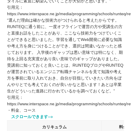
タイルに素直に馴染んでいくことが大切かと思います。”
引用元：
https://www.interspace.ne.jp/media/programming/schools/runteq/re
“選んだ理由は確かな技術力がつけられると考えたからです。
RUNTEQに通う前に、一度オフラインで運営の方や受講生の方
と直接お話をしたことがあり、ここなら技術力をつけていくこ
とができると思いました。学習を通してWeb開発に必要な知識
や考え方を身につけることができ、選択は間違いなかったと感
じております。 入学後のギャップは悪い意味では特になく、期
待を上回る充実度があり良い意味でのギャップがありました。
受講前に知っておくと良いことは、RUNTEQブログやRUNTEQ
が運営されているエンジニア転職チャンネルを見て知識や考え
方を事前に取り入れておき、自分が目指していきたい方向をぼ
んやりとでも考えておくのが良いかなと思います！あとは卒業
生がどういった進路に行かれているかを調べておくなど。”
引用元：
https://www.interspace.ne.jp/media/programming/schools/runteq/re
・料金、コース
スクロールできます
カリキュラム
料金