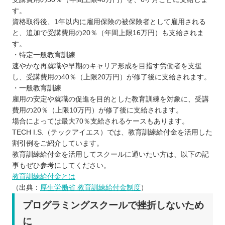
す。
資格取得後、1年以内に雇用保険の被保険者として雇用される
と、追加で受講費用の20％（年間上限16万円）も支給されま
す。
・特定一般教育訓練
速やかな再就職や早期のキャリア形成を目指す労働者を支援
し、受講費用の40％（上限20万円）が修了後に支給されます。
・一般教育訓練
雇用の安定や就職の促進を目的とした教育訓練を対象に、受講
費用の20％（上限10万円）が修了後に支給されます。
場合によっては最大70％支給されるケースもあります。
TECH I.S.（テックアイエス）では、教育訓練給付金を活用した
割引例をご紹介しています。
教育訓練給付金を活用してスクールに通いたい方は、以下の記
事もぜひ参考にしてください。
教育訓練給付金とは
（出典：
厚生労働省 教育訓練給付金制度
）
プログラミングスクールで挫折しないため
に