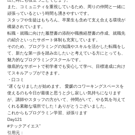
出た時にも役立つことでしょう。
また、コミュニティを重視しているため、周りの仲間と一緒に
頑張っているという時間も湧きやすいです。
スタッフや生徒はもちろん、卒業生も含めて支え合える環境が
構築されています。
転職・就職に向けた履歴書の添削や職務経歴書の作成、就職先
の紹介といったサポート体制も充実しています。
そのため、プログラミングの知識やスキルを活かした転職をし
て、新たな第一歩を踏み出したいと考えている方にとっても、
魅力的なプログラミングスクールです。
徹底的なサポートで初学者でも安心して学べ、目標達成に向け
てスキルアップができます。
・口コミ
“遅くなりましたが始めます。 愛媛のコワーキングスペースを
使えるのも今日が最後と思うと少し寂しい気持ちになります
が、講師やスタッフの方がいて、仲間がいて、やる気を与えて
くれる素敵な場所でした！ありがとうございました。
これからもプログラミン学習、頑張ります
Day121
#テックアイエス”
引用元：