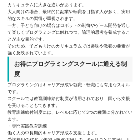
カリキュラムに大きな違いがあります。
大人向けの場合、最終的に副業や転職を目指す人が多く、実用
的なスキルの習得が重視されます。
一方、子ども向けの場合はロボットの制御やゲーム開発を通し
て楽しくプログラミングに触れつつ、論理的思考を養成するこ
とが主な目的です。
そのため、子ども向けのカリキュラムでは趣味や教養の要素が
強く反映されています。
お得にプログラミングスクールに通える制
度
プログラミングはキャリア形成や就職・転職にも有用なスキル
です。
スクールでは教育訓練給付制度が適用されており、国から支援
を受けることもできます。
教育訓練給付制度には、レベルに応じて3つの種類に分かれてい
ます。
・専門実践教育訓練
働く人の中長期的キャリア形成を支援します。
受講費用の50％（年間上限40万円）を、6ヶ月ごとに支給しま