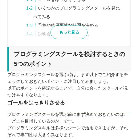
いくつかのプログラミングスクールを見比
べてみる
予算や確保可能な時間を決める
もっと見る
説明会などに参加してみる
口コミや体験談などリアルな声を参考にす
る
プログラミングスクールを検討するときの
プログラミングスクールを比較するときの5つのポ
5つのポイント
イント
プログラミングスクールを選ぶ時は、まず以下でご紹介するチ
受講形式は自分に合っているか
ェックしておきたいポイントに注目してみましょう。
無理なく通えるスケジュールになっている
以下のポイントを確認することで、自分に合ったスクールが見
か
つけやすくなります。
ゴールをはっきりさせる
通うためのコストはどのくらいかかるか
サポートはどの程度行われているか
プログラミングスクールを選ぶ前にまず決めておきたいのは、
カリキュラムの質に満足できるか
「どこを目指しているのか」です。
プログラミングスキルは多様なシーンで活用できますが、それ
プログラミングスクールに通う5つのメリット
ぞれで専門性は大きく異なります。
独学よりもモチベーションを維持しやすい