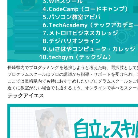
プログラムスクールで学習するメリット
現場で活かせるスキルが身に付く
講師や仲間にすぐ相談・質問できる
効率的に学習できる
ポートフォリオを作れる
プログラムスクールで学ぶ際の注意点
継続して学べるか
目的は明確になっているか
長崎県内でプログラミングを勉強しようと考えた時、選択肢として
プログラムスクールはプロの講師から指導・サポートを受けられ、
学びやすい環境か
ここでは長崎県内でも特におすすめしたいプログラムスクールをご
長崎で自分に合ったプログラムスクールを選ぼう！
近くに教室がない場合でも通えるよう、オンラインで学べるスクー
テックアイエス