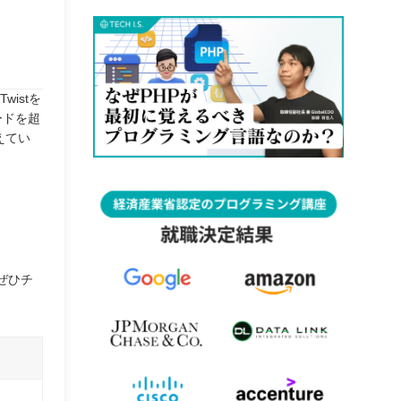
istを
ードを超
えてい
ぜひチ