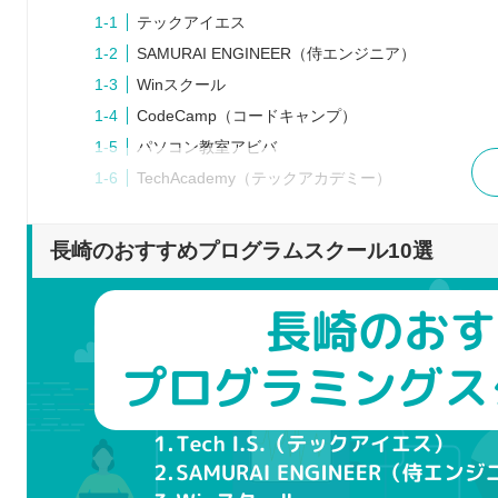
テックアイエス
SAMURAI ENGINEER（侍エンジニア）
Winスクール
CodeCamp（コードキャンプ）
パソコン教室アビバ
TechAcademy（テックアカデミー）
メトロITビジネスカレッジ
デジハリオンライン
長崎のおすすめプログラムスクール10選
いさはやコンピュータ・カレッジ
techgym（テックジム）
プログラムスクールを選ぶポイント
プログラミングを学ぶ目的と合致しているか
どのような言語を学べるか
受講形式はどうなっているか
料金や規約はどうなっているか
就職や転職を見据えたサポートを行っているか