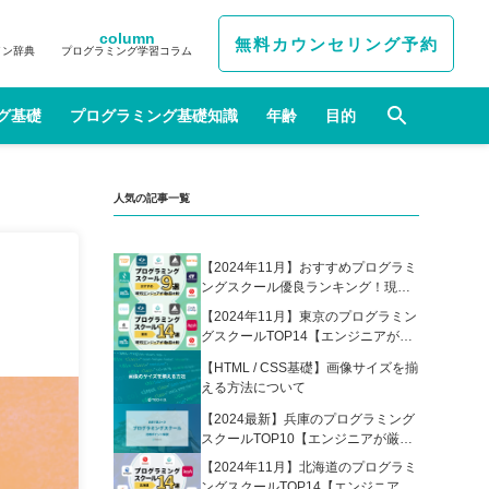
column
無料カウンセリング予約
イン辞典
プログラミング学習コラム
グ基礎
プログラミング基礎知識
年齢
目的
人気の記事一覧
【2024年11月】おすすめプログラミ
ングスクール優良ランキング！現役
エンジニアが選んだ人気プログラミ
【2024年11月】東京のプログラミン
ングスクールの比較表あり
グスクールTOP14【エンジニアが厳
選】
【HTML / CSS基礎】画像サイズを揃
える方法について
【2024最新】兵庫のプログラミング
スクールTOP10【エンジニアが厳
選】
【2024年11月】北海道のプログラミ
ングスクールTOP14【エンジニアが