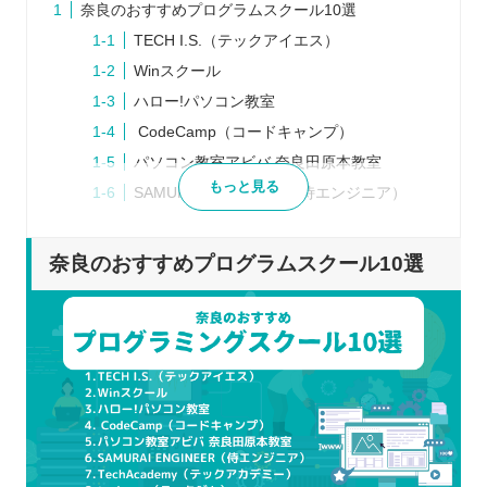
奈良のおすすめプログラムスクール10選
TECH I.S.（テックアイエス）
Winスクール
ハロー!パソコン教室
CodeCamp（コードキャンプ）
パソコン教室アビバ 奈良田原本教室
もっと見る
SAMURAI ENGINEER（侍エンジニア）
TechAcademy（テックアカデミー）
techgym（テックジム）
奈良のおすすめプログラムスクール10選
TECH CAMP（テックキャンプ）
DMM WEBCAMP（ディーエムエム ウェブ
キャンプ）
プログラムスクールを選ぶポイント
通学とオンラインのどちらで通えるのか
目標にマッチする学習ができるか
習得したい言語に対応しているのか