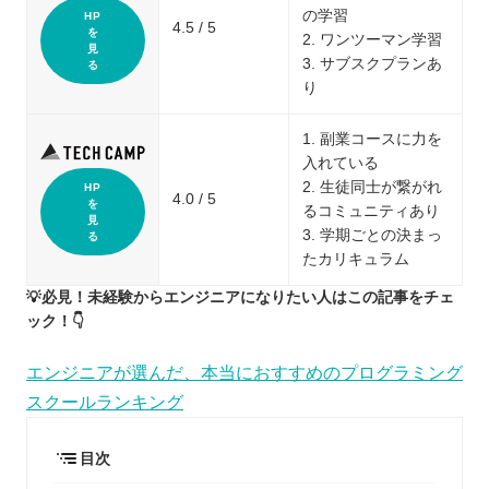
の学習
HP
4.5 / 5
を
2. ワンツーマン学習
見
3. サブスクプランあ
る
り
1. 副業コースに力を
入れている
2. 生徒同士が繋がれ
HP
4.0 / 5
を
るコミュニティあり
見
3. 学期ごとの決まっ
る
たカリキュラム
💡必見！未経験からエンジニアになりたい人はこの記事をチェ
ック！👇
エンジニアが選んだ、本当におすすめのプログラミング
スクールランキング
目次