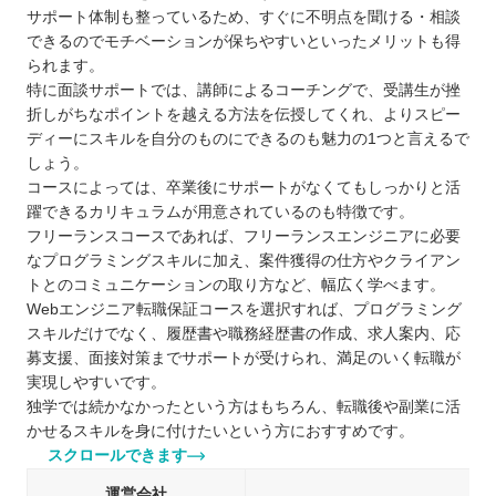
サポート体制も整っているため、すぐに不明点を聞ける・相談
できるのでモチベーションが保ちやすいといったメリットも得
られます。
特に面談サポートでは、講師によるコーチングで、受講生が挫
折しがちなポイントを越える方法を伝授してくれ、よりスピー
ディーにスキルを自分のものにできるのも魅力の1つと言えるで
しょう。
コースによっては、卒業後にサポートがなくてもしっかりと活
躍できるカリキュラムが用意されているのも特徴です。
フリーランスコースであれば、フリーランスエンジニアに必要
なプログラミングスキルに加え、案件獲得の仕方やクライアン
トとのコミュニケーションの取り方など、幅広く学べます。
Webエンジニア転職保証コースを選択すれば、プログラミング
スキルだけでなく、履歴書や職務経歴書の作成、求人案内、応
募支援、面接対策までサポートが受けられ、満足のいく転職が
実現しやすいです。
独学では続かなかったという方はもちろん、転職後や副業に活
かせるスキルを身に付けたいという方におすすめです。
スクロールできます
運営会社