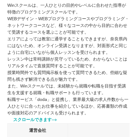
Winスクールは、一人ひとりの目的やレベルに合わせた指導が
特徴のプログラミングスクールです。
WEBデザイン・WEBプログラミングコースやプログラミング・
ネットワークコースなど、様々なコースの中から目的に合わせ
て受講するコースを選ぶことが可能です。
エリアによっては教室に通学することもできますが、奈良県内
にはないため、オンライン受講となりますが、対面形式と同じ
ように自宅にいながら個人レッスンを受けられます。
レッスン中は常時講師が見守っているため、わからないことは
リアルタイムで直接質問することが可能です。
授業時間外でも質問掲示板を使って質問できるため、些細な疑
問も残さず解消できる点が魅力です。
また、Winスクールでは、未経験から就職や転職を目指す受講
生を支援する就職・転職サポートも行っています。
転職サービス「doda」と提携し、業界最大級の求人件数から一
人ひとりに合ったお仕事を紹介しているほか、応募書類の作成
や面接対応のアドバイスも受けられます。
スクロールできます
運営会社