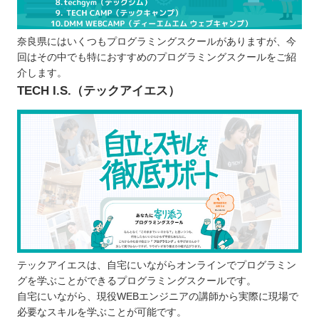
適切な料金と規約内容であるか
就職・転職に強いスクールであるか
奈良県にはいくつもプログラミングスクールがありますが、今
プログラムスクールで学習するメリット
回はその中でも特におすすめのプログラミングスクールをご紹
質問しやすいから疑問を残さない
介します。
独学と比べて学習効率が良い
TECH I.S.（テックアイエス）
ポートフォリオを作れる
IT人材に必要なスキルも学べる
プログラムスクールで学ぶ際の注意点
最終的なゴール地点を明確にする
継続して学べるスケジュールであるか確認
する
無料体験などで雰囲気や学びやすさを確認
する
奈良で自分に合ったプログラムスクールを選ぼ
テックアイエスは、自宅にいながらオンラインでプログラミン
グを学ぶことができるプログラミングスクールです。
う！
自宅にいながら、現役WEBエンジニアの講師から実際に現場で
必要なスキルを学ぶことが可能です。