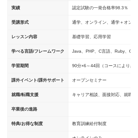
実績
認定試験の一発合格率98.3％
受講形式
通学、オンライン、通学＋オンラ
レッスン内容
基礎学習、応用学習
学べる言語/フレームワーク
Java、PHP、C言語、Ruby、C#、P
学習期間
90分×6～44回（コースにより異
課外イベント/課外サポート
オープンセミナー
就職/転職支援
キャリア相談、面接対応、就職先
卒業後の進路
特典/お得な制度
教育訓練給付制度