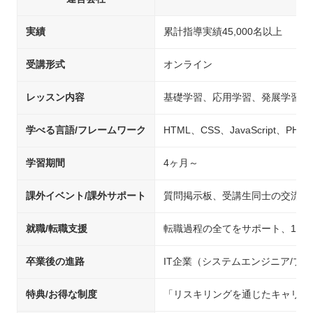
実績
累計指導実績45,000名以上
受講形式
オンライン
レッスン内容
基礎学習、応用学習、発展学習、
学べる言語/フレームワーク
HTML、CSS、JavaScript、PHP、
学習期間
4ヶ月～
課外イベント/課外サポート
質問掲示板、受講生同士の交流イ
就職/転職支援
転職過程の全てをサポート、1人
卒業後の進路
IT企業（システムエンジニア/
特典/お得な制度
「リスキリングを通じたキャリア