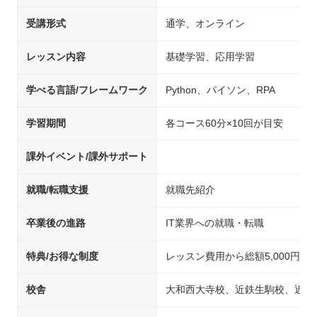
受講形式
通学、オンライン
レッスン内容
基礎学習、応用学習
学べる言語/フレームワーク
Python、パイソン、RPA
学習期間
各コース60分×10回が目安
課外イベント/課外サポート
就職/転職支援
就職先紹介
卒業後の進路
IT業界への就職・転職
特典/お得な制度
レッスン費用から総額5,000円OF
校舎
大和西大寺校、近鉄生駒校、近鉄