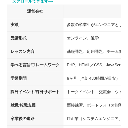
スクロールできます
運営会社
実績
多数の卒業生がエンジニアとして
受講形式
オンライン、通学
レッスン内容
基礎課題、応用課題、チーム開発
学べる言語/フレームワーク
PHP、HTML／CSS、JavaScript、
学習期間
6ヶ月（合計480時間が目安）
課外イベント/課外サポート
トークイベント、交流会、ウェビ
就職/転職支援
面接練習、ポートフォリオ指導、
卒業後の進路
IT企業（システムエンジニア、