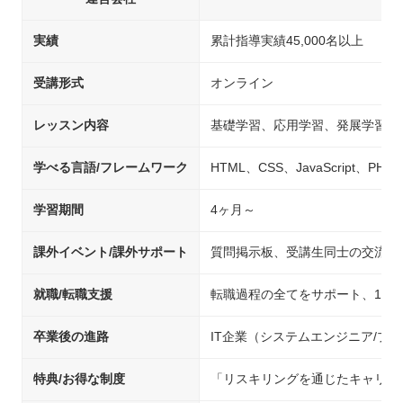
実績
累計指導実績45,000名以上
受講形式
オンライン
レッスン内容
基礎学習、応用学習、発展学習、
学べる言語/フレームワーク
HTML、CSS、JavaScript、PHP、
学習期間
4ヶ月～
課外イベント/課外サポート
質問掲示板、受講生同士の交流イ
就職/転職支援
転職過程の全てをサポート、1人
卒業後の進路
IT企業（システムエンジニア/
特典/お得な制度
「リスキリングを通じたキャリア