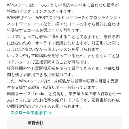
Winスクールは、一人ひとりの目的やレベルに合わせた指導が
特徴のプログラミングスクールです。
WEBデザイン・WEBプログラミングコースやプログラミング・
ネットワークコースなど、様々なコースの中から目的に合わせ
て受講するコースを選ぶことが可能です。
エリアによっては教室に通学することもできますが、奈良県内
にはないため、オンライン受講となりますが、対面形式と同じ
ように自宅にいながら個人レッスンを受けられます。
レッスン中は常時講師が見守っているため、わからないことは
リアルタイムで直接質問することが可能です。
授業時間外でも質問掲示板を使って質問できるため、些細な疑
問も残さず解消できる点が魅力です。
また、Winスクールでは、未経験から就職や転職を目指す受講
生を支援する就職・転職サポートも行っています。
転職サービス「doda」と提携し、業界最大級の求人件数から一
人ひとりに合ったお仕事を紹介しているほか、応募書類の作成
や面接対応のアドバイスも受けられます。
スクロールできます
運営会社