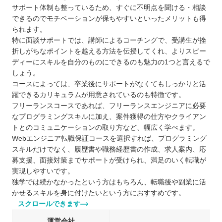
サポート体制も整っているため、すぐに不明点を聞ける・相談
できるのでモチベーションが保ちやすいといったメリットも得
られます。
特に面談サポートでは、講師によるコーチングで、受講生が挫
折しがちなポイントを越える方法を伝授してくれ、よりスピー
ディーにスキルを自分のものにできるのも魅力の1つと言えるで
しょう。
コースによっては、卒業後にサポートがなくてもしっかりと活
躍できるカリキュラムが用意されているのも特徴です。
フリーランスコースであれば、フリーランスエンジニアに必要
なプログラミングスキルに加え、案件獲得の仕方やクライアン
トとのコミュニケーションの取り方など、幅広く学べます。
Webエンジニア転職保証コースを選択すれば、プログラミング
スキルだけでなく、履歴書や職務経歴書の作成、求人案内、応
募支援、面接対策までサポートが受けられ、満足のいく転職が
実現しやすいです。
独学では続かなかったという方はもちろん、転職後や副業に活
かせるスキルを身に付けたいという方におすすめです。
スクロールできます
運営会社