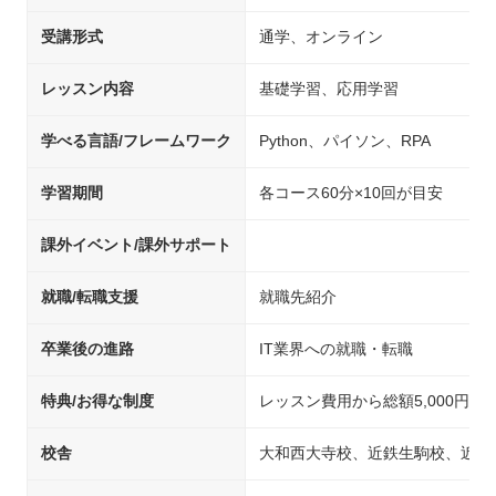
受講形式
通学、オンライン
レッスン内容
基礎学習、応用学習
学べる言語/フレームワーク
Python、パイソン、RPA
学習期間
各コース60分×10回が目安
課外イベント/課外サポート
就職/転職支援
就職先紹介
卒業後の進路
IT業界への就職・転職
特典/お得な制度
レッスン費用から総額5,000円OF
校舎
大和西大寺校、近鉄生駒校、近鉄