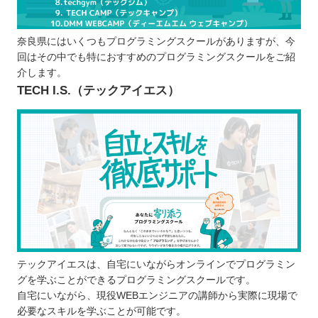
適切な料金と規約内容であるか
就職・転職に強いスクールであるか
奈良県にはいくつもプログラミングスクールがありますが、今
プログラムスクールで学習するメリット
回はその中でも特におすすめのプログラミングスクールをご紹
質問しやすいから疑問を残さない
介します。
独学と比べて学習効率が良い
TECH I.S.（テックアイエス）
ポートフォリオを作れる
IT人材に必要なスキルも学べる
プログラムスクールで学ぶ際の注意点
最終的なゴール地点を明確にする
継続して学べるスケジュールであるか確認
する
無料体験などで雰囲気や学びやすさを確認
する
奈良で自分に合ったプログラムスクールを選ぼ
テックアイエスは、自宅にいながらオンラインでプログラミン
グを学ぶことができるプログラミングスクールです。
う！
自宅にいながら、現役WEBエンジニアの講師から実際に現場で
必要なスキルを学ぶことが可能です。