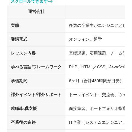
スクロールできます
運営会社
実績
多数の卒業生がエンジニアとして
受講形式
オンライン、通学
レッスン内容
基礎課題、応用課題、チーム開発
学べる言語/フレームワーク
PHP、HTML／CSS、JavaScript、
学習期間
6ヶ月（合計480時間が目安）
課外イベント/課外サポート
トークイベント、交流会、ウェビ
就職/転職支援
面接練習、ポートフォリオ指導、
卒業後の進路
IT企業（システムエンジニア、