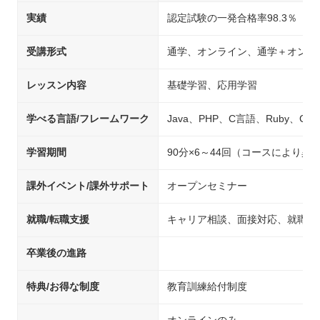
実績
認定試験の一発合格率98.3％
受講形式
通学、オンライン、通学＋オンラ
レッスン内容
基礎学習、応用学習
学べる言語/フレームワーク
Java、PHP、C言語、Ruby、C#、P
学習期間
90分×6～44回（コースにより異
課外イベント/課外サポート
オープンセミナー
就職/転職支援
キャリア相談、面接対応、就職先
卒業後の進路
特典/お得な制度
教育訓練給付制度