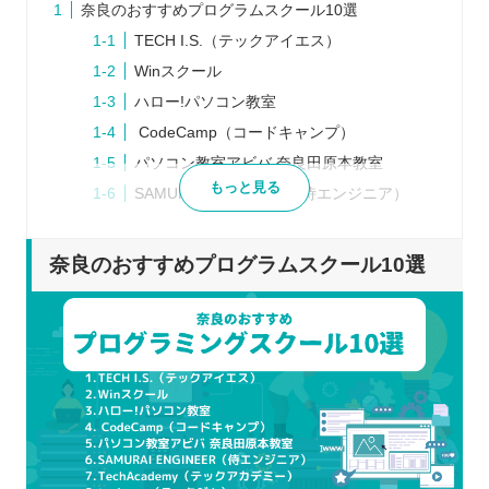
奈良のおすすめプログラムスクール10選
TECH I.S.（テックアイエス）
Winスクール
ハロー!パソコン教室
CodeCamp（コードキャンプ）
パソコン教室アビバ 奈良田原本教室
もっと見る
SAMURAI ENGINEER（侍エンジニア）
TechAcademy（テックアカデミー）
techgym（テックジム）
奈良のおすすめプログラムスクール10選
TECH CAMP（テックキャンプ）
DMM WEBCAMP（ディーエムエム ウェブ
キャンプ）
プログラムスクールを選ぶポイント
通学とオンラインのどちらで通えるのか
目標にマッチする学習ができるか
習得したい言語に対応しているのか