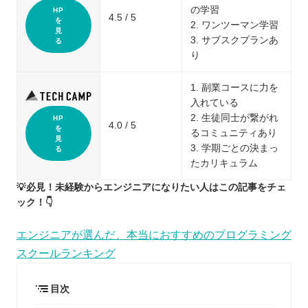
の学習
HP
4.5 / 5
を
2. ワンツーマン学習
見
3. サブスクプランあ
る
り
1. 副業コースに力を
入れている
2. 生徒同士が繋がれ
HP
4.0 / 5
を
るコミュニティあり
見
3. 学期ごとの決まっ
る
たカリキュラム
💡必見！未経験からエンジニアになりたい人はこの記事をチェ
ック！👇
エンジニアが選んだ、本当におすすめのプログラミング
スクールランキング
目次