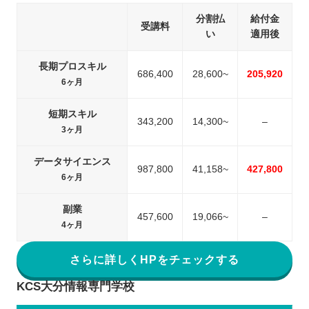
分割払
給付金
受講料
い
適用後
長期プロスキル
686,400
28,600~
205,920
6ヶ月
短期スキル
343,200
14,300~
–
3ヶ月
データサイエンス
987,800
41,158~
427,800
6ヶ月
副業
457,600
19,066~
–
4ヶ月
さらに詳しくHPをチェックする
KCS大分情報専門学校