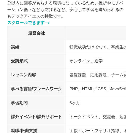
分以内に回答がもらえる環境になっているため、挫折やモチベ
ーション低下なども防げるなど、安心して学習を進められるの
もテックアイエスの特徴です。
スクロールできます
運営会社
実績
転職成功だけでなく、卒業生の様
受講形式
オンライン、通学
レッスン内容
基礎課題、応用課題、チーム開発
学べる言語/フレームワーク
PHP、HTML／CSS、JavaScript、
学習期間
6ヶ月
課外イベント/課外サポート
トークイベント、交流会、勉強会
就職/転職支援
面接・ポートフォリオ指導、キャ