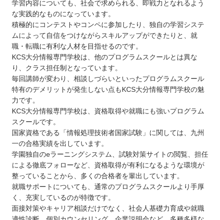
学習内容についても、社会で求められる、即戦力となれるよう
な実践的なものになっています。
積極的にコンテストやコンペに参加したり、独自の学習システ
ムによって自信をつけながらスキルアップができたりと、就
職・転職に有利な人材を目指せるのです。
KCS大分情報専門学校は、他のプログラムスクールとは異な
り、クラス担任制となっています。
毎回講師が変わり、相談しづらいといったプログラムスクール
特有のデメリットが発生しない点もKCS大分情報専門学校の魅
力です。
KCS大分情報専門学校は、資格取得や就職にも強いプログラム
スクールです。
国家資格である「情報処理技術者国家試験」に関しては、九州
一の合格実績を出しています。
学園独自のeラーニングシステム、試験対策サイトの閲覧、担任
による徹底フォローなど、資格取得が有利になるような環境が
整っていることから、多くの合格者を輩出しています。
就職サポートについても、通常のプログラムスクールより手厚
く、充実しているのが特徴です。
面接対策やキャリア相談だけでなく、社会人基礎力育成や就職
適性診断、個別カウンセリング、企業説明会など、多種多様な