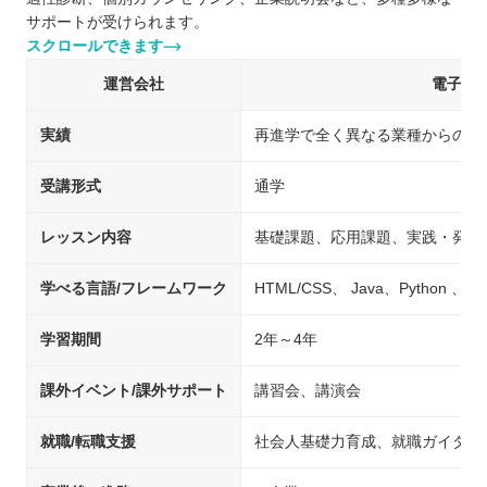
サポートが受けられます。
スクロールできます
運営会社
電子開
実績
再進学で全く異なる業種からの就
受講形式
通学
レッスン内容
基礎課題、応用課題、実践・発展
学べる言語/フレームワーク
HTML/CSS、 Java、Python 、C 
学習期間
2年～4年
課外イベント/課外サポート
講習会、講演会
就職/転職支援
社会人基礎力育成、就職ガイダン