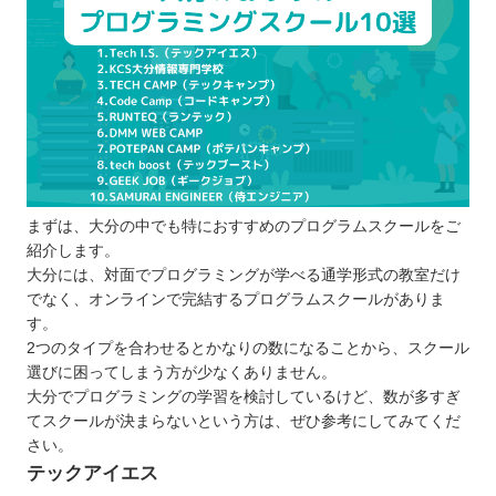
プログラムスクールを選ぶポイント
目的に合った学習ができるか
学習したい言語は学べるか
受講形式はオンラインと通学のどちらか
キャリアサポートは行っているか
自分の予算に合わせて学べるか
プログラムスクールで学習するメリット
まずは、大分の中でも特におすすめのプログラムスクールをご
短期間で効率的に学べる
紹介します。
プロの講師からアドバイスをもらえる
大分には、対面でプログラミングが学べる通学形式の教室だけ
給付金制度を活用できる
でなく、オンラインで完結するプログラムスクールがありま
す。
実践に役立つスキルや知識を習得できる
2つのタイプを合わせるとかなりの数になることから、スクール
プログラムスクールで学ぶ際の注意点
選びに困ってしまう方が少なくありません。
目的は明確にすることが大切
大分でプログラミングの学習を検討しているけど、数が多すぎ
続けやすいスクールを選ぶ
てスクールが決まらないという方は、ぜひ参考にしてみてくだ
さい。
契約前に体験レッスンを受講する
テックアイエス
大分で自分に合ったプログラムスクールを選ぼ