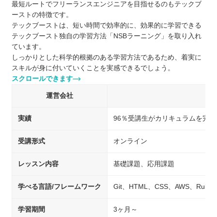
最短ルートでフリーランスエンジニアを目指せるのもテックブ
ーストの特徴です。
テックブーストは、短い時間で効率的に、効果的に学習できる
テックブースト独自の学習方法「NSBラーニング」を取り入れ
ています。
しっかりとした科学的根拠のある学習方法であるため、着実に
スキルが身に付いていくことを実感できるでしょう。
スクロールできます
運営会社
実績
96％受講生がカリキュラムを完遂
受講形式
オンライン
レッスン内容
基礎課題、応用課題
学べる言語/フレームワーク
Git、HTML、CSS、AWS、Ruby、P
学習期間
3ヶ月～