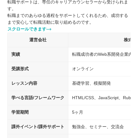
転職サポートは、専任のキャリアカウンセラーから受けられま
す。
転職までのあらゆる過程をサポートしてくれるため、成功する
まで安心して転職活動に取り組めるのです。
スクロールできます
運営会社
株式会
実績
転職成功者のWeb系開発企業内定率
受講形式
オンライン
レッスン内容
基礎学習、模擬開発
学べる言語/フレームワーク
HTML/CSS、JavaScript、Ruby
学習期間
5ヶ月
課外イベント/課外サポート
勉強会、セミナー、交流会