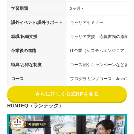
学習期間
2ヶ月～
課外イベント/課外サポート
キャリアセミナー
就職/転職支援
キャリア支援、応募書類の添削、
卒業後の進路
IT企業（システムエンジニア、
特典/お得な制度
コース割引キャンペーンなど多数
コース
プログラミングコース、Javaマ
さらに詳しく公式HPを見る
RUNTEQ（ランテック）