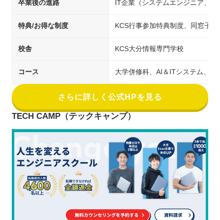
卒業後の進路
IT企業（システムエンジニア、
特典/お得な制度
KCS行事参加特典制度、同窓子
校舎
KCS大分情報専門学校
コース
大学併修科、AI＆ITシステム、ゲ
さらに詳しく公式HPを見る
TECH CAMP（テックキャンプ）