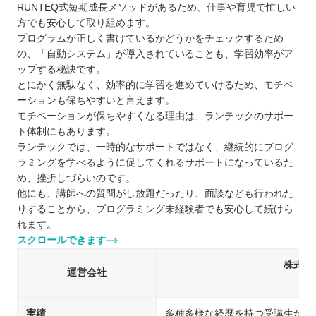
RUNTEQ式短期成長メソッドがあるため、仕事や育児で忙しい
方でも安心して取り組めます。
プログラムが正しく書けているかどうかをチェックするため
の、「自動システム」が導入されていることも、学習効率がア
ップする秘訣です。
とにかく無駄なく、効率的に学習を進めていけるため、モチベ
ーションも保ちやすいと言えます。
モチベーションが保ちやすくなる理由は、ランテックのサポー
ト体制にもあります。
ランテックでは、一時的なサポートではなく、継続的にプログ
ラミングを学べるように促してくれるサポートになっているた
め、挫折しづらいのです。
他にも、講師への質問がし放題だったり、面談なども行われた
りすることから、プログラミング未経験者でも安心して続けら
れます。
スクロールできます
株式会
運営会社
（S
実績
多種多様な経歴を持つ受講生が転