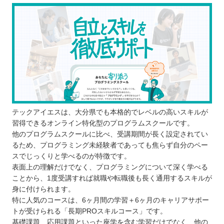
う！
自分の住んでるエリアでプログラミングスクールを
探したい⭐️
北海道 / 東北
関東
中部
近畿
中国
テックアイエスは、大分県でも本格的でレベルの高いスキルが
四国
習得できるオンライン特化型のプログラムスクールです。
九州 / 沖縄
他のプログラムスクールに比べ、受講期間が長く設定されてい
るため、プログラミング未経験者であっても焦らず自分のペー
スでじっくりと学べるのが特徴です。
表面上の理解だけでなく、プログラミングについて深く学べる
ことから、1度受講すれば就職や転職後も長く通用するスキルが
身に付けられます。
特に人気のコースは、6ヶ月間の学習＋6ヶ月のキャリアサポー
トが受けられる「長期PROスキルコース」です。
基礎課題、応用課題といった座学を含む学習だけでなく、他の