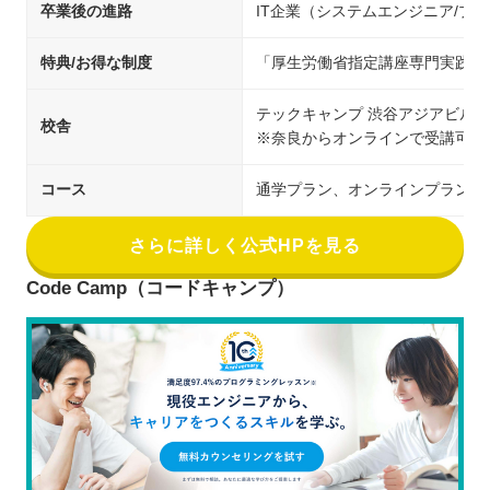
卒業後の進路
IT企業（システムエンジニア/
特典/お得な制度
「厚生労働省指定講座専門実践教
テックキャンプ 渋谷アジアビル校
校舎
※奈良からオンラインで受講可能
コース
通学プラン、オンラインプラン
さらに詳しく公式HPを見る
Code Camp（コードキャンプ）