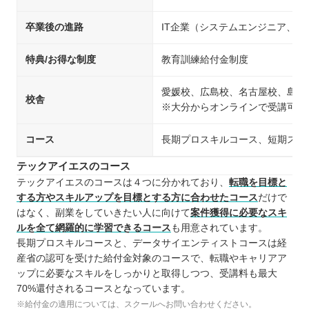
卒業後の進路
IT企業（システムエンジニア、
特典/お得な制度
教育訓練給付金制度
愛媛校、広島校、名古屋校、島根
校舎
※大分からオンラインで受講可能
コース
長期プロスキルコース、短期スキ
テックアイエスのコース
テックアイエスのコースは４つに分かれており、
転職を目標と
する方やスキルアップを目標とする方に合わせたコース
だけで
はなく、副業をしていきたい人に向けて
案件獲得に必要なスキ
ルを全て網羅的に学習できるコース
も用意されています。
長期プロスキルコースと、データサイエンティストコースは経
産省の認可を受けた給付金対象のコースで、転職やキャリアア
ップに必要なスキルをしっかりと取得しつつ、受講料も最大
70%還付されるコースとなっています。
※給付金の適用については、スクールへお問い合わせください。