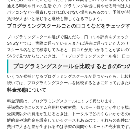
パソコン教室アビバ 沖縄校
通える時間や日々の生活でプログラミング学習に費やせる時間は人
CODE BASE OKINAWA
パソコンなどへ投資しなければいけない場合もあるので、予算や時
負担が大きいと感じると継続も難しくなるでしょう。
DMM WEBCAMP
プログラミングスクールごとの口コミなどをチェック
SUNABACOプログラミングスクール
【沖縄】子ども向けのおすすめプログラミングスクール3選
プログラミングスクール選びで悩んだら、口コミや評判をチェック
SNSなどでは、実際に通っている人または過去に通っていた人の
プロクラ
スクール名などで検索してみると、口コミが見つかることが多いの
kidz8
SNSで見つからないときは、「（プログラミングスクール名） 口
デジタネ プログラミング教室
プログラミングスクールを比較するときの5つ
自分にあったスクールを選ぼう
いくつか候補となるプログラミングスクールが見つかったら、比較
続いては、プログラミングスクールを比較するときに知っておきた
料金形態について
料金形態は、プログラミングスクールによって異なります。
受講費の他にシステム利用料や教材費、サポート費などが生じる場
受講費以外の費用が生じるときは、トータルでどのくらいかかるの
解約金や違約金を設定しているケースもあるので、それらの条件に
費用で大きな差が生まれるのは学習の期間やサポートの充実度です