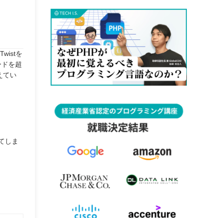
istを
ードを超
えてい
てしま