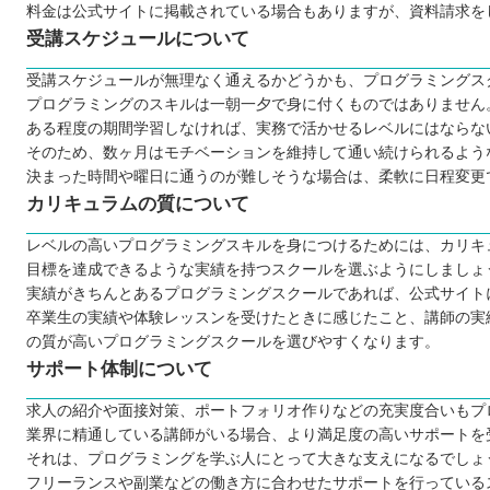
料金は公式サイトに掲載されている場合もありますが、資料請求を
受講スケジュールについて
受講スケジュールが無理なく通えるかどうかも、プログラミングス
プログラミングのスキルは一朝一夕で身に付くものではありません
ある程度の期間学習しなければ、実務で活かせるレベルにはならな
そのため、数ヶ月はモチベーションを維持して通い続けられるよう
決まった時間や曜日に通うのが難しそうな場合は、柔軟に日程変更
カリキュラムの質について
レベルの高いプログラミングスキルを身につけるためには、カリキ
目標を達成できるような実績を持つスクールを選ぶようにしましょ
実績がきちんとあるプログラミングスクールであれば、公式サイト
卒業生の実績や体験レッスンを受けたときに感じたこと、講師の実
の質が高いプログラミングスクールを選びやすくなります。
サポート体制について
求人の紹介や面接対策、ポートフォリオ作りなどの充実度合いもプ
業界に精通している講師がいる場合、より満足度の高いサポートを
それは、プログラミングを学ぶ人にとって大きな支えになるでしょ
フリーランスや副業などの働き方に合わせたサポートを行っている