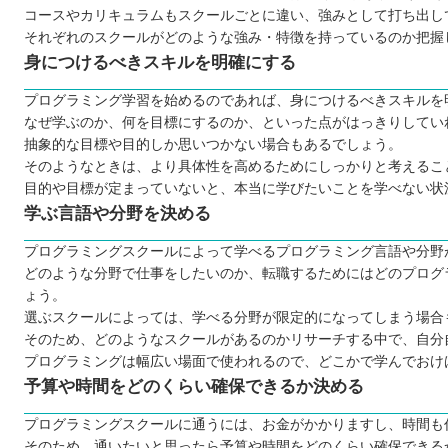
独学よりも挫折しにくい
コースやカリキュラムもスクールごとに違い、強みとして打ち出し
それぞれのスクールがどのような強み・特徴を持っているのか把握
目的に合う言語を学べる
身につけるべきスキルを明確にする
仲間と支え合えるからモチベーションを維持できる
仕事で役立つスキルが身に付く
プログラミング学習を始めるのであれば、身につけるべきスキルを
プログラミングスクールに通う3つのデメリット
なぜ学ぶのか、何を目標にするのか、といった点がはっきりしてい
抽象的な目標や目的しか思いつかない場合もあるでしょう。
月謝の支払いが負担だと感じてしまう場合がある
そのようなときは、より具体性を高めるためにしっかりと考えるこ
絶対に就職できるわけではない
目的や目標が定まっていないと、本当に学びたいことを学べない状
学ぶ言語や分野を決める
レッスンの時間が時間割のように決まっている
プログラミングスクールによって学べるプログラミング言語や分野
どんなプログラミング言語を学ぶのが良いのか
どのような分野で仕事をしたいのか、転職するためにはどのプログ
子ども向けと大人向けにプログラミングスクールに違いは
ょう。
選ぶスクールによっては、学べる分野が限定的になってしまう場合
お得にプログラミングスクールに通える制度
そのため、どのようなスクールがあるのかリサーチする中で、自分
プログラミングスクールで挫折しないために
プログラミングは幅広い場面で使われるので、どこかで学んでおけ
TECH I.S.（テックアイエス）
予算や時間をどのくらい確保できるか決める
TechAcademy（侍エンジニア）
プログラミングスクールに通うには、お金がかかりますし、時間も
TechAcademy（テックアカデミー）
そのため、通いたいと思ったら予算や時間をどのくらい確保できる