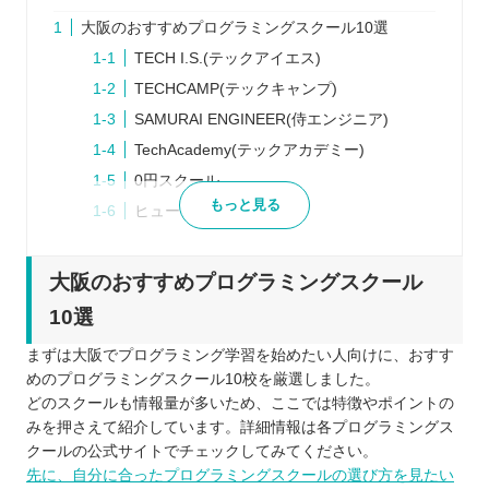
大阪のおすすめプログラミングスクール10選
TECH I.S.(テックアイエス)
TECHCAMP(テックキャンプ)
SAMURAI ENGINEER(侍エンジニア)
TechAcademy(テックアカデミー)
0円スクール
もっと見る
ヒューマンアカデミー
Winスクール
KENスクール
大阪のおすすめプログラミングスクール
CodeCamp
10選
パソコン教室アビバ
まずは大阪でプログラミング学習を始めたい人向けに、おすす
noa
めのプログラミングスクール10校を厳選しました。
プログラミングスクールを選ぶ5つのポイント
どのスクールも情報量が多いため、ここでは特徴やポイントの
1)自分の目的に合っているか
みを押さえて紹介しています。詳細情報は各プログラミングス
クールの公式サイトでチェックしてみてください。
2)学びたい言語に対応しているか
先に、自分に合ったプログラミングスクールの選び方を見たい
3)受講方法はオンラインか通学か