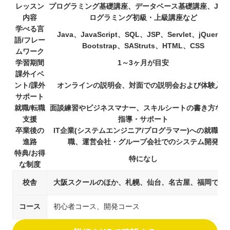
レッスン
プログラミング基礎講座、データベース基礎講座、Jav
内容
ログラミング初級・上級講座など
学べる言
Java、JavaScript、SQL、JSP、Servlet、jQuery、
語/フレー
Bootstrap、SAStruts、HTML、CSS
ムワーク
学習期間
1～3ヶ月が目安
課外イベ
ント/課外
オンラインの説明会、対面での説明会および体験入学
サポート
就職/転職
面談練習やビジネスマナー、スキルシートの書き方など
支援
指導・サポート
卒業後の
IT企業(システムエンジニア/プログラマー)への就職・
進路
職、運営会社・グループ会社でのシステム開発
特典/お得
特になし
な制度
校舎
大阪スクールのほか、札幌、仙台、名古屋、福岡で展
コース
初心者コース、開発コース