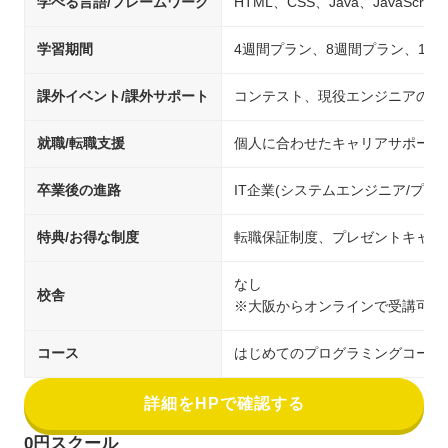
学べる言語/フレームワーク
HTML、CSS、Java、JavaScript、
学習期間
4週間プラン、8週間プラン、12
課外イベント/課外サポート
コンテスト、現役エンジニアのチ
就職/転職支援
個人に合わせたキャリアサポート(
卒業後の進路
IT企業(システムエンジニア/プ
特典/お得な制度
転職保証制度、プレゼントキャンペ
なし
校舎
※大阪からオンラインで受講可能
コース
はじめてのプログラミングコース、は
詳細をHPで確認する
0円スクール