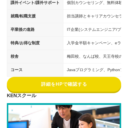
課外イベント/課外サポート
個別カウンセリング、無料体験、
就職/転職支援
担当講師とキャリアカウンセラー
卒業後の進路
IT企業(システムエンジニア/プロ
特典/お得な制度
入学金半額キャンペーン、eラー
校舎
梅田校、なんば校、天王寺校のほ
コース
Javaプログラミング、Python
詳細をHPで確認する
KENスクール