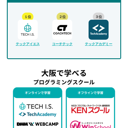
１位
２位
３位
テックアイエス
コーチテック
テックアカデミー