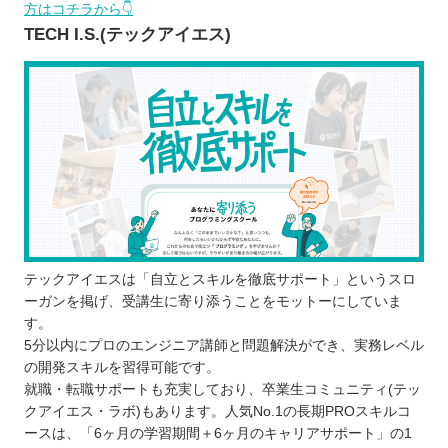
方はコチラから👇
4)就職・転職のサポート体制は万全か
TECH I.S.(テックアイエス)
5)料金や規約は適切か
プログラミングスクールで学習するメリット
効率のよいプログラミング学習ができる
自力では理解しにくいところを質問できる
ポートフォリオを制作できる
エンジニアに必要なスキルが幅広く学べる
プログラミングスクールで学ぶ際の注意点
プログラムを学ぶ目的を明確にする
継続して学習できるかよく検討する
テックアイエスは「自立とスキルを徹底サポート」というスロ
ーガンを掲げ、受講生に寄り添うことをモットーにしていま
無料体験などで学びやすいか確認する
す。
大阪で自分に合ったプログラミングスクールを選ぼ
5分以内にプロのエンジニア講師と問題解決ができ、実務レベル
う！
の開発スキルを習得可能です。
就職・転職サポートも充実しており、卒業生コミュニティ(テッ
クアイエス・ラボ)もあります。人気No.1の長期PROスキルコ
ースは、「6ヶ月の学習期間＋6ヶ月のキャリアサポート」の1