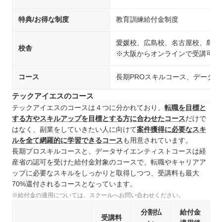
特典/お得な制度
教育訓練給付金制度
愛媛校、広島校、名古屋校、島根
校舎
※大阪からオンラインで受講可能
コース
長期PROスキルコース、データ
テックアイエスのコース
テックアイエスのコースは４つに分かれており、
転職を目標と
する方やスキルアップを目標とする方に合わせたコース
だけで
はなく、副業をしていきたい人に向けて
案件獲得に必要なスキ
ルを全て網羅的に学習できるコース
も用意されています。
長期プロスキルコースと、データサイエンティストコースは経
産省の認可を受けた給付金対象のコースで、転職やキャリアア
ップに必要なスキルをしっかりと取得しつつ、受講料も最大
70%還付されるコースとなっています。
※給付金の適用については、スクールへお問い合わせください。
分割払
給付金
受講料