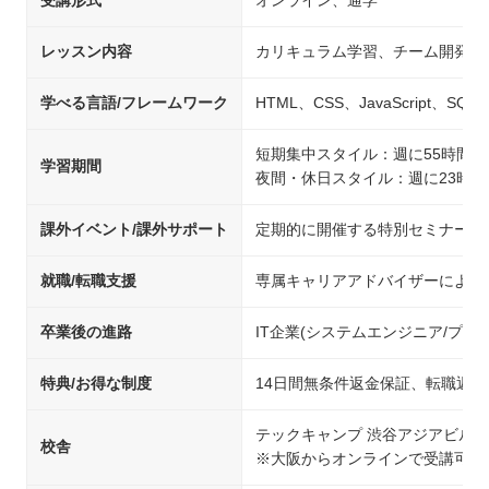
受講形式
オンライン、通学
レッスン内容
カリキュラム学習、チーム開発、
学べる言語/フレームワーク
HTML、CSS、JavaScript、SQL、
短期集中スタイル：週に55時間が
学習期間
夜間・休日スタイル：週に23時間
課外イベント/課外サポート
定期的に開催する特別セミナーや
就職/転職支援
専属キャリアアドバイザーによる
卒業後の進路
IT企業(システムエンジニア/プ
特典/お得な制度
14日間無条件返金保証、転職返
テックキャンプ 渋谷アジアビル校
校舎
※大阪からオンラインで受講可能