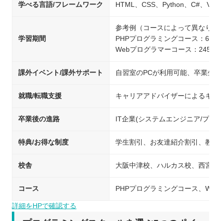
学べる言語/フレームワーク
HTML、CSS、Python、C#、VB、J
参考例（コースによって異なりま
学習期間
PHPプログラミングコース：66時
Webプログラマーコース：245.5
課外イベント/課外サポート
自習室のPCが利用可能、卒業生
就職/転職支援
キャリアアドバイザーによるキャ
卒業後の進路
IT企業(システムエンジニア/プロ
特典/お得な制度
学生割引、お友達紹介割引、教育
校舎
大阪中津校、ハルカス校、西宮北
コース
PHPプログラミングコース、WEBプ
詳細をHPで確認する