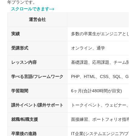
年プランです。
スクロールできます
運営会社
株
実績
多数の卒業生がエンジニアとして
受講形式
オンライン、通学
レッスン内容
基礎課題、応用課題、チーム開発
学べる言語/フレームワーク
PHP、HTML、CSS、SQL、Git、Jav
学習期間
6ヶ月(合計480時間が目安)
課外イベント/課外サポート
トークイベント、ウェビナー、交
就職/転職支援
面接練習、ポートフォリオ指導、
卒業後の進路
IT企業(システムエンジニア/プ