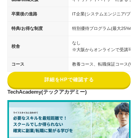
卒業後の進路
IT企業(システムエンジニア/プ
特典/お得な制度
特別優待プログラム(最大25%O
なし
校舎
※大阪からオンラインで受講可能
コース
教養コース、転職保証コース(We
詳細をHPで確認する
TechAcademy(テックアカデミー)