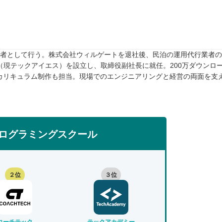
任者として行う。株式会社ウィルゲートを退社後、民泊の運用代行業者のTw
rive（現テックアイエス）を設立し、取締役副社長に就任。200万ダウンロ
カリキュラム制作も担当。現場でのエンジニアリングと経営の両面を支
ログラミングスクール
２位
３位
コーチテック
テックアカデミー