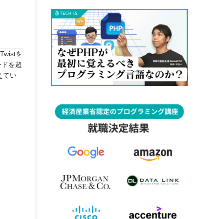
istを
ードを超
えてい