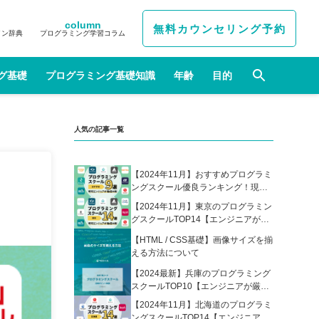
column
無料カウンセリング予約
イン辞典
プログラミング学習コラム
グ基礎
プログラミング基礎知識
年齢
目的
人気の記事一覧
【2024年11月】おすすめプログラミ
ングスクール優良ランキング！現役
エンジニアが選んだ人気プログラミ
【2024年11月】東京のプログラミン
ングスクールの比較表あり
グスクールTOP14【エンジニアが厳
選】
【HTML / CSS基礎】画像サイズを揃
える方法について
【2024最新】兵庫のプログラミング
スクールTOP10【エンジニアが厳
選】
【2024年11月】北海道のプログラミ
ングスクールTOP14【エンジニアが