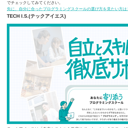
noa
でチェックしてみてください。
先に、自分に合ったプログラミングスクールの選び方を見たい方はコ
プログラミングスクールを選ぶ5つのポイント
TECH I.S.(テックアイエス)
1)自分の目的に合っているか
2)学びたい言語に対応しているか
3)受講方法はオンラインか通学か
4)就職・転職のサポート体制は万全か
5)料金や規約は適切か
プログラミングスクールで学習するメリット
効率のよいプログラミング学習ができる
自力では理解しにくいところを質問できる
ポートフォリオを制作できる
エンジニアに必要なスキルが幅広く学べる
プログラミングスクールで学ぶ際の注意点
プログラムを学ぶ目的を明確にする
継続して学習できるかよく検討する
無料体験などで学びやすいか確認する