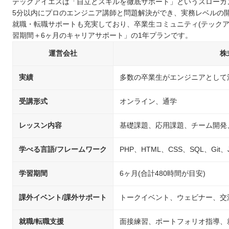
テックアイエスは「自立とスキルを徹底サポート」というスローガ
大阪で自分に合ったプログラミングスクールを選ぼう！
5分以内にプロのエンジニア講師と問題解決ができ、実務レベルの
就職・転職サポートも充実しており、卒業生コミュニティ(テックアイ
習期間＋6ヶ月のキャリアサポート」の1年プランです。
運営会社
株
実績
多数の卒業生がエンジニアとして
受講形式
オンライン、通学
レッスン内容
基礎課題、応用課題、チーム開発
学べる言語/フレームワーク
PHP、HTML、CSS、SQL、Git、Jav
学習期間
6ヶ月(合計480時間が目安)
課外イベント/課外サポート
トークイベント、ウェビナー、交
就職/転職支援
面接練習、ポートフォリオ指導、