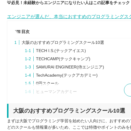
💡必見！未経験からエンジニアになりたい人はこの記事をチェック！
エンジニアが選んだ、本当におすすめのプログラミングス
目次
大阪のおすすめプログラミングスクール10選
TECH I.S.(テックアイエス)
TECHCAMP(テックキャンプ)
SAMURAI ENGINEER(侍エンジニア)
TechAcademy(テックアカデミー)
0円スクール
ヒューマンアカデミー
Winスクール
KENスクール
大阪のおすすめプログラミングスクール10選
CodeCamp
まずは大阪でプログラミング学習を始めたい人向けに、おすすめの
パソコン教室アビバ
どのスクールも情報量が多いため、ここでは特徴やポイントのみを