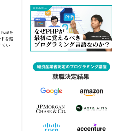
istを
ードを超
えてい