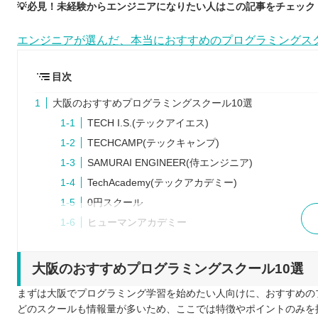
💡必見！未経験からエンジニアになりたい人はこの記事をチェック！
エンジニアが選んだ、本当におすすめのプログラミングス
目次
大阪のおすすめプログラミングスクール10選
TECH I.S.(テックアイエス)
TECHCAMP(テックキャンプ)
SAMURAI ENGINEER(侍エンジニア)
TechAcademy(テックアカデミー)
0円スクール
ヒューマンアカデミー
Winスクール
KENスクール
大阪のおすすめプログラミングスクール10選
CodeCamp
まずは大阪でプログラミング学習を始めたい人向けに、おすすめの
パソコン教室アビバ
どのスクールも情報量が多いため、ここでは特徴やポイントのみを