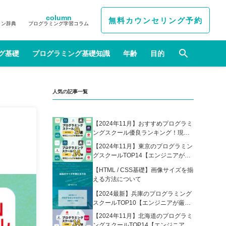
column
無料カウンセリング予約
イン辞典
プログラミング学習コラム
グ基礎
プログラミング基礎知識
年齢
目的
人気の記事一覧
【2024年11月】おすすめプログラミ
ングスクール優良ランキング！現役
エンジニアが選んだ人気プログラミ
【2024年11月】東京のプログラミン
ングスクールの比較表あり
グスクールTOP14【エンジニアが厳
選】
【HTML / CSS基礎】画像サイズを揃
える方法について
【2024最新】兵庫のプログラミング
スクールTOP10【エンジニアが厳
選】
【2024年11月】北海道のプログラミ
ングスクールTOP14【エンジニアが