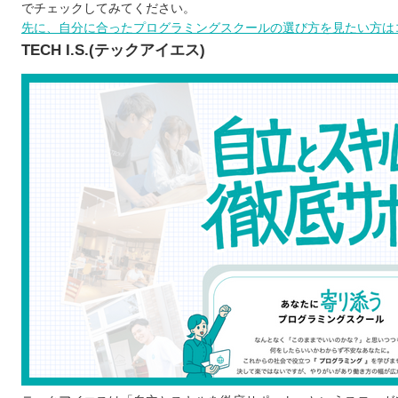
noa
でチェックしてみてください。
先に、自分に合ったプログラミングスクールの選び方を見たい方はコ
プログラミングスクールを選ぶ5つのポイント
TECH I.S.(テックアイエス)
1)自分の目的に合っているか
2)学びたい言語に対応しているか
3)受講方法はオンラインか通学か
4)就職・転職のサポート体制は万全か
5)料金や規約は適切か
プログラミングスクールで学習するメリット
効率のよいプログラミング学習ができる
自力では理解しにくいところを質問できる
ポートフォリオを制作できる
エンジニアに必要なスキルが幅広く学べる
プログラミングスクールで学ぶ際の注意点
プログラムを学ぶ目的を明確にする
継続して学習できるかよく検討する
無料体験などで学びやすいか確認する