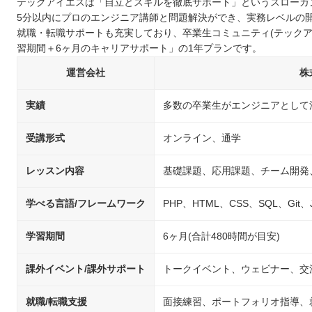
テックアイエスは「自立とスキルを徹底サポート」というスローガ
大阪で自分に合ったプログラミングスクールを選ぼう！
5分以内にプロのエンジニア講師と問題解決ができ、実務レベルの
就職・転職サポートも充実しており、卒業生コミュニティ(テックアイ
習期間＋6ヶ月のキャリアサポート」の1年プランです。
運営会社
株
実績
多数の卒業生がエンジニアとして
受講形式
オンライン、通学
レッスン内容
基礎課題、応用課題、チーム開発
学べる言語/フレームワーク
PHP、HTML、CSS、SQL、Git、Jav
学習期間
6ヶ月(合計480時間が目安)
課外イベント/課外サポート
トークイベント、ウェビナー、交
就職/転職支援
面接練習、ポートフォリオ指導、