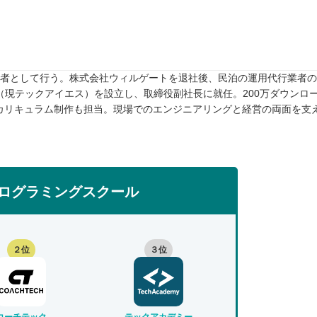
任者として行う。株式会社ウィルゲートを退社後、民泊の運用代行業者のTw
rive（現テックアイエス）を設立し、取締役副社長に就任。200万ダウンロ
カリキュラム制作も担当。現場でのエンジニアリングと経営の両面を支
ログラミングスクール
２位
３位
コーチテック
テックアカデミー