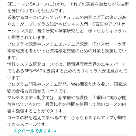
SEコースとSAコースに分かれ、それぞれ実習を重ねながら技術
を身に付けていく仕組みです。
必修するコースによってカリキュラムの内容に若干の違いがあ
りますが、プログラム設計やビジネス入門、C言語やアプリケ
ーション演習、自由研究や卒業研究など、様々なカリキュラム
が用意されています。
プログラマ認定やシステムエンジニア認定、ITパスポートや基
本情報技術者といった資格検定突破のための対策も実施してい
ます。
情報システム研究コースでは、情報処理産業界のエキスパート
でもあるSEやSADを要請するためのカリキュラムが用意されて
います。
プログラム開発やシステム開発、Web開発能力を養い、国家試
験の合格も目指せるコースです。
マルチスタディ制度では、始業前や放課後、土曜日に施設が開
放されているので、授業以外の時間を使用して他のコースの内
容を勉強することができます。
コースの枠を超えて学べるので、さらなるスキルアップが期待
できるスクールです。
スクロールできます