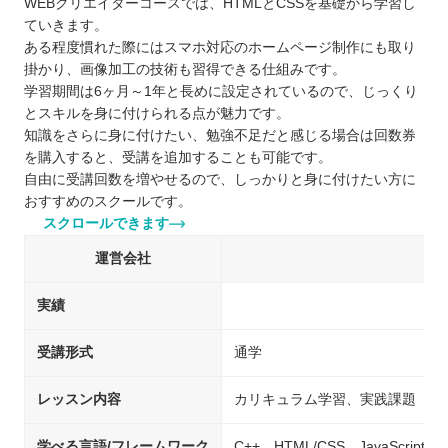
WEBクリエイターコースでは、HTMLとCSSを基礎から学習し
ていきます。
ある程度慣れた際にはスマホ対応のホームページ制作にも取り
掛かり、画像加工の技術も習得できる仕組みです。
学習期間は6ヶ月～1年と長めに設定されているので、じっくり
とスキルを身に付けられる点が魅力です。
知識をさらに身に付けたい、勉強不足だと感じる場合は回数券
を購入すると、受講を追加することも可能です。
自由に受講回数を増やせるので、しっかりと身に付けたい方に
おすすめのスクールです。
スクロールできます
運営会社
実績
受講形式
通学
レッスン内容
カリキュラム学習、実践課題
学べる言語/フレームワーク
C++、HTML/CSS、JavaScript 、