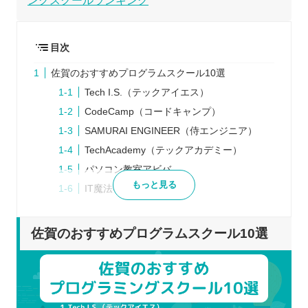
ングスクールランキング
目次
佐賀のおすすめプログラムスクール10選
Tech I.S.（テックアイエス）
CodeCamp（コードキャンプ）
SAMURAI ENGINEER（侍エンジニア）
TechAcademy（テックアカデミー）
パソコン教室アビバ
もっと見る
IT魔法学校プリズム
唐津ビジネスカレッジ
佐賀コンピュータ専門学校
佐賀のおすすめプログラムスクール10選
デジハリオンライン
techgym（テックジム）
プログラムスクールを選ぶポイント
受講方法は通学とオンラインのどちらか