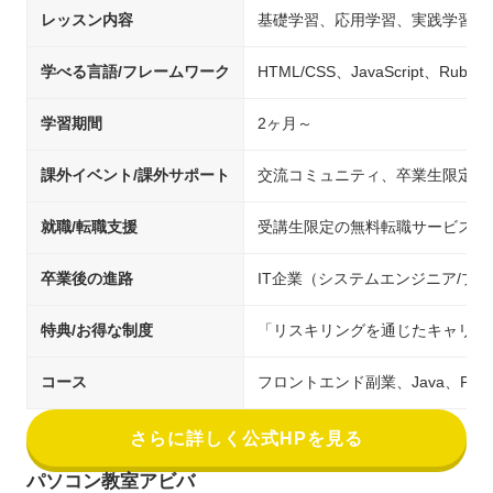
レッスン内容
基礎学習、応用学習、実践学習
学べる言語/フレームワーク
HTML/CSS、JavaScript、Ruby
学習期間
2ヶ月～
課外イベント/課外サポート
交流コミュニティ、卒業生限定コ
就職/転職支援
受講生限定の無料転職サービス
卒業後の進路
IT企業（システムエンジニア/
特典/お得な制度
「リスキリングを通じたキャリア
コース
フロントエンド副業、Java、PHP
さらに詳しく公式HPを見る
パソコン教室アビバ