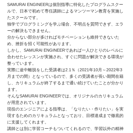
SAMURAI ENGINEERは個別指導に特化したプログラムスクー
ルで、日本で初めて専任講師によるマンツーマン教育を実施し
たスクールです。
独学でプログラミングを学ぶ場合、不明点を質問できず、エラ
ーの解決もできません。
分からない部分が多ければモチベーションも維持できないた
め、挫折を招く可能性があります。
しかし、SAMURAI ENGINEERであれば一人ひとりのレベルに
合わせたレッスンが実施され、すぐに問題が解決できる環境が
整っています。
実際に途中離脱をした受講者は2.1％（2021年10月～2022年3
月までの間）となっているので、多くの受講者が長い期間在籍
し、カリキュラムが終了するまで通い続けていたことが分かり
ます。
そんなSAMURAI ENGINEERでは、オリジナルのカリキュラム
が用意されています。
現役のエンジニアによる指導は、「なりたい・作りたい」を実
現するためのカリキュラムとなっており、目標達成まで徹底的
に支援してくれます。
講師とは別に学習コーチもついてくれるので、学習以外の精神