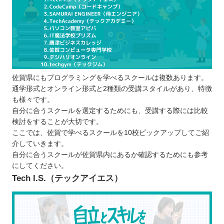
料金や規約に問題はないか
希望する言語を学べるか
就・転職のサポート体制は整っているか
目的に合う学びを得られるか
プログラムスクールで学習するメリット
佐賀県にもプログラミングを学べるスクールは複数あります。
独学だとわかりにくい部分を講師や仲間に
通学形式とオンライン形式と2種類の受講スタイルがあり、特徴
聞ける
も様々です。
ポートフォリオの制作が可能
自分に合うスクールを選定するためにも、受講する際には比較
検討をすることが大切です。
効率的に学べる
ここでは、佐賀で学べるスクールを10校ピックアップしてご紹
現場で活かせる知識やスキルが身に付く
介していきます。
プログラムスクールで学ぶ際の注意点
自分に合うスクールが佐賀県内にあるか確認するためにも参考
継続学習ができそうか見極める
にしてください。
Tech I.S.（テックアイエス）
無料体験や説明会に参加してみる
「なぜ学ぶのか」ということを明確にする
佐賀で自分に合ったプログラムスクールを選ぼ
う！