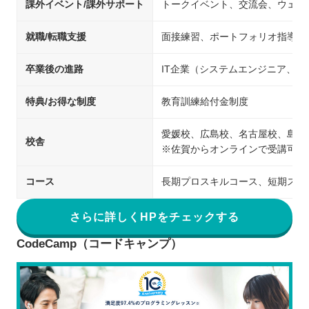
課外イベント/課外サポート
トークイベント、交流会、ウェビ
就職/転職支援
面接練習、ポートフォリオ指導、
卒業後の進路
IT企業（システムエンジニア、
特典/お得な制度
教育訓練給付金制度
愛媛校、広島校、名古屋校、島根
校舎
※佐賀からオンラインで受講可能
コース
長期プロスキルコース、短期スキ
さらに詳しくHPをチェックする
CodeCamp（コードキャンプ）