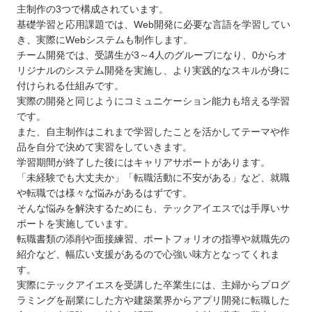
主制作の3つで構成されています。
基礎学習と応用課題では、Web開発に必要な言語を学習してい
き、実際にWebシステムも制作します。
チーム開発では、受講生が3～4人のグループになり、0からオ
リジナルのシステム開発を実施し、より実践的なスキルが身に
付けられる仕組みです。
実際の開発と同じようにコミュニケーション能力も培える学習
です。
また、自主制作はこれまで学習したことを活かしてテーマや作
品を自分で決めて実習をしていきます。
学習期間が終了した後にはキャリアサポートがあります。
「未経験でも大丈夫か」「転職活動に不安がある」など、就職
や転職では様々な悩みがあるはずです。
そんな悩みを解決するためにも、テックアイエスでは手厚いサ
ポートを実施しています。
転職書類の添削や面接練習、ポートフォリオの指導や就職先の
紹介など、幅広い支援があるので心強い味方となってくれま
す。
実際にテックアイエスを受講した卒業生には、主婦からプログ
ラミングを副業にした方や建築業界からアプリ開発に転職した