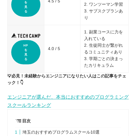
4.5 / 5
を
2. ワンツーマン学習
見
3. サブスクプランあ
る
り
1. 副業コースに力を
入れている
2. 生徒同士が繋がれ
HP
4.0 / 5
を
るコミュニティあり
見
3. 学期ごとの決まっ
る
たカリキュラム
💡必見！未経験からエンジニアになりたい人はこの記事をチェ
ック！👇
エンジニアが選んだ、本当におすすめのプログラミング
スクールランキング
目次
埼玉のおすすめプログラムスクール10選