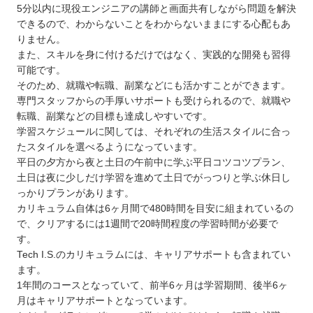
5分以内に現役エンジニアの講師と画面共有しながら問題を解決
できるので、わからないことをわからないままにする心配もあ
りません。
また、スキルを身に付けるだけではなく、実践的な開発も習得
可能です。
そのため、就職や転職、副業などにも活かすことができます。
専門スタッフからの手厚いサポートも受けられるので、就職や
転職、副業などの目標も達成しやすいです。
学習スケジュールに関しては、それぞれの生活スタイルに合っ
たスタイルを選べるようになっています。
平日の夕方から夜と土日の午前中に学ぶ平日コツコツプラン、
土日は夜に少しだけ学習を進めて土日でがっつりと学ぶ休日し
っかりプランがあります。
カリキュラム自体は6ヶ月間で480時間を目安に組まれているの
で、クリアするには1週間で20時間程度の学習時間が必要で
す。
Tech I.S.のカリキュラムには、キャリアサポートも含まれてい
ます。
1年間のコースとなっていて、前半6ヶ月は学習期間、後半6ヶ
月はキャリアサポートとなっています。