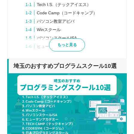
Tech I.S.（テックアイエス）
Code Camp（コードキャンプ）
パソコン教室アビバ
Winスクール
パソコンスクールISA
もっと見る
ヒューマンアカデミー
TECH CAMP（テックキャンプ）
CODEGYM（コードジム）
埼玉のおすすめプログラムスクール10選
日本プログラミングスクール
Tech Academy（テックアカデミー）
プログラムスクールを選ぶポイント
自身の目的に合わせて学べるか
学びたい言語を習得できるか
通学とオンラインのどちらか
就職・転職に向けたサポートを実施してい
るか