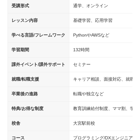
受講形式
通学、オンライン
レッスン内容
基礎学習、応用学習
学べる言語/フレームワーク
PythonやAWSなど
学習期間
132時間
課外イベント/課外サポート
セミナー
就職/転職支援
キャリア相談、面接対応、就職先
卒業後の進路
転職や独立など
特典/お得な制度
教育訓練給付制度、ママ割、学生
校舎
大宮駅前校
コース
プログラミング/DXエンジニア