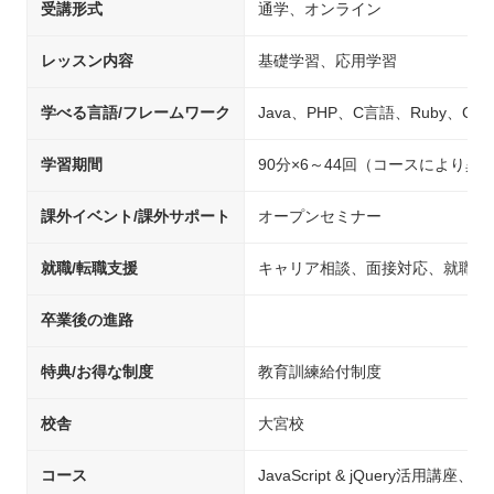
受講形式
通学、オンライン
レッスン内容
基礎学習、応用学習
学べる言語/フレームワーク
Java、PHP、C言語、Ruby、C#、P
学習期間
90分×6～44回（コースにより異
課外イベント/課外サポート
オープンセミナー
就職/転職支援
キャリア相談、面接対応、就職先
卒業後の進路
特典/お得な制度
教育訓練給付制度
校舎
大宮校
コース
JavaScript & jQuery活