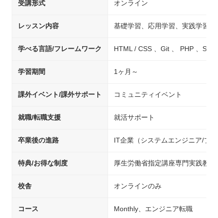
受講形式
オンライン
レッスン内容
基礎学習、応用学習、実践学習
学べる言語/フレームワーク
HTML / CSS 、Git 、 PH
学習期間
1ヶ月～
課外イベント/課外サポート
コミュニティイベント
就職/転職支援
就活サポート
卒業後の進路
IT企業（システムエンジニア/プ
特典/お得な制度
厚生労働省指定講座専門実践教育
校舎
オンラインのみ
コース
Monthly、エンジニア転職