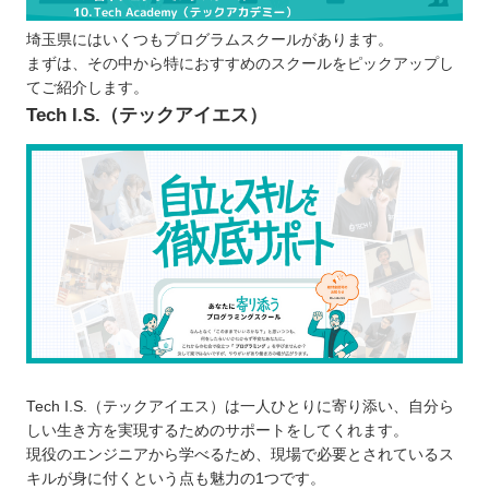
日程の変更やキャンセルなどは柔軟に行え
埼玉県にはいくつもプログラムスクールがあります。
るか
まずは、その中から特におすすめのスクールをピックアップし
プログラムスクールで学習するメリット
てご紹介します。
カリキュラムに沿って効率的に学べる
Tech I.S.（テックアイエス）
講師に質問できる
現場に出てからも役立つスキルを習得でき
る
学習のモチベーションを維持しやすい
プログラムスクールで学ぶ際の注意点
勉強する目的を明確にさせる
一定期間学び続けられるか検討する
無料体験・体験レッスンに参加して自分に
合っているか見極める
Tech I.S.（テックアイエス）は一人ひとりに寄り添い、自分ら
埼玉で自分に合ったプログラムスクールを選ぼ
しい生き方を実現するためのサポートをしてくれます。
う！
現役のエンジニアから学べるため、現場で必要とされているス
キルが身に付くという点も魅力の1つです。