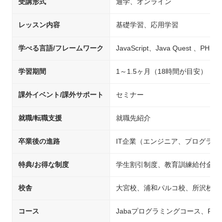
受講形式
通学、オンライン
レッスン内容
基礎学習、応用学習
学べる言語/フレームワーク
JavaScript、Java Quest 、PHP
学習期間
1～1.5ヶ月（18時間が目安）
課外イベント/課外サポート
セミナー
就職/転職支援
就職先紹介
卒業後の進路
IT企業（エンジニア、プログラ
特典/お得な制度
学生割引制度、教育訓練給付金制
校舎
大宮校、浦和パルコ校、所沢校、
コース
Jabaプログラミングコース、PH