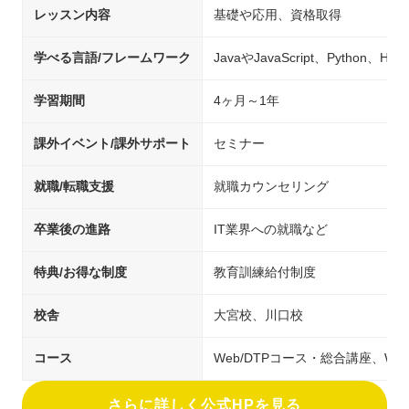
レッスン内容
基礎や応用、資格取得
学べる言語/フレームワーク
JavaやJavaScript、Python、H
学習期間
4ヶ月～1年
課外イベント/課外サポート
セミナー
就職/転職支援
就職カウンセリング
卒業後の進路
IT業界への就職など
特典/お得な制度
教育訓練給付制度
校舎
大宮校、川口校
コース
Web/DTPコース・総合講座、Web
さらに詳しく公式HPを見る