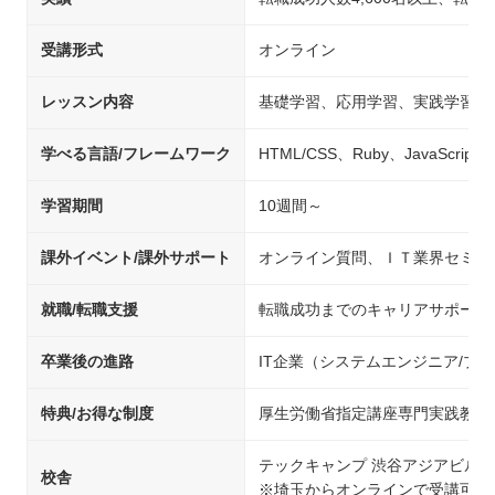
受講形式
オンライン
レッスン内容
基礎学習、応用学習、実践学習
学べる言語/フレームワーク
HTML/CSS、Ruby、JavaScript、j
学習期間
10週間～
課外イベント/課外サポート
オンライン質問、ＩＴ業界セミナ
就職/転職支援
転職成功までのキャリアサポート
卒業後の進路
IT企業（システムエンジニア/
特典/お得な制度
厚生労働省指定講座専門実践教育
テックキャンプ 渋谷アジアビル校
校舎
※埼玉からオンラインで受講可能