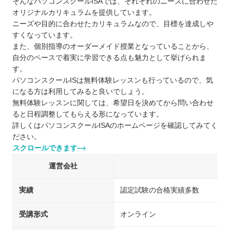
そんなパソコンスクールISAでは、それぞれのニーズに合わせた
オリジナルカリキュラムを提供しています。
ニーズや目的に合わせたカリキュラムなので、目標を達成しや
すくなっています。
また、個別指導のオーダーメイド授業となっていることから、
自分のペースで着実に学習できる点も魅力として挙げられま
す。
パソコンスクールISは無料体験レッスンも行っているので、気
になる方は利用してみると良いでしょう。
無料体験レッスンに関しては、希望日を決めてから問い合わせ
ると日程調整してもらえる形になっています。
詳しくはパソコンスクールISAのホームページを確認してみてく
ださい。
スクロールできます
運営会社
株
実績
認定試験の合格実績多数
受講形式
オンライン