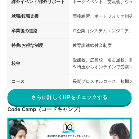
課外イベント/課外サポート
トークイベント、交流会、ウェビ
就職/転職支援
面接練習、ポートフォリオ指導、
卒業後の進路
IT企業（システムエンジニア、
特典/お得な制度
教育訓練給付金制度
愛媛校、広島校、名古屋校、島根
校舎
※埼玉からオンラインで受講可能
コース
長期プロスキルコース、短期スキ
さらに詳しくHPをチェックする
Code Camp（コードキャンプ）