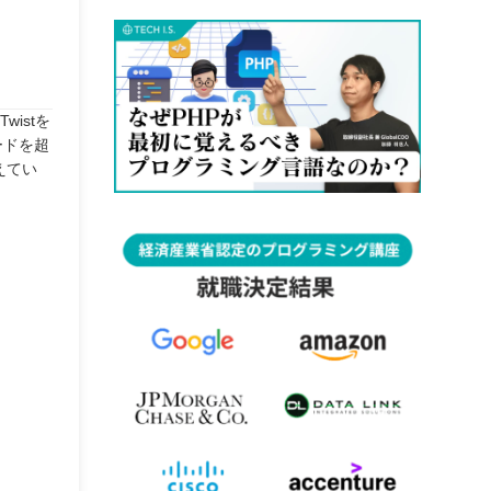
istを
ードを超
えてい