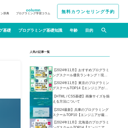
column
無料カウンセリング予約
イン辞典
プログラミング学習コラム
グ基礎
プログラミング基礎知識
年齢
目的
人気の記事一覧
【2024年11月】おすすめプログラミ
ングスクール優良ランキング！現役
エンジニアが選んだ人気プログラミ
【2024年11月】東京のプログラミン
ングスクールの比較表あり
グスクールTOP14【エンジニアが厳
選】
【HTML / CSS基礎】画像サイズを揃
える方法について
【2024最新】兵庫のプログラミング
スクールTOP10【エンジニアが厳
選】
【2024年11月】北海道のプログラミ
ングスクールTOP14【エンジニアが