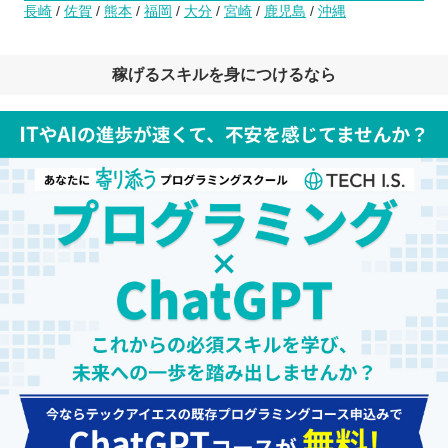
長崎
/
佐賀
/
熊本
/
福岡
/
大分
/
宮崎
/
鹿児島
/
沖縄
稼げるスキルを身につけるなら