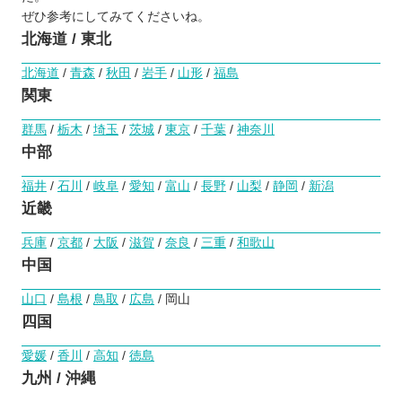
ぜひ参考にしてみてくださいね。
北海道 / 東北
北海道
/
青森
/
秋田
/
岩手
/
山形
/
福島
関東
群馬
/
栃木
/
埼玉
/
茨城
/
東京
/
千葉
/
神奈川
中部
福井
/
石川
/
岐阜
/
愛知
/
富山
/
長野
/
山梨
/
静岡
/
新潟
近畿
兵庫
/
京都
/
大阪
/
滋賀
/
奈良
/
三重
/
和歌山
中国
山口
/
島根
/
鳥取
/
広島
/ 岡山
四国
愛媛
/
香川
/
高知
/
徳島
九州 / 沖縄