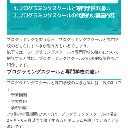
短期集中でスキルを習得したい
未経験からエンジニアへ転職したい
資格を取得したい
副業エンジニアを目指したい
プログラミングスキルを習得して転職した
プログラミングを習うなら、プログラミングスクールと専門学
い
校のどちらにすべきか迷う方もいるでしょう。
社会人が鳥取でプログラミングスクール選びに失敗
以下では、プログラミングスクールと専門学校の違いについて
しないためには目的を明確にしよう！
解説すると共に、プログラミングスクールの代表的な講座をご
自分の住んでるエリアでプログラミングスクールを
紹介します。
プログラミングスクールと専門学校の違い
探したい⭐️
北海道 / 東北
プログラミングスクールと専門学校の大きな違いは、次の3つで
関東
す。
・学習期間
中部
・学習費用
近畿
・学習内容
中国
1つ目の学習期間については、プログラミングスクールの場合、
四国
2ヶ月～6ヶ月以内で修了するカリキュラムを設けていることが
多いです。