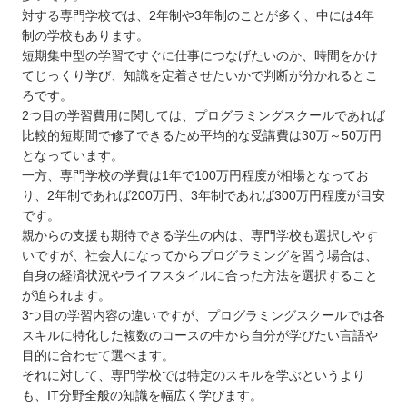
九州 / 沖縄
対する専門学校では、2年制や3年制のことが多く、中には4年
制の学校もあります。
短期集中型の学習ですぐに仕事につなげたいのか、時間をかけ
てじっくり学び、知識を定着させたいかで判断が分かれるとこ
ろです。
2つ目の学習費用に関しては、プログラミングスクールであれば
比較的短期間で修了できるため平均的な受講費は30万～50万円
となっています。
一方、専門学校の学費は1年で100万円程度が相場となってお
り、2年制であれば200万円、3年制であれば300万円程度が目安
です。
親からの支援も期待できる学生の内は、専門学校も選択しやす
いですが、社会人になってからプログラミングを習う場合は、
自身の経済状況やライフスタイルに合った方法を選択すること
が迫られます。
3つ目の学習内容の違いですが、プログラミングスクールでは各
スキルに特化した複数のコースの中から自分が学びたい言語や
目的に合わせて選べます。
それに対して、専門学校では特定のスキルを学ぶというより
も、IT分野全般の知識を幅広く学びます。