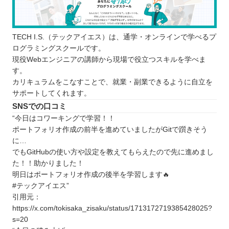
プログラミングスクールに通う3つのデメリット
費用がかかる
TECH I.S.（テックアイエス）は、通学・オンラインで学べるプ
学習のスケジュールが決められている
ログラミングスクールです。
就職・転職に絶対役立つとは限らない
現役Webエンジニアの講師から現場で役立つスキルを学べま
どんなプログラミング言語を学ぶのが良いのか
す。
カリキュラムをこなすことで、就業・副業できるように自立を
子ども向けと大人向けで学ぶことに違いはあるか
サポートしてくれます。
お得にプログラミングスクールに通える制度
SNSでの口コミ
プログラミングスクールで挫折しないために
“今日はコワーキングで学習！！
【鳥取】子ども向けのおすすめプログラミングス
ポートフォリオ作成の前半を進めていましたがGitで躓きそう
に…
クール4選
でもGitHubの使い方や設定を教えてもらえたので先に進めまし
QUREOプログラミング教室
た！！助かりました！
個別指導Axisロボットプログラミング講座
明日はポートフォリオ作成の後半を学習します🔥
ロボ団
#テックアイエス”
引用元：
TIA Kids School
https://x.com/tokisaka_zisaku/status/1713172719385428025?
鳥取県で自分にあったプログラミングスクールを
s=20
選ぼう