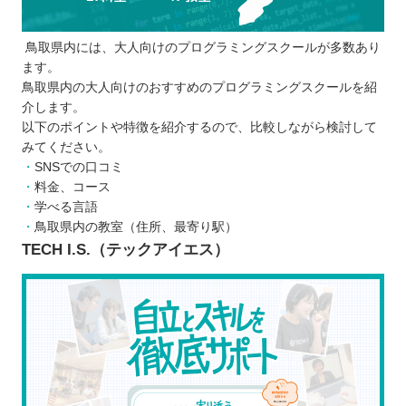
口コミや評判も参考にする
鳥取県内には、大人向けのプログラミングスクールが多数あり
無料説明会や体験レッスンへ積極的に参加
ます。
する
鳥取県内の大人向けのおすすめのプログラミングスクールを紹
プログラミングスクールを比較するときの5つのポ
介します。
イント
以下のポイントや特徴を紹介するので、比較しながら検討して
みてください。
自分のやり方にあう受講形式
SNSでの口コミ
カリキュラムの内容
料金、コース
サポート体制
学べる言語
スケジュール
鳥取県内の教室（住所、最寄り駅）
TECH I.S.（テックアイエス）
受講料金
プログラミングスクールに通う5つのメリット
就職・転職の場面で有利に働く
一人で学ぶより効率が良い
わからないことがあっても相談しやすい
勉強のモチベーションが維持されやすい
実際の仕事に役立つ技術も身に付く