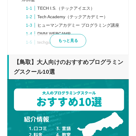
TECH I.S.（テックアイエス）
Tech Academy（テックアカデミー）
ヒューマンアカデミー プログラミング講座
DMM WEBCAMP
もっと見る
techgum（テックジム）
RUNTEQ（ランテック）
COACHTECH（コーチテック）
【鳥取】大人向けのおすすめプログラミン
SAMURAI ENGINEER（サムライエンジニ
グスクール10選
ア）
Code Camp（コードキャンプ）
TECH CAMP（テックキャンプ）
プログラミングスクールを検討するときの5つのポ
イント
明確なゴールを設定する
通える時間・予算を事前に決めておく
複数のスクールから選ぶ