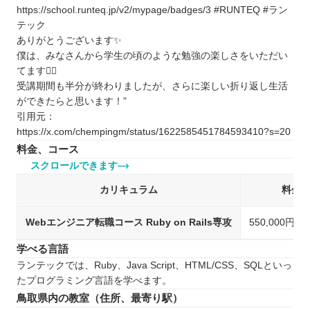
https://school.runteq.jp/v2/mypage/badges/3 #RUNTEQ #ラン
テック
ありがとうございます✨
僕は、みなさんから学生の頃のような勉強の楽しさをいただい
てます🙇‍♂️
受講期間も半分が終わりましたが、さらに楽しい折り返し生活
ができたらと思います！”
引用元：
https://x.com/chempingm/status/1622585451784593410?s=20
料金、コース
スクロールできます
カリキュラム
料金
Webエンジニア転職コース Ruby on Rails専攻
550,000円
学べる言語
ランテックでは、Ruby、Java Script、HTML/CSS、SQLといっ
たプログラミング言語を学べます。
鳥取県内の教室（住所、最寄り駅）