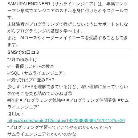
SAMURAI ENGINEER（サムライエンジニア）は、専属マンツ
ーマン形式でエンジニアのスキルを身に付けられるスクールで
す。
未経験者がプログラミングで挫折しないようにサポートをしな
がらプログラミングの基礎を学べます。
また、AIコースやオーダーメイドコースを受講することもでき
ます。
SNSでの口コミ
“7月の積み上げ
✅一番優しいPHPの教本
✅SQL（サムライエンジニア）
✅気づけばプロ並みPHP
少しずつPHPを理解できているけど、深い理解に至っていない
のでそこを突き詰めていかねば🤔
#PHP #プログラミング勉強中 #プログラミング仲間募集 #サム
ライエンジニア”
引用元：
https://x.com/naoto012/status/1422388893857370113?s=20
“プログラミング学習ってどこでやるのがいいんだろ？
サムライエンジニアとかいいのかな