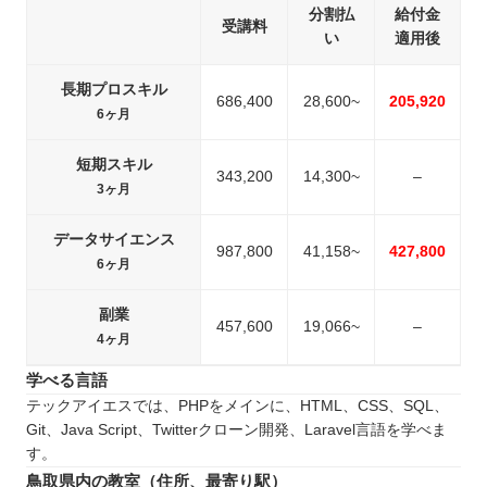
分割払
給付金
受講料
い
適用後
長期プロスキル
686,400
28,600~
205,920
6ヶ月
短期スキル
343,200
14,300~
–
3ヶ月
データサイエンス
987,800
41,158~
427,800
6ヶ月
副業
457,600
19,066~
–
4ヶ月
学べる言語
テックアイエスでは、PHPをメインに、HTML、CSS、SQL、
Git、Java Script、Twitterクローン開発、Laravel言語を学べま
す。
鳥取県内の教室（住所、最寄り駅）