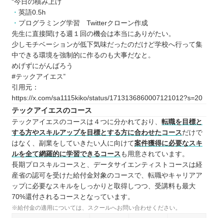
“今日の積み上げ
英語0.5h
プログラミング学習 Twitterクローン作成
先生に直接聞ける週１回の機会は本当にありがたい。
少しモチベーションが低下気味だったのだけど学校へ行って集
中できる環境を強制的に作るのも大事だなと。
めげずにがんばろう
#テックアイエス”
引用元：
https://x.com/sa1115kiko/status/1713136860007121012?s=20
テックアイエスのコース
テックアイエスのコースは４つに分かれており、
転職を目標と
する方やスキルアップを目標とする方に合わせたコース
だけで
はなく、副業をしていきたい人に向けて
案件獲得に必要なスキ
ルを全て網羅的に学習できるコース
も用意されています。
長期プロスキルコースと、データサイエンティストコースは経
産省の認可を受けた給付金対象のコースで、転職やキャリアア
ップに必要なスキルをしっかりと取得しつつ、受講料も最大
70%還付されるコースとなっています。
※給付金の適用については、スクールへお問い合わせください。