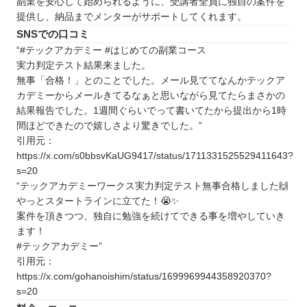
副業を安心して始められるように、受講者全員に独自の案件を
提供し、納品までメンターがサポートしてくれます。
SNSでの口コミ
“#テックアカデミー #はじめての副業コース
実力判定テスト結果来ました。
無事「合格！」とのことでした。メール見ててなんかテックア
カデミーからメールきてるなぁと思いながら見てたらまさかの
結果報告でした。1週間ぐらいでって書いてたから提出から1時
間ほどできたので嬉しさより驚きでした。”
引用元：
https://x.com/s0bbsvKaUG9417/status/1711331525529411643?
s=20
“テックアカデミーワークス実力判定テスト無事合格しました🙌
やっとスタートラインに立てた！😭✨
案件を頂きつつ、独自に勉強を続けてできる事を増やしていき
ます！
#テックアカデミー”
引用元：
https://x.com/gohanoishim/status/1699969944358920370?
s=20