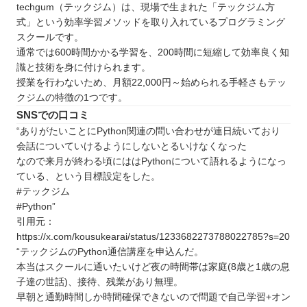
techgum（テックジム）は、現場で生まれた「テックジム方
式」という効率学習メソッドを取り入れているプログラミング
スクールです。
通常では600時間かかる学習を、200時間に短縮して効率良く知
識と技術を身に付けられます。
授業を行わないため、月額22,000円～始められる手軽さもテッ
クジムの特徴の1つです。
SNSでの口コミ
“ありがたいことにPython関連の問い合わせが連日続いており
会話についていけるようにしないとるいけなくなった
なので来月が終わる頃にははPythonについて語れるようになっ
ている、という目標設定をした。
#テックジム
#Python”
引用元：
https://x.com/kousukearai/status/1233682273788022785?s=20
“テックジムのPython通信講座を申込んだ。
本当はスクールに通いたいけど夜の時間帯は家庭(8歳と1歳の息
子達の世話)、接待、残業があり無理。
早朝と通勤時間しか時間確保できないので問題で自己学習+オン