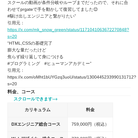
スクールの動画が条件分岐やループまでだったので、それに合
わせてprgateで手を動かして復習してました😌
#駆け出しエンジニアと繋がりたい”
引用元：
https://x.com/mk_snow_green/status/1171041063672270848?
s=20
“HTML,CSSの基礎完了
膨大な量だったけど
焦らず繰り返して身につける
#プログラミング #ヒューマンアカデミー”
引用元：
https://x.com/oMht1bUYGzq3uoU/status/1300445233990131712?
s=20
料金、コース
スクロールできます
カリキュラム
料金
DXエンジニア総合コース
759,000円（税込）