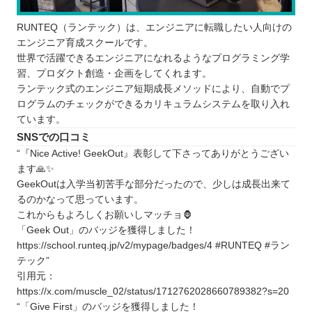
RUNTEQ（ランテック）は、エンジニアに転職したい人向けの
エンジニア育成スクールです。
世界で活躍できるエンジニアになれるようなプログラミング学
習、プロダクト創造・企画をしてくれます。
ランテック式のエンジニア短期成長メソッドにより、自動でプ
ログラムのチェックができるカリキュラムシステムを取り入れ
ています。
SNSでの口コミ
“『Nice Active! GeekOut』表彰して下さってありがとうござい
ます🙏✨
GeekOutは入学当初苦手な部分だったので、少しは成長出来て
るのかなって思っています。
これからもよろしくお願いしマッチョ🦍
「Geek Out」のバッジを獲得しました！
https://school.runteq.jp/v2/mypage/badges/4 #RUNTEQ #ラン
テック”
引用元：
https://x.com/muscle_02/status/1712762028660789382?s=20
“「Give First」のバッジを獲得しました！