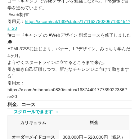
コードキャンプ でWebデザインを勉強しながら、Progateで自
学を進めています。
#web制作”
引用元：
https://x.com/sak13I9/status/1711627902067130454?
s=20
“#コードキャンプ の #Webデザイン 副業コースを修了しました
🎓
HTML/CSSにはじまり、バナー、LPデザイン、みっちり学んだ
4ヶ月。
ようやくスタートラインに立てるところまで来た。
引き続き自己研鑽しつつ、新たなチャレンジに向けて動きます
💪”
引用元：
https://x.com/mihonaka0830/status/1687440177739022336?
s=20
料金、コース
スクロールできます
カリキュラム
料金
オーダーメイドコース
308,000円～528,000円（税込）