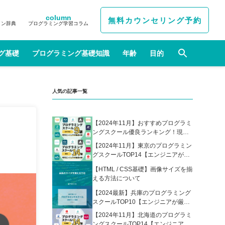
column
無料カウンセリング予約
イン辞典
プログラミング学習コラム
グ基礎
プログラミング基礎知識
年齢
目的
人気の記事一覧
【2024年11月】おすすめプログラミ
ングスクール優良ランキング！現役
エンジニアが選んだ人気プログラミ
【2024年11月】東京のプログラミン
ングスクールの比較表あり
グスクールTOP14【エンジニアが厳
選】
【HTML / CSS基礎】画像サイズを揃
える方法について
【2024最新】兵庫のプログラミング
スクールTOP10【エンジニアが厳
選】
【2024年11月】北海道のプログラミ
ングスクールTOP14【エンジニアが