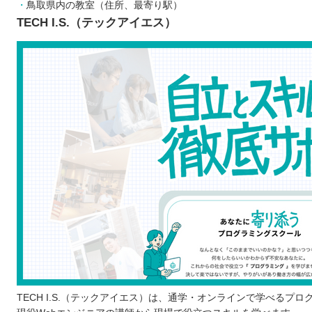
鳥取県内の教室（住所、最寄り駅）
プログラミングスクールに通う3つのデメリット
TECH I.S.（テックアイエス）
費用がかかる
学習のスケジュールが決められている
就職・転職に絶対役立つとは限らない
どんなプログラミング言語を学ぶのが良いのか
子ども向けと大人向けで学ぶことに違いはあるか
お得にプログラミングスクールに通える制度
プログラミングスクールで挫折しないために
【鳥取】子ども向けのおすすめプログラミングスクール4
QUREOプログラミング教室
個別指導Axisロボットプログラミング講座
ロボ団
TIA Kids School
鳥取県で自分にあったプログラミングスクールを選ぼう
TECH I.S.（テックアイエス）は、通学・オンラインで学べるプ