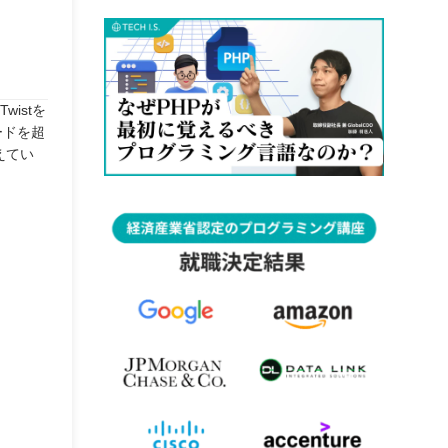
istを
ードを超
えてい