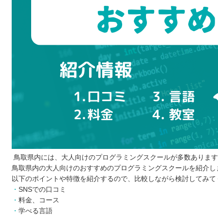
通える時間・予算を事前に決めておく
複数のスクールから選ぶ
口コミや評判も参考にする
無料説明会や体験レッスンへ積極的に参加する
プログラミングスクールを比較するときの5つのポイント
自分のやり方にあう受講形式
カリキュラムの内容
サポート体制
スケジュール
受講料金
プログラミングスクールに通う5つのメリット
就職・転職の場面で有利に働く
鳥取県内には、大人向けのプログラミングスクールが多数あります
鳥取県内の大人向けのおすすめのプログラミングスクールを紹介し
一人で学ぶより効率が良い
以下のポイントや特徴を紹介するので、比較しながら検討してみて
わからないことがあっても相談しやすい
SNSでの口コミ
勉強のモチベーションが維持されやすい
料金、コース
実際の仕事に役立つ技術も身に付く
学べる言語