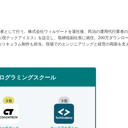
任者として行う。株式会社ウィルゲートを退社後、民泊の運用代行業者のTw
rive（現テックアイエス）を設立し、取締役副社長に就任。200万ダウンロ
カリキュラム制作も担当。現場でのエンジニアリングと経営の両面を支
ログラミングスクール
２位
３位
コーチテック
テックアカデミー