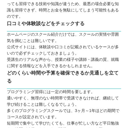
プログラミングスクールで挫折しないために
っても習得できる技術や知識が違うため、最悪の場合必要な知
識も習得できず、時間とお金を無駄にしてしまう可能性もある
【富山】大人向けのおすすめプログラミングスクー
のです。
ル6選
口コミや体験談などをチェックする
TECH I.S.（テックアイエス）
OA富山スクール
ホームページのスクール紹介だけでは、スクールの実情や雰囲
気を掴むことは難しいです。
techgym（テックジム）
公式サイトには、体験談や口コミが記載されているケースが多
SCROOM
いので必ずチェックしておきましょう。
Winスクール
受講生のリアルな声から、授業の様子や講師・講義の質、就職
に関する情報などを入手できるかもしれません。
パソコン教室キュリオステーション
どのくらい時間や予算を確保できるか見通しを立て
【富山】子ども向けのおすすめプログラミングス
る
クール4選
プロクラ
プログラミング習得には一定の時間を要します。
通いやすく、無理のない時間帯で受講できなければ、継続して
トライ式プログラミング教室
学び続けることは難しくなるでしょう。
ひよこパソコン教室
多くのプログラミングスクールでは、3ヶ月～1年ほどの期間で
QUREOプログラミング教室
コースが設定されています。
富山で自分に合ったプログラミングスクールを見
短期間で集中して学びたくても、仕事が忙しい方など平日勉強