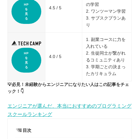
の学習
HP
4.5 / 5
を
2. ワンツーマン学習
見
3. サブスクプランあ
る
り
1. 副業コースに力を
入れている
2. 生徒同士が繋がれ
HP
4.0 / 5
を
るコミュニティあり
見
3. 学期ごとの決まっ
る
たカリキュラム
💡必見！未経験からエンジニアになりたい人はこの記事をチェ
ック！👇
エンジニアが選んだ、本当におすすめのプログラミング
スクールランキング
目次