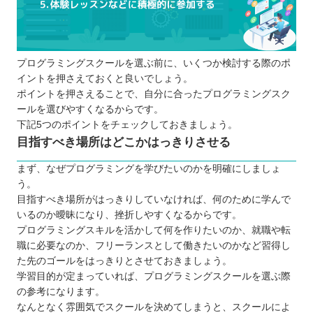
プログラミングスクールに通う5つのメリット
挫折しにくくなる
相談相手が身近にいる
プログラミングスクールを選ぶ前に、いくつか検討する際のポ
独学より効率的に学習を進められる
イントを押さえておくと良いでしょう。
就職・転職が有利になる
ポイントを押さえることで、自分に合ったプログラミングスク
実務で役立つ知識やスキルが身に付く
ールを選びやすくなるからです。
プログラミングスクールに通う3つのデメリット
下記5つのポイントをチェックしておきましょう。
目指すべき場所はどこかはっきりさせる
全てのスクールで同じ内容を学べるわけで
はない
まず、なぜプログラミングを学びたいのかを明確にしましょ
独学よりコストがかかる
う。
目指すべき場所がはっきりしていなければ、何のために学んで
スケジュールがあらかじめ決められている
いるのか曖昧になり、挫折しやすくなるからです。
ケースが多い
プログラミングスキルを活かして何を作りたいのか、就職や転
どんなプログラミング言語を学ぶのが良いのか
職に必要なのか、フリーランスとして働きたいのかなど習得し
子ども向けと大人向けにプログラミングスクール
た先のゴールをはっきりとさせておきましょう。
学習目的が定まっていれば、プログラミングスクールを選ぶ際
に違いはあるか
の参考になります。
お得にプログラミングスクールに通える制度
なんとなく雰囲気でスクールを決めてしまうと、スクールによ