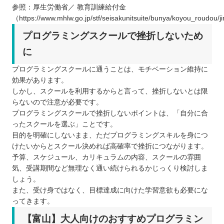
参照：厚生労働省／ 教育訓練給付金
（https://www.mhlw.go.jp/stf/seisakunitsuite/bunya/koyou_roudou/j
プログラミングスクールで挫折しないため
に
プログラミングスクールに通うことは、モチベーション維持に
効果があります。
しかし、スクールを利用するからと言って、挫折しないとは限
らないので注意が必要です。
プログラミングスクールで挫折しないポイントは、「自分に合
ったスクールを選ぶ」ことです。
目的を明確にしないまま、ただプログラミングスキルを身につ
けたいからとスクール決めれば高確率で挫折につながります。
予算、スケジュール、カリキュラムの内容、スクールの雰囲
気、受講期間など無理なく通い続けられるかじっくり検討しま
しょう。
また、受け身ではなく、目標達成に向けた学習意欲も必要にな
ってきます。
【富山】大人向けのおすすめプログラミン