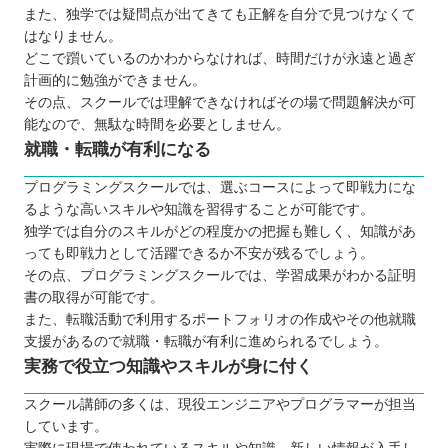
また、独学では疑問点が出てきても正解を自分で見つけなくて
はなりません。
どこで躓いているのかわからなければ、時間だけが永遠と過ぎ
計画的に勉強ができません。
その点、スクールでは理解できなければその場で問題解決が可
能なので、無駄な時間を必要としません。
就職・転職が有利になる
プログラミングスクールでは、選ぶコースによって即戦力にな
るような高いスキルや知識を習得することが可能です。
独学では自分のスキルがどの程度かの把握も難しく、知識があ
っても即戦力として活躍できるか不安が残るでしょう。
その点、プログラミングスクールでは、学習成果がわかる証明
書の取得が可能です。
また、転職活動で利用するポートフォリオの作成やその他就職
支援があるので就職・転職が有利に進められるでしょう。
実務で役立つ知識やスキルが身に付く
スクール講師の多くは、現役エンジニアやプログラマーが担当
しています。