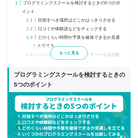
プログラミングスクールを検討するときの5つのポ
イント
目指すべき場所はどこかはっきりさせる
口コミや体験談などをチェックする
どのくらい時間や予算を確保できるか見通
しを立てる
もっと見る
いくつかのプログラミングスクールを比較
してみる
体験レッスンなどに積極的に参加する
プログラミングスクールを検討するときの
プログラミングスクールを比較するときの5つのポ
5つのポイント
イント
受講スタイルは自分にあっているか
スケジュールは無理なく通えそうか
カリキュラムの内容はどうか
どのようなサポートを行っているか
受講料はどのくらいかかるか