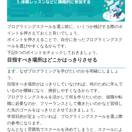
プログラミングスクールに通う5つのメリット
挫折しにくくなる
相談相手が身近にいる
プログラミングスクールを選ぶ前に、いくつか検討する際のポ
独学より効率的に学習を進められる
イントを押さえておくと良いでしょう。
就職・転職が有利になる
ポイントを押さえることで、自分に合ったプログラミングスク
実務で役立つ知識やスキルが身に付く
ールを選びやすくなるからです。
プログラミングスクールに通う3つのデメリット
下記5つのポイントをチェックしておきましょう。
目指すべき場所はどこかはっきりさせる
全てのスクールで同じ内容を学べるわけで
はない
まず、なぜプログラミングを学びたいのかを明確にしましょ
独学よりコストがかかる
う。
目指すべき場所がはっきりしていなければ、何のために学んで
スケジュールがあらかじめ決められている
いるのか曖昧になり、挫折しやすくなるからです。
ケースが多い
プログラミングスキルを活かして何を作りたいのか、就職や転
どんなプログラミング言語を学ぶのが良いのか
職に必要なのか、フリーランスとして働きたいのかなど習得し
子ども向けと大人向けにプログラミングスクール
た先のゴールをはっきりとさせておきましょう。
学習目的が定まっていれば、プログラミングスクールを選ぶ際
に違いはあるか
の参考になります。
お得にプログラミングスクールに通える制度
なんとなく雰囲気でスクールを決めてしまうと、スクールによ