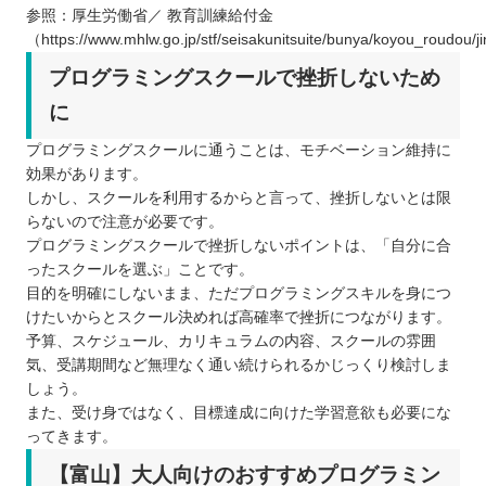
参照：厚生労働省／ 教育訓練給付金
（https://www.mhlw.go.jp/stf/seisakunitsuite/bunya/koyou_roudou/j
プログラミングスクールで挫折しないため
に
プログラミングスクールに通うことは、モチベーション維持に
効果があります。
しかし、スクールを利用するからと言って、挫折しないとは限
らないので注意が必要です。
プログラミングスクールで挫折しないポイントは、「自分に合
ったスクールを選ぶ」ことです。
目的を明確にしないまま、ただプログラミングスキルを身につ
けたいからとスクール決めれば高確率で挫折につながります。
予算、スケジュール、カリキュラムの内容、スクールの雰囲
気、受講期間など無理なく通い続けられるかじっくり検討しま
しょう。
また、受け身ではなく、目標達成に向けた学習意欲も必要にな
ってきます。
【富山】大人向けのおすすめプログラミン