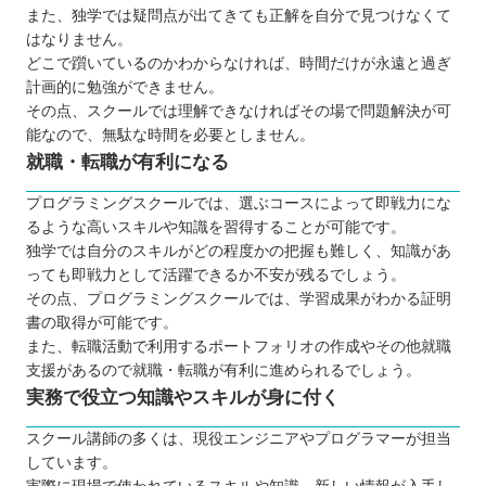
また、独学では疑問点が出てきても正解を自分で見つけなくて
はなりません。
どこで躓いているのかわからなければ、時間だけが永遠と過ぎ
計画的に勉強ができません。
その点、スクールでは理解できなければその場で問題解決が可
能なので、無駄な時間を必要としません。
就職・転職が有利になる
プログラミングスクールでは、選ぶコースによって即戦力にな
るような高いスキルや知識を習得することが可能です。
独学では自分のスキルがどの程度かの把握も難しく、知識があ
っても即戦力として活躍できるか不安が残るでしょう。
その点、プログラミングスクールでは、学習成果がわかる証明
書の取得が可能です。
また、転職活動で利用するポートフォリオの作成やその他就職
支援があるので就職・転職が有利に進められるでしょう。
実務で役立つ知識やスキルが身に付く
スクール講師の多くは、現役エンジニアやプログラマーが担当
しています。