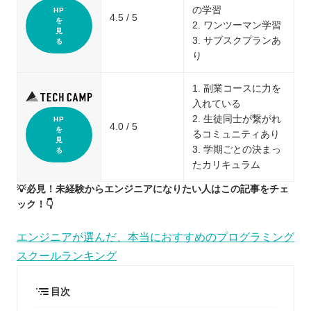
の学習
HP
4.5 / 5
を
2. ワンツーマン学習
見
3. サブスクプランあ
る
り
1. 副業コースに力を
入れている
2. 生徒同士が繋がれ
HP
4.0 / 5
を
るコミュニティあり
見
3. 学期ごとの決まっ
る
たカリキュラム
💡必見！未経験からエンジニアになりたい人はこの記事をチェ
ック！👇
エンジニアが選んだ、本当におすすめのプログラミング
スクールランキング
目次