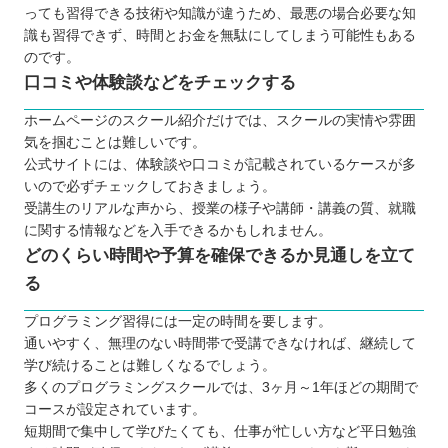
プログラミングスクールで挫折しないために
っても習得できる技術や知識が違うため、最悪の場合必要な知
識も習得できず、時間とお金を無駄にしてしまう可能性もある
【富山】大人向けのおすすめプログラミングスクー
のです。
ル6選
口コミや体験談などをチェックする
TECH I.S.（テックアイエス）
OA富山スクール
ホームページのスクール紹介だけでは、スクールの実情や雰囲
気を掴むことは難しいです。
techgym（テックジム）
公式サイトには、体験談や口コミが記載されているケースが多
SCROOM
いので必ずチェックしておきましょう。
Winスクール
受講生のリアルな声から、授業の様子や講師・講義の質、就職
に関する情報などを入手できるかもしれません。
パソコン教室キュリオステーション
どのくらい時間や予算を確保できるか見通しを立て
【富山】子ども向けのおすすめプログラミングス
る
クール4選
プロクラ
プログラミング習得には一定の時間を要します。
通いやすく、無理のない時間帯で受講できなければ、継続して
トライ式プログラミング教室
学び続けることは難しくなるでしょう。
ひよこパソコン教室
多くのプログラミングスクールでは、3ヶ月～1年ほどの期間で
QUREOプログラミング教室
コースが設定されています。
富山で自分に合ったプログラミングスクールを見
短期間で集中して学びたくても、仕事が忙しい方など平日勉強