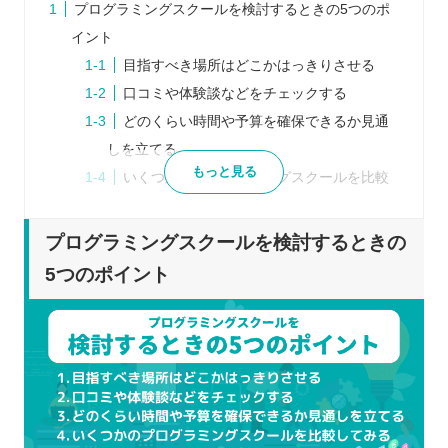
プログラミングスクールを検討するときの5つのポ
イント
目指すべき場所はどこかはっきりさせる
口コミや体験談などをチェックする
どのくらい時間や予算を確保できるか見通
しを立てる
もっと見る
いくつかのプログラミングスクールを比較
してみる
体験レッスンなどに積極的に参加する
プログラミングスクールを検討するときの
プログラミングスクールを比較するときの5つのポ
5つのポイント
イント
受講スタイルは自分にあっているか
スケジュールは無理なく通えそうか
カリキュラムの内容はどうか
どのようなサポートを行っているか
受講料はどのくらいかかるか