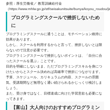
参照：厚生労働省／ 教育訓練給付金
（https://www.mhlw.go.jp/stf/seisakunitsuite/bunya/koyou_roudou/j
プログラミングスクールで挫折しないため
に
プログラミングスクールに通うことは、モチベーション維持に
効果があります。
しかし、スクールを利用するからと言って、挫折しないとは限
らないので注意が必要です。
プログラミングスクールで挫折しないポイントは、「自分に合
ったスクールを選ぶ」ことです。
目的を明確にしないまま、ただプログラミングスキルを身につ
けたいからとスクール決めれば高確率で挫折につながります。
予算、スケジュール、カリキュラムの内容、スクールの雰囲
気、受講期間など無理なく通い続けられるかじっくり検討しま
しょう。
また、受け身ではなく、目標達成に向けた学習意欲も必要にな
ってきます。
【富山】大人向けのおすすめプログラミン