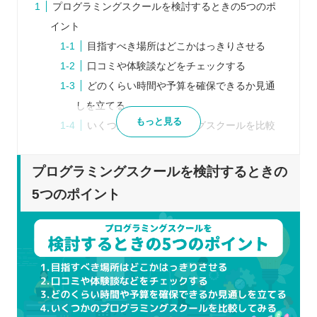
プログラミングスクールを検討するときの5つのポ
イント
目指すべき場所はどこかはっきりさせる
口コミや体験談などをチェックする
どのくらい時間や予算を確保できるか見通
しを立てる
もっと見る
いくつかのプログラミングスクールを比較
してみる
体験レッスンなどに積極的に参加する
プログラミングスクールを検討するときの
プログラミングスクールを比較するときの5つのポ
5つのポイント
イント
受講スタイルは自分にあっているか
スケジュールは無理なく通えそうか
カリキュラムの内容はどうか
どのようなサポートを行っているか
受講料はどのくらいかかるか