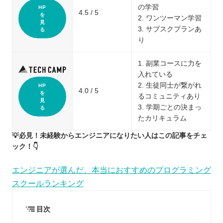
の学習
HP
4.5 / 5
を
2. ワンツーマン学習
見
3. サブスクプランあ
る
り
1. 副業コースに力を
入れている
2. 生徒同士が繋がれ
HP
4.0 / 5
を
るコミュニティあり
見
3. 学期ごとの決まっ
る
たカリキュラム
💡必見！未経験からエンジニアになりたい人はこの記事をチェ
ック！👇
エンジニアが選んだ、本当におすすめのプログラミング
スクールランキング
目次