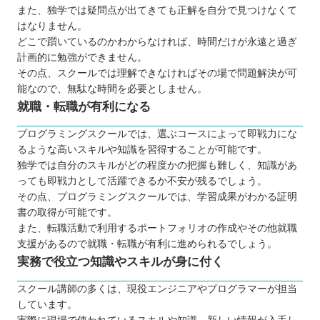
また、独学では疑問点が出てきても正解を自分で見つけなくて
はなりません。
どこで躓いているのかわからなければ、時間だけが永遠と過ぎ
計画的に勉強ができません。
その点、スクールでは理解できなければその場で問題解決が可
能なので、無駄な時間を必要としません。
就職・転職が有利になる
プログラミングスクールでは、選ぶコースによって即戦力にな
るような高いスキルや知識を習得することが可能です。
独学では自分のスキルがどの程度かの把握も難しく、知識があ
っても即戦力として活躍できるか不安が残るでしょう。
その点、プログラミングスクールでは、学習成果がわかる証明
書の取得が可能です。
また、転職活動で利用するポートフォリオの作成やその他就職
支援があるので就職・転職が有利に進められるでしょう。
実務で役立つ知識やスキルが身に付く
スクール講師の多くは、現役エンジニアやプログラマーが担当
しています。