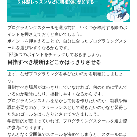
プログラミングスクールに通う5つのメリット
挫折しにくくなる
相談相手が身近にいる
プログラミングスクールを選ぶ前に、いくつか検討する際のポ
独学より効率的に学習を進められる
イントを押さえておくと良いでしょう。
就職・転職が有利になる
ポイントを押さえることで、自分に合ったプログラミングスク
実務で役立つ知識やスキルが身に付く
ールを選びやすくなるからです。
プログラミングスクールに通う3つのデメリット
下記5つのポイントをチェックしておきましょう。
目指すべき場所はどこかはっきりさせる
全てのスクールで同じ内容を学べるわけで
はない
まず、なぜプログラミングを学びたいのかを明確にしましょ
独学よりコストがかかる
う。
目指すべき場所がはっきりしていなければ、何のために学んで
スケジュールがあらかじめ決められている
いるのか曖昧になり、挫折しやすくなるからです。
ケースが多い
プログラミングスキルを活かして何を作りたいのか、就職や転
どんなプログラミング言語を学ぶのが良いのか
職に必要なのか、フリーランスとして働きたいのかなど習得し
子ども向けと大人向けにプログラミングスクール
た先のゴールをはっきりとさせておきましょう。
学習目的が定まっていれば、プログラミングスクールを選ぶ際
に違いはあるか
の参考になります。
お得にプログラミングスクールに通える制度
なんとなく雰囲気でスクールを決めてしまうと、スクールによ