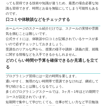
プログラミングスクールで挫折しないために
っても習得できる技術や知識が違うため、最悪の場合必要な知
識も習得できず、時間とお金を無駄にしてしまう可能性もある
【富山】大人向けのおすすめプログラミングスクー
のです。
ル6選
口コミや体験談などをチェックする
TECH I.S.（テックアイエス）
OA富山スクール
ホームページのスクール紹介だけでは、スクールの実情や雰囲
気を掴むことは難しいです。
techgym（テックジム）
公式サイトには、体験談や口コミが記載されているケースが多
SCROOM
いので必ずチェックしておきましょう。
Winスクール
受講生のリアルな声から、授業の様子や講師・講義の質、就職
に関する情報などを入手できるかもしれません。
パソコン教室キュリオステーション
どのくらい時間や予算を確保できるか見通しを立て
【富山】子ども向けのおすすめプログラミングス
る
クール4選
プロクラ
プログラミング習得には一定の時間を要します。
通いやすく、無理のない時間帯で受講できなければ、継続して
トライ式プログラミング教室
学び続けることは難しくなるでしょう。
ひよこパソコン教室
多くのプログラミングスクールでは、3ヶ月～1年ほどの期間で
QUREOプログラミング教室
コースが設定されています。
富山で自分に合ったプログラミングスクールを見
短期間で集中して学びたくても、仕事が忙しい方など平日勉強