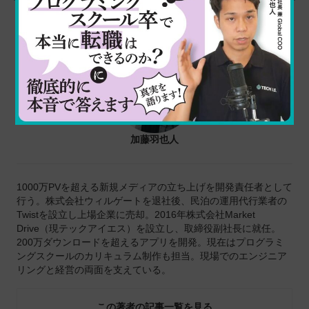
記事を書いた人
加藤羽也人
1000万PVを超える新規メディアの立ち上げを開発責任者として
行う。株式会社ウィルゲートを退社後、民泊の運用代行業者の
Twistを設立し上場企業に売却。2016年株式会社Market
Drive（現テックアイエス）を設立し、取締役副社長に就任。
200万ダウンロードを超えるアプリを開発。現在はプログラミ
ングスクールのカリキュラム制作も担当。現場でのエンジニア
リングと経営の両面を支えている。
この著者の記事一覧を見る