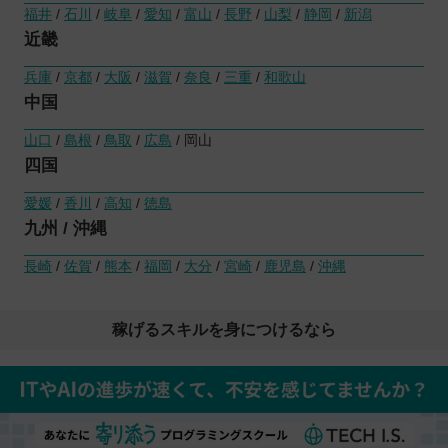
福井
/
石川
/
岐阜
/
愛知
/
富山
/
長野
/
山梨
/
静岡
/
新潟
近畿
兵庫
/
京都
/
大阪
/
滋賀
/
奈良
/
三重
/
和歌山
中国
山口
/
島根
/
鳥取
/
広島
/ 岡山
四国
愛媛
/
香川
/
高知
/
徳島
九州 / 沖縄
長崎
/
佐賀
/
熊本
/
福岡
/
大分
/
宮崎
/
鹿児島
/
沖縄
稼げるスキルを身につけるなら