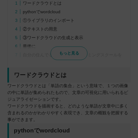
ワードクラウドとは
pythonでwordcloud
①ライブラリのインポート
②テキストの用意
③ワードクラウドの生成と表示
最後に
もっと見る
自分の住んでるエリアでプログラミングスクールを
探したい⭐️
北海道 / 東北
ワードクラウドとは
関東
ワードクラウドとは「単語の集合」という意味で、１つの画像
中部
の中に単語が集められたもので、文章の可視化に用いられるビ
近畿
ジュアライゼーションです。
ワードクラウドを描画すると、どのような単語が文章中に多く
中国
含まれるのかがわかりやすく表現でき、文章の概観を把握する
四国
事ができます。
九州 / 沖縄
pythonでwordcloud