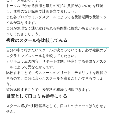
るケースもあります。
RUNTEQ（ランテック）
トータルでかかる費用と毎月の支払に負担がないのかを確認
し、無理のない範囲で計画を立てましょう。
【山形】子ども向けのおすすめプログラミングス
また各プログラミングスクールによっても受講期間や受講スタ
クール6選
イルが異なります。
トライ式プログラミング教室
自分が無理なく通い続けられる時間帯に授業があるかもチェッ
QUREOプログラミング教室
クしておきましょう。
複数のスクールを比較してみる
プログラミング教室HALLO
デジタネ プログラミング教室
自分の中で行きたいスクールが決まっていても、必ず複数のプ
プロクラ
ログラミングスクールを比較してください。
カリキュラムの内容、サポート体制、得意とする分野などスク
Swimmy（スイミー）
ールによって異なるからです。
自分にあったスクールを選ぼう
比較することで、各スクールのメリット、デメリットを理解で
きるので、自分に合ったスクールを絞ることができるでしょ
う。
複数比較することで、授業料の相場も把握できます。
目安として口コミも参考にする
スクール選びの判断基準として、口コミのチェックは欠かせま
せん。