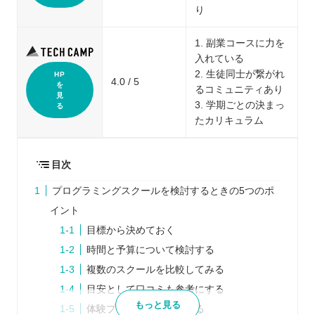
り
1. 副業コースに力を
入れている
2. 生徒同士が繋がれ
HP
4.0 / 5
を
るコミュニティあり
見
3. 学期ごとの決まっ
る
たカリキュラム
目次
プログラミングスクールを検討するときの5つのポ
イント
目標から決めておく
時間と予算について検討する
複数のスクールを比較してみる
目安として口コミも参考にする
もっと見る
体験プログラムに参加する