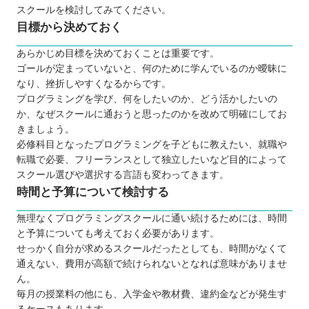
スクールを検討してみてください。
高額な費用がかかりやすい
目標から決めておく
学習内容が限られている
スケジュール調整が難しい場合も
あらかじめ目標を決めておくことは重要です。
ゴールが定まっていないと、何のために学んでいるのか曖昧に
プログラミング言語は何を学ぶのが良いのか
なり、挫折しやすくなるからです。
子ども向け・大人向けプログラミングスクールの違
プログラミングを学び、何をしたいのか、どう活かしたいの
い
か、なぜスクールに通おうと思ったのかを改めて明確にしてお
プログラミングスクールにお得に通える制度とは？
きましょう。
必修科目となったプログラミングを子どもに教えたい、就職や
プログラミングスクールで挫折しないコツ
転職で必要、フリーランスとして独立したいなど目的によって
【山形】大人向けのおすすめプログラミングスクー
スクール選びや選択する言語も変わってきます。
ル7選
時間と予算について検討する
TECH I.S.（テックアイエス）
無理なくプログラミングスクールに通い続けるためには、時間
DMM WEBCAMP
と予算についても考えておく必要があります。
CodeCamp（コードキャンプ）
せっかく自分が求めるスクールだったとしても、時間がなくて
TechAcademy（テックアカデミー）
通えない、費用が高額で続けられないとなれば意味がありませ
ん。
TECH CAMP（テックキャンプ）
毎月の授業料の他にも、入学金や教材費、違約金などが発生す
SAMURAI ENGINEER（侍エンジニア）