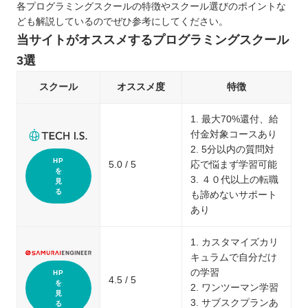
各プログラミングスクールの特徴やスクール選びのポイントな
ども解説しているのでぜひ参考にしてください。
当サイトがオススメするプログラミングスクール
3選
スクール
オススメ度
特徴
1. 最大70%還付、給
付金対象コースあり
2. 5分以内の質問対
HP
5.0 / 5
応で悩まず学習可能
を
3. ４０代以上の転職
見
る
も諦めないサポート
あり
1. カスタマイズカリ
キュラムで自分だけ
の学習
HP
4.5 / 5
を
2. ワンツーマン学習
見
3. サブスクプランあ
る