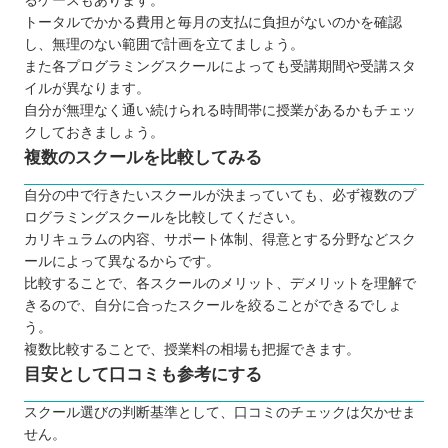
るケースもあります。
RUNTEQ（ランテック）
トータルでかかる費用と毎月の支払に負担がないのかを確認
し、無理のない範囲で計画を立てましょう。
【山形】子ども向けのおすすめプログラミングス
また各プログラミングスクールによっても受講期間や受講スタ
クール6選
イルが異なります。
トライ式プログラミング教室
自分が無理なく通い続けられる時間帯に授業があるかもチェッ
QUREOプログラミング教室
クしておきましょう。
複数のスクールを比較してみる
プログラミング教室HALLO
デジタネ プログラミング教室
自分の中で行きたいスクールが決まっていても、必ず複数のプ
プロクラ
ログラミングスクールを比較してください。
カリキュラムの内容、サポート体制、得意とする分野などスク
Swimmy（スイミー）
ールによって異なるからです。
自分にあったスクールを選ぼう
比較することで、各スクールのメリット、デメリットを理解で
きるので、自分に合ったスクールを絞ることができるでしょ
う。
複数比較することで、授業料の相場も把握できます。
目安として口コミも参考にする
スクール選びの判断基準として、口コミのチェックは欠かせま
せん。