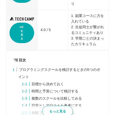
り
1. 副業コースに力を
入れている
2. 生徒同士が繋がれ
HP
4.0 / 5
を
るコミュニティあり
見
3. 学期ごとの決まっ
る
たカリキュラム
目次
プログラミングスクールを検討するときの5つのポ
イント
目標から決めておく
時間と予算について検討する
複数のスクールを比較してみる
目安として口コミも参考にする
もっと見る
体験プログラムに参加する