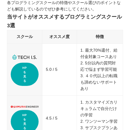
各プログラミングスクールの特徴やスクール選びのポイントな
ども解説しているのでぜひ参考にしてください。
当サイトがオススメするプログラミングスクール
3選
スクール
オススメ度
特徴
1. 最大70%還付、給
付金対象コースあり
2. 5分以内の質問対
HP
5.0 / 5
応で悩まず学習可能
を
3. ４０代以上の転職
見
る
も諦めないサポート
あり
1. カスタマイズカリ
キュラムで自分だけ
の学習
HP
4.5 / 5
を
2. ワンツーマン学習
見
3. サブスクプランあ
る