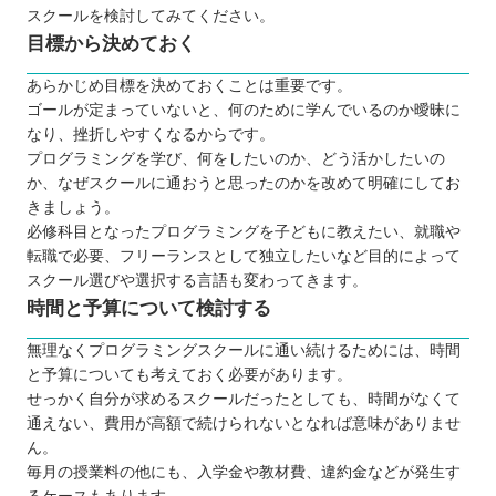
スクールを検討してみてください。
高額な費用がかかりやすい
目標から決めておく
学習内容が限られている
スケジュール調整が難しい場合も
あらかじめ目標を決めておくことは重要です。
ゴールが定まっていないと、何のために学んでいるのか曖昧に
プログラミング言語は何を学ぶのが良いのか
なり、挫折しやすくなるからです。
子ども向け・大人向けプログラミングスクールの違
プログラミングを学び、何をしたいのか、どう活かしたいの
い
か、なぜスクールに通おうと思ったのかを改めて明確にしてお
プログラミングスクールにお得に通える制度とは？
きましょう。
必修科目となったプログラミングを子どもに教えたい、就職や
プログラミングスクールで挫折しないコツ
転職で必要、フリーランスとして独立したいなど目的によって
【山形】大人向けのおすすめプログラミングスクー
スクール選びや選択する言語も変わってきます。
ル7選
時間と予算について検討する
TECH I.S.（テックアイエス）
無理なくプログラミングスクールに通い続けるためには、時間
DMM WEBCAMP
と予算についても考えておく必要があります。
CodeCamp（コードキャンプ）
せっかく自分が求めるスクールだったとしても、時間がなくて
TechAcademy（テックアカデミー）
通えない、費用が高額で続けられないとなれば意味がありませ
ん。
TECH CAMP（テックキャンプ）
毎月の授業料の他にも、入学金や教材費、違約金などが発生す
SAMURAI ENGINEER（侍エンジニア）