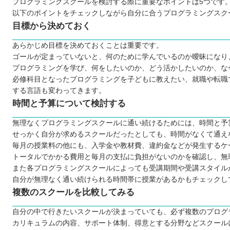
プログラミングスクールを検討する際に重要なポイントは5つです
【山形】大人向けのおすすめプログラミングスクール7選
以下のポイントをチェックしながら自分に合うプログラミングスク
TECH I.S.（テックアイエス）
目標から決めておく
DMM WEBCAMP
あらかじめ目標を決めておくことは重要です。
CodeCamp（コードキャンプ）
ゴールが定まっていないと、何のために学んでいるのか曖昧になり
TechAcademy（テックアカデミー）
プログラミングを学び、何をしたいのか、どう活かしたいのか、な
TECH CAMP（テックキャンプ）
必修科目となったプログラミングを子どもに教えたい、就職や転職
SAMURAI ENGINEER（侍エンジニア）
する言語も変わってきます。
時間と予算について検討する
RUNTEQ（ランテック）
【山形】子ども向けのおすすめプログラミングスクール6
無理なくプログラミングスクールに通い続けるためには、時間と予
トライ式プログラミング教室
せっかく自分が求めるスクールだったとしても、時間がなくて通え
毎月の授業料の他にも、入学金や教材費、違約金などが発生するケ
QUREOプログラミング教室
トータルでかかる費用と毎月の支払に負担がないのかを確認し、無
プログラミング教室HALLO
また各プログラミングスクールによっても受講期間や受講スタイル
デジタネ プログラミング教室
自分が無理なく通い続けられる時間帯に授業があるかもチェックし
プロクラ
複数のスクールを比較してみる
Swimmy（スイミー）
自分の中で行きたいスクールが決まっていても、必ず複数のプログ
自分にあったスクールを選ぼう
カリキュラムの内容、サポート体制、得意とする分野などスクール