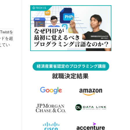
istを
ードを超
えてい