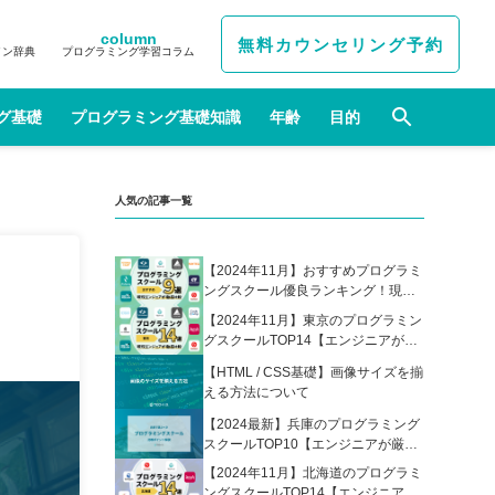
column
無料カウンセリング予約
イン辞典
プログラミング学習コラム
グ基礎
プログラミング基礎知識
年齢
目的
人気の記事一覧
【2024年11月】おすすめプログラミ
ングスクール優良ランキング！現役
エンジニアが選んだ人気プログラミ
【2024年11月】東京のプログラミン
ングスクールの比較表あり
グスクールTOP14【エンジニアが厳
選】
【HTML / CSS基礎】画像サイズを揃
える方法について
【2024最新】兵庫のプログラミング
スクールTOP10【エンジニアが厳
選】
【2024年11月】北海道のプログラミ
ングスクールTOP14【エンジニアが