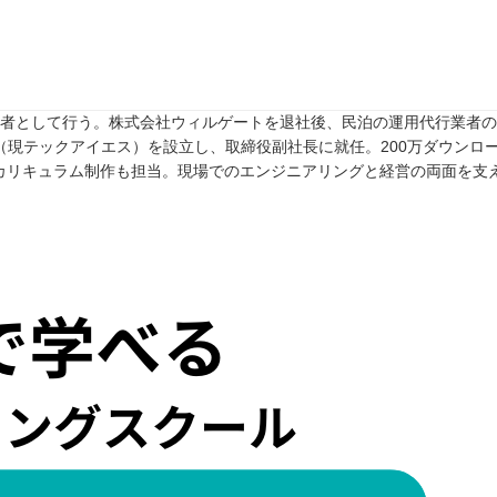
任者として行う。株式会社ウィルゲートを退社後、民泊の運用代行業者のTw
rive（現テックアイエス）を設立し、取締役副社長に就任。200万ダウンロ
カリキュラム制作も担当。現場でのエンジニアリングと経営の両面を支