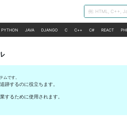
PYTHON
JAVA
DJANGO
C
C++
C#
REACT
PH
トエンジニアリング​
ル
トエンジニアリングを学ぶ​
ステムです。
を追跡するのに役立ちます。
作業するために使用されます。