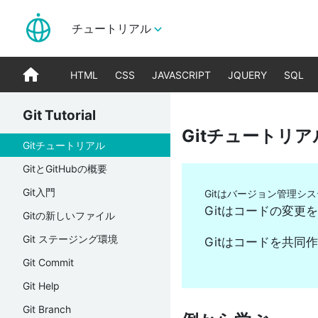
チュートリアル
HTML
CSS
JAVASCRIPT
JQUERY
SQL
HTML and CSS
Javascript
Backend
プロンプ
Git Tutorial
Gitチュートリア
HTMLを学ぶ
Javascriptを学ぶ
Pythonを学ぶ
プロンプ
Gitチュートリアル
CSSを学ぶ
jQueryを学ぶ
Djangoを学ぶ
Reactを学ぶ
Cを学ぶ
GitとGitHubの概要
C++を学ぶ
Git入門
Gitはバージョン管理シ
C#を学ぶ
Gitはコードの変更
Gitの新しいファイル
SQLを学ぶ
Javaを学ぶ
Git ステージング環境
Gitはコードを共同
PHPを学ぶ
Git Commit
Rを学ぶ
Git Help
Gitを学ぶ
Git Branch