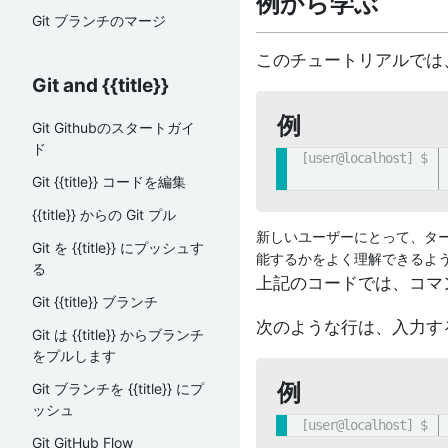
例から学ぶ
Git ブランチのマージ
このチュートリアルでは
Git and {{title}}
例
Git Githubのスタートガイ
ド
Git {{title}} コードを編集
{{title}} からの Git プル
新しいユーザーにとって、ター
Git を {{title}} にプッシュす
能するかをよく理解できるよ
る
上記のコードでは、コマ
Git {{title}} ブランチ
次のような行は、入力す
Git は {{title}} からブランチ
をプルします
例
Git ブランチを {{title}} にプ
ッシュ
Git GitHub Flow